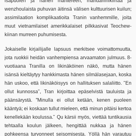
isäpuolen ja hänen mantereen, mandariinikiinaa ja
wenzhoulaista puhuvan äitinsä välisen kulttuurisen kuilun;
assimilaation komplikaatioita Tranin vanhemmille, joita
muut vietnamilaiset amerikkalaiset pilkkasivat Teochew-
kiinan murreen puhumisesta.
Jokaiselle kirjailijalle lapsuus merkitsee voimattomuutta,
jota ruokkii heidän vanhempiensa arvaamaton julmuus. 8-
vuotiaana Tranilla on likinäköinen näkö, mutta hänen
isänsä kieltäytyy hankkimasta hänen silmälasejaan, koska
hän uskoo, että likinäköisyys on hallituksen salaliitto. "En
ollut kunnossa", Tran kirjoittaa epäselvistä tauluista ja
päänsärystä. ”Minulla ei ollut ketään, kenen puoleen
kääntyä; ei koskaan tullut mieleen, että minun pitäisi kertoa
kenellekään koulussa." Qu kärsii myös, viettää tuntikausia
tehtaalla koulun jälkeen, hengittää nukkaa ja hänen
pohkeensa turvonneet seisomisesta. Yöllä hän varautuu