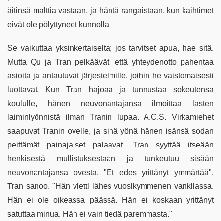
äitinsä malttia vastaan, ja häntä rangaistaan, kun kaihtimet
eivät ole pölyttyneet kunnolla.
Se vaikuttaa yksinkertaiselta; jos tarvitset apua, hae sitä.
Mutta Qu ja Tran pelkäävät, että yhteydenotto pahentaa
asioita ja antautuvat järjestelmille, joihin he vaistomaisesti
luottavat. Kun Tran hajoaa ja tunnustaa sokeutensa
koululle, hänen neuvonantajansa ilmoittaa lasten
laiminlyönnistä ilman Tranin lupaa. A.C.S. Virkamiehet
saapuvat Tranin ovelle, ja sinä yönä hänen isänsä sodan
peittämät painajaiset palaavat. Tran syyttää itseään
henkisestä mullistuksestaan ​​ja tunkeutuu sisään
neuvonantajansa ovesta. "Et edes yrittänyt ymmärtää",
Tran sanoo. "Hän vietti lähes vuosikymmenen vankilassa.
Hän ei ole oikeassa päässä. Hän ei koskaan yrittänyt
satuttaa minua. Hän ei vain tiedä paremmasta."