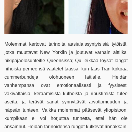
Molemmat kertovat tarinoita aasialaissyntyisistä tytöistä,
jotka muuttavat New Yorkiin ja joutuvat varhain alttiiksi
hikipajaolosuhteille Queensissa; Qu leikkaa löysät langat
hihoista perheensä vaatetehtaassa, kun taas Tran kokoaa
cummerbundeja olohuoneen lattialle. Heidän
vanhempansa ovat emotionaalisesti ja fyysisesti
väkivaltaisia; keraamisista kulhoista ja ripustimista tulee
aseita, ja terävät sanat synnyttävät arvottomuuden ja
häpeän tunteen. Vaikka molemmat pääsevät yliopistoon,
kumpikaan ei voi horjuttaa tunnetta, ettei hän ole
ansainnut. Heidän tarinoidensa rungot kulkevat rinnakkain,