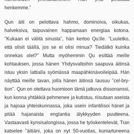
henkemme."
Qun äiti on pelottava hahmo, dominoiva, oikukas,
halveksiva, taipuvainen happamaan energiaa kotona.
"Kukaan ei välitä sinusta", hän kertoo Qu:lle. "Luuletko,
että olisit täällä, jos se ei olisi minua? Tiedätkö kuinka
onnekas olet?" Mutta myöhemmin Qu esittää meille
kohtauksen, jossa hänen Yhdysvaltoihin saapuva äitinsä
istuu yksin lattialla syömässä maapähkinävoileipää. Hän
näyttää meille tavan, jolla hänen äitinsä lausuu "cel-bry-
tion". Qun on otettava huomioon tämä jatkuva dissonanssi,
kun konna yhtäkkiä pehmenee ja kutistuu, riisutaan aseista
ja hajoaa yhteiskunnassa, joka usein infantilisoi hänet ja
pitää hajanaista englantia älykkyyden puutteena.
Vastaavasti kynsisalongissa, jossa he työskentelevät, Tran
katselee "äitiäni, joka on nyt 50-vuotias, kumartuneena