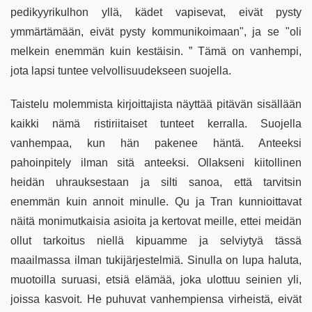
pedikyyrikulhon yllä, kädet vapisevat, eivät pysty
ymmärtämään, eivät pysty kommunikoimaan", ja se "oli
melkein enemmän kuin kestäisin. ” Tämä on vanhempi,
jota lapsi tuntee velvollisuudekseen suojella.
Taistelu molemmista kirjoittajista näyttää pitävän sisällään
kaikki nämä ristiriitaiset tunteet kerralla. Suojella
vanhempaa, kun hän pakenee häntä. Anteeksi
pahoinpitely ilman sitä anteeksi. Ollakseni kiitollinen
heidän uhrauksestaan ​​ja silti sanoa, että tarvitsin
enemmän kuin annoit minulle. Qu ja Tran kunnioittavat
näitä monimutkaisia ​​asioita ja kertovat meille, ettei meidän
ollut tarkoitus niellä kipuamme ja selviytyä tässä
maailmassa ilman tukijärjestelmiä. Sinulla on lupa haluta,
muotoilla suruasi, etsiä elämää, joka ulottuu seinien yli,
joissa kasvoit. He puhuvat vanhempiensa virheistä, eivät