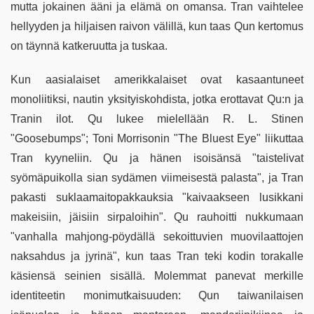
mutta jokainen ääni ja elämä on omansa. Tran vaihtelee
hellyyden ja hiljaisen raivon välillä, kun taas Qun kertomus
on täynnä katkeruutta ja tuskaa.
Kun aasialaiset amerikkalaiset ovat kasaantuneet
monoliitiksi, nautin yksityiskohdista, jotka erottavat Qu:n ja
Tranin ilot. Qu lukee mielellään R. L. Stinen
"Goosebumps"; Toni Morrisonin "The Bluest Eye" liikuttaa
Tran kyyneliin. Qu ja hänen isoisänsä "taistelivat
syömäpuikolla sian sydämen viimeisestä palasta", ja Tran
pakasti suklaamaitopakkauksia "kaivaakseen lusikkani
makeisiin, jäisiin sirpaloihin". Qu rauhoitti nukkumaan
"vanhalla mahjong-pöydällä sekoittuvien muovilaattojen
naksahdus ja jyrinä", kun taas Tran teki kodin torakalle
käsiensä seinien sisällä. Molemmat panevat merkille
identiteetin monimutkaisuuden: Qun taiwanilaisen