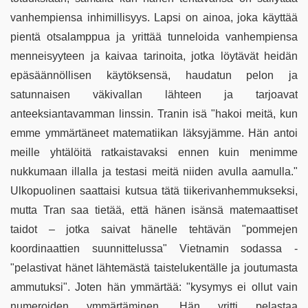
vanhempiensa inhimillisyys. Lapsi on ainoa, joka käyttää
pientä otsalamppua ja yrittää tunneloida vanhempiensa
menneisyyteen ja kaivaa tarinoita, jotka löytävät heidän
epäsäännöllisen käytöksensä, haudatun pelon ja
satunnaisen väkivallan lähteen ja tarjoavat
anteeksiantavamman linssin. Tranin isä "hakoi meitä, kun
emme ymmärtäneet matematiikan läksyjämme. Hän antoi
meille yhtälöitä ratkaistavaksi ennen kuin menimme
nukkumaan illalla ja testasi meitä niiden avulla aamulla."
Ulkopuolinen saattaisi kutsua tätä tiikerivanhemmukseksi,
mutta Tran saa tietää, että hänen isänsä matemaattiset
taidot – jotka saivat hänelle tehtävän "pommejen
koordinaattien suunnittelussa" Vietnamin sodassa -
"pelastivat hänet lähtemästä taistelukentälle ja joutumasta
ammutuksi". Joten hän ymmärtää: "kysymys ei ollut vain
numeroiden ymmärtäminen. Hän yritti pelastaa