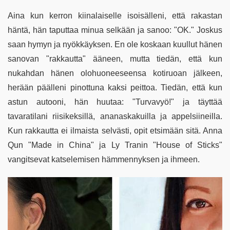
Aina kun kerron kiinalaiselle isoisälleni, että rakastan
häntä, hän taputtaa minua selkään ja sanoo: "OK." Joskus
saan hymyn ja nyökkäyksen. En ole koskaan kuullut hänen
sanovan "rakkautta" ääneen, mutta tiedän, että kun
nukahdan hänen olohuoneeseensa kotiruoan jälkeen,
herään päälleni pinottuna kaksi peittoa. Tiedän, että kun
astun autooni, hän huutaa: "Turvavyö!" ja täyttää
tavaratilani riisikeksillä, ananaskakuilla ja appelsiineilla.
Kun rakkautta ei ilmaista selvästi, opit etsimään sitä. Anna
Qun "Made in China" ja Ly Tranin "House of Sticks"
vangitsevat katselemisen hämmennyksen ja ihmeen.