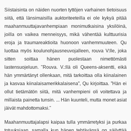
Siistaisinta on näiden nuorten tyttöjen varhainen tietoisuus
siitä, että länsimaisilla auktoriteeteilla ei ole kykyä pitää
maahanmuuttajavanhempiaan monimutkaisina yksilöinä,
joilla on vaikea menneisyys, mikä vähentää kulttuurisia
eroja ja traumareaktioita huonoon vanhemmuuteen. Qu
luottaa myös koulunohjausneuvojalleen, rouva V:lle, joka
sitten soittaa hänen puolestaan ​​nimettömästi
lastensuojeluun. "Rouva. V.:llä oli Queens-aksentti, eikä
hän ymmärtänyt ollenkaan, mitä tarkoittaa olla kiinalainen
ja kasvaa kiinalaisamerikkalaisena”, Qu kirjoittaa. ”Hän ei
ollut tietämätön siitä, mitä vanhempieni oli voitettava ja
millaista painetta tunsin. ... Hän kuunteli, mutta monet asiat
jäivät mahdottomaksi."
Maahanmuuttajalapsi kaipaa tulla ymmärretyksi ja purkaa
totuuksiaan, samalla kun hänen tehtävänsä on säilyttää