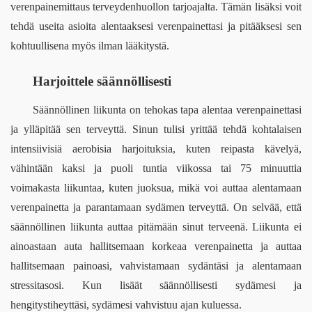
verenpainemittaus terveydenhuollon tarjoajalta. Tämän lisäksi voit 
tehdä useita asioita alentaaksesi verenpainettasi ja pitääksesi sen 
kohtuullisena myös ilman lääkitystä.
Harjoittele säännöllisesti
Säännöllinen liikunta on tehokas tapa alentaa verenpainettasi 
ja ylläpitää sen terveyttä. Sinun tulisi yrittää tehdä kohtalaisen 
intensiivisiä aerobisia harjoituksia, kuten reipasta kävelyä, 
vähintään kaksi ja puoli tuntia viikossa tai 75 minuuttia 
voimakasta liikuntaa, kuten juoksua, mikä voi auttaa alentamaan 
verenpainetta ja parantamaan sydämen terveyttä. On selvää, että 
säännöllinen liikunta auttaa pitämään sinut terveenä. Liikunta ei 
ainoastaan ​​auta hallitsemaan korkeaa verenpainetta ja auttaa 
hallitsemaan painoasi, vahvistamaan sydäntäsi ja alentamaan 
stressitasosi. Kun lisäät säännöllisesti sydämesi ja 
hengitystiheyttäsi, sydämesi vahvistuu ajan kuluessa.