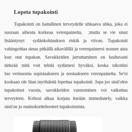
Lopeta tupakointi 
Tupakointi on 
haitallinen
terveydelle uhkaava uhka, joka ei 
suoraan aiheuta korkeaa verenpainetta
,
  ;
mutta se vie sinut 
lisääntynyt
 sydänkohtauksen riski
k
ja viivan. 
Tupakointi 
vahingoittaa sinua pitkällä aikavälillä ja verenpaineesi nousee
aina 
kun otat tupakan. Savukkeiden jarruttaminen on luultavasti 
tärkeää
mitä voit tehdä sydämesi hyväksi, koska nikotiini 
luo
verisuonia supistaakseen ja nostaakseen verenpainetta. Se
'
ei 
koskaan ole liian myöhäistä lopettaa tupakointi. Jopa 
jos 
sinä
'
olen 
tupakoinut vuosia, savukkeiden vannominen voi vaikuttaa 
terveyteen. Kehosi alkaa korjata itseään 
immediatel
y, vaikka 
sinä
'
on jo 
mainokset
tehosteet tupakoinnista.