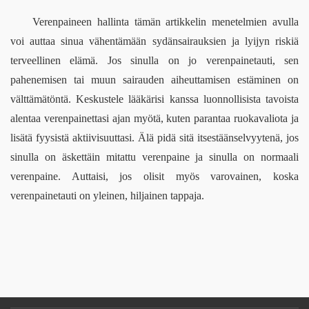
Verenpaineen hallinta tämän artikkelin menetelmien avulla 
voi auttaa sinua vähentämään sydänsairauksien ja lyijyn riskiä 
terveellinen elämä. Jos sinulla on jo verenpainetauti, sen 
pahenemisen tai muun sairauden aiheuttamisen estäminen on 
välttämätöntä. Keskustele lääkärisi kanssa luonnollisista tavoista 
alentaa verenpainettasi ajan myötä, kuten parantaa ruokavaliota ja 
lisätä fyysistä aktiivisuuttasi. Älä pidä sitä itsestäänselvyytenä, jos 
sinulla on äskettäin mitattu verenpaine ja sinulla on normaali 
verenpaine. Auttaisi, jos olisit myös varovainen, koska 
verenpainetauti on yleinen, 
hiljainen
 tappaja.