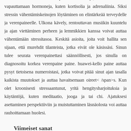
vapauttamaan hormoneja, kuten kortisolia ja adrenaliinia. Siksi 
stressin vähentämiskeinojen löytäminen on elintärkeää terveydelle 
ja verenpaineelle. Ulkona kävely, rentouttavan musiikin kuuntelu 
ja ajan viettäminen perheen ja lemmikkien kanssa voivat auttaa 
vähentämään stressitasoa. 
Keskitä
asioita, joita voit hallita sen 
sijaan, että murehdit tilanteista, jotka eivät ole käsissäsi. 
Sinun 
tulee seurata verenpainettasi säännöllisesti, jos sinulla on 
diagnosoitu korkea verenpaine paine
. 
huawei-kello paine
auttaa 
pysyt tietoisena numeroistasi, jotka voivat 
pitää sinut ajan tasalla 
kaikista muutokset
ja auttaa havaitsemaan oireet< /span>
s
. Kun 
olet kroonisesti stressaantunut, yritä hengitysharjoituksia ja 
käytäntöjä, kuten meditaatio, jooga ja tai chi. Ajatuksesi 
asettaminen perspektiiviin ja muistuttaminen läsnäolosta voi auttaa 
rauhoittamaan huolesi.
Viimeiset sanat 