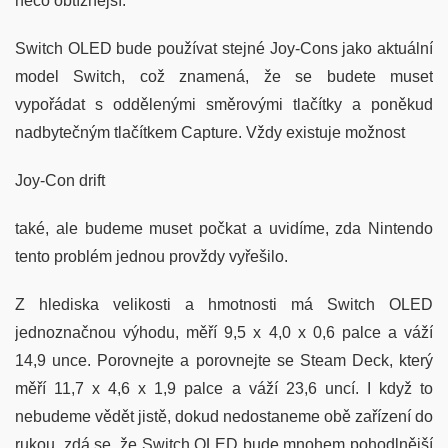
něco obtížnější.
Switch OLED bude používat stejné Joy-Cons jako aktuální
model Switch, což znamená, že se budete muset
vypořádat s oddělenými směrovými tlačítky a poněkud
nadbytečným tlačítkem Capture. Vždy existuje možnost
Joy-Con drift
také, ale budeme muset počkat a uvidíme, zda Nintendo
tento problém jednou provždy vyřešilo.
Z hlediska velikosti a hmotnosti má Switch OLED
jednoznačnou výhodu, měří 9,5 x 4,0 x 0,6 palce a váží
14,9 unce. Porovnejte a porovnejte se Steam Deck, který
měří 11,7 x 4,6 x 1,9 palce a váží 23,6 uncí. I když to
nebudeme vědět jistě, dokud nedostaneme obě zařízení do
rukou, zdá se, že Switch OLED bude mnohem pohodlnější