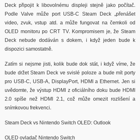
Deck připojit k libovolnému displeji stejně jako počítač.
Podle Valve může port USB-C Steam Deck „přenášet
video, zvuk, vstup atd. a může fungovat na čemkoli od
OLED monitoru po CRT TV. Kompromisem je, že Steam
Deck nebude dodáván s dokem, i když jeden bude k
dispozici samostatně.
Zatím si nejsme jisti, kolik bude dok stát, i když víme, že
bude držet Steam Deck ve svislé poloze a bude mít porty
pro USB-C, USB-A, DisplayPort, HDMI a Ethernet. Jen si
uvědomte, že výstup HDMI z oficiálního doku bude HDMI
2.0 spíše než HDMI 2.1, což může omezit rozlišení a
snímkovou frekvenci.
Steam Deck vs Nintendo Switch OLED: Outlook
OLED ovladač Nintendo Switch