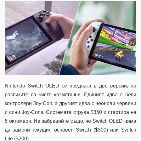
Nintendo Switch OLED се предлага в две версии, но
разликите са чисто козметични. Единият идва с бели
контролери Joy-Con, а другият идва с неонови червени
и сини Joy-Cons. Системата струва $350 и стартира на
8 октомври. Не забравяйте също, че Switch OLED няма
да замени текущия основен Switch ($300) или Switch
Lite ($200).