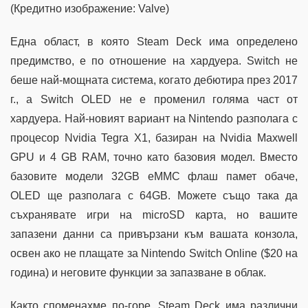
(Кредитно изображение: Valve)
Една област, в която Steam Deck има определено
предимство, е по отношение на хардуера. Switch не
беше най-мощната система, когато дебютира през 2017
г., а Switch OLED не е променил голяма част от
хардуера. Най-новият вариант на Nintendo разполага с
процесор Nvidia Tegra X1, базиран на Nvidia Maxwell
GPU и 4 GB RAM, точно като базовия модел. Вместо
базовите модели 32GB eMMC флаш памет обаче,
OLED ще разполага с 64GB. Можете също така да
съхранявате игри на microSD карта, но вашите
запазени данни са привързани към вашата конзола,
освен ако не плащате за Nintendo Switch Online ($20 на
година) и неговите функции за запазване в облак.
Както споменахме по-горе, Steam Deck има различни