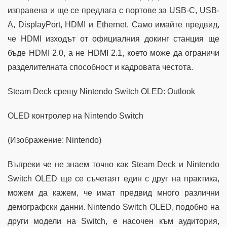
изправена и ще се предлага с портове за USB-C, USB-
A, DisplayPort, HDMI и Ethernet. Само имайте предвид,
че HDMI изходът от официалния докинг станция ще
бъде HDMI 2.0, а не HDMI 2.1, което може да ограничи
разделителната способност и кадровата честота.
Steam Deck срещу Nintendo Switch OLED: Outlook
OLED контролер на Nintendo Switch
(Изображение: Nintendo)
Въпреки че не знаем точно как Steam Deck и Nintendo
Switch OLED ще се съчетаят един с друг на практика,
можем да кажем, че имат предвид много различни
демографски данни. Nintendo Switch OLED, подобно на
други модели на Switch, е насочен към аудитория,