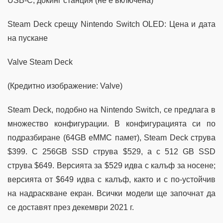
USB-C, докинг станция (не е включена)
Steam Deck срещу Nintendo Switch OLED: Цена и дата
на пускане
Valve Steam Deck
(Кредитно изображение: Valve)
Steam Deck, подобно на Nintendo Switch, се предлага в
множество конфигурации. В конфигурацията си по
подразбиране (64GB eMMC памет), Steam Deck струва
$399. С 256GB SSD струва $529, а с 512 GB SSD
струва $649. Версията за $529 идва с калъф за носене;
версията от $649 идва с калъф, както и с по-устойчив
на надраскване екран. Всички модели ще започнат да
се доставят през декември 2021 г.