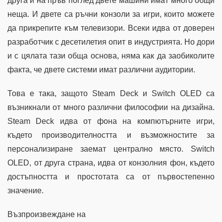
друга и на пръв поглед двете машини имат много общи
неща. И двете са ръчни конзоли за игри, които можете
да прикрепите към телевизори. Всеки идва от доверен
разработчик с десетилетия опит в индустрията. Но дори
и с цялата тази обща основа, няма как да заобиколите
факта, че двете системи имат различни аудитории.
Това е така, защото Steam Deck и Switch OLED са
възникнали от много различни философии на дизайна.
Steam Deck идва от фона на компютърните игри,
където производителността и възможностите за
персонализиране заемат централно място. Switch
OLED, от друга страна, идва от конзолния фон, където
достъпността и простотата са от първостепенно
значение.
Възпроизвеждане на