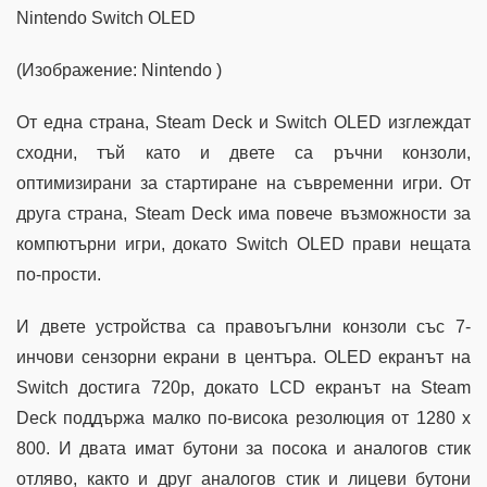
Nintendo Switch OLED
(Изображение: Nintendo )
От една страна, Steam Deck и Switch OLED изглеждат
сходни, тъй като и двете са ръчни конзоли,
оптимизирани за стартиране на съвременни игри. От
друга страна, Steam Deck има повече възможности за
компютърни игри, докато Switch OLED прави нещата
по-прости.
И двете устройства са правоъгълни конзоли със 7-
инчови сензорни екрани в центъра. OLED екранът на
Switch достига 720p, докато LCD екранът на Steam
Deck поддържа малко по-висока резолюция от 1280 x
800. И двата имат бутони за посока и аналогов стик
отляво, както и друг аналогов стик и лицеви бутони