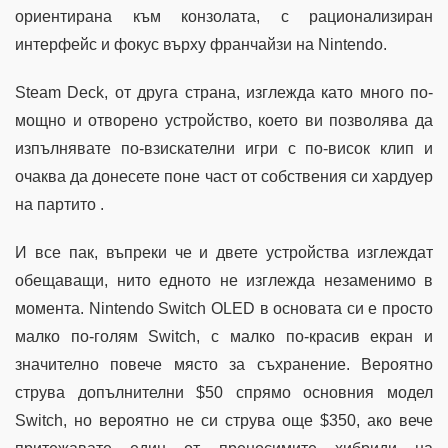
ориентирана към конзолата, с рационализиран
интерфейс и фокус върху франчайзи на Nintendo.
Steam Deck, от друга страна, изглежда като много по-
мощно и отворено устройство, което ви позволява да
изпълнявате по-взискателни игри с по-висок клип и
очаква да донесете поне част от собствения си хардуер
на партито .
И все пак, въпреки че и двете устройства изглеждат
обещаващи, нито едното не изглежда незаменимо в
момента. Nintendo Switch OLED в основата си е просто
малко по-голям Switch, с малко по-красив екран и
значително повече място за съхранение. Вероятно
струва допълнителни $50 спрямо основния модел
Switch, но вероятно не си струва още $350, ако вече