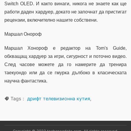
Switch OLED. И както винаги, никога не знаете как ще
работи даден хардуер, докато не започнат да пристигат
рецензии, включително нашите собствени.
Маршал Онороф
Маршал Хонороф е редактор на Tom's Guide,
обхващащ хардуер за игри, сигурност и поточно видео.
След часове можете да го намерите да тренира
таекуондо или да се гмурка дълбоко в класическата
научна фантастика.
Tags：
дрифт телевизионна кутия
,
Copyright © 2023 techanecdote.com. All rights reserved.