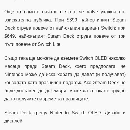
Още от самото начало е ясно, че Valve ухажва по-
взискателна публика. При $399 най-евтиният Steam
Deck струва повече от най-скъпия вариант Switch; при
$649, най-скъпият Steam Deck струва повече от три
пъти повече от Switch Lite.
Също така ще можете да вземете Switch OLED няколко
месеца преди Steam Deck, което предполага, че
Nintendo може да иска хората да дават (и получават)
конзолата като празничен подарък. Ако Steam Deck не
бъде доставен до декември, може да се окаже трудно
да го получите навреме за празниците.
Steam Deck срещу Nintendo Switch OLED: Дизайн и
дисплей