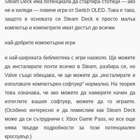
Steam Deck има потенциала да стартира стотици — ако
не и хиляди — повече игри от Switch OLED. Това е така,
защото в основата си Steam Deck е просто малък
компютър и компютрите имат достъп до всички
най-добрите компютърни игри
и най-широката библиотека с игри наоколо. Ще можете
да инсталирате почти всичко в Steam, разбира се, но
Valve също обещава, че ще можете да „инсталирате и
използвате компютърен софтуер“ нормално. На теория
това означава, че ако можете да намерите начин да
изтеглите вашия софтуер, можете да го играете.
(Особено интересно е да помислим как Steam Deck
може да си сътрудничи с Xbox Game Pass, но все още
няма твърди подробности за този потенциален
кросоувър.)