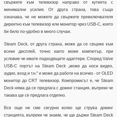
свържете към телевизор направо от кутията с
минимални усилия. От друга страна, това също
означава, че не можете да свържете превключвателя
директно към телевизор или монитор чрез USB-C, което
би било по-удобно в много случаи.
Steam Deck, от друга страна, може да се свърже към
всеки дисплей, точно както може компютър, при
условие че имате подходящите адаптери. Според Valve
USB-C портът на Steam Deck „може да носи видео,
аудио, вход и т.н.“ и може да работи на всичко - от OLED
монитор до CRT телевизор. Компромисът е, че Steam
Deck няма да се предлага с докинг станция, въпреки че
такава ще се предлага отделно.
Все още не сме сигурни колко ще струва докинг
станцията, въпреки че знаем, че ще държи Steam Deck