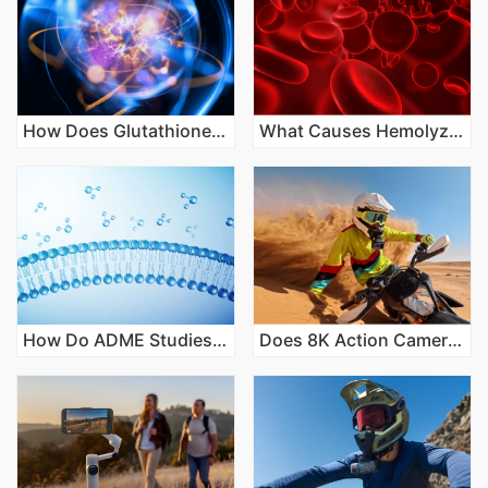
How Does Glutathione Conjugation Detoxify Compounds?
What Causes Hemolyzed Blood in Laboratory Samples?
How Do ADME Studies Predict Human Exposure Variability?
Does 8K Action Camera Video Really Make a Difference?