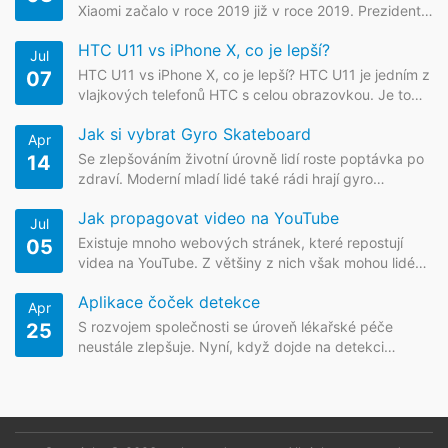
Xiaomi začalo v roce 2019 již v roce 2019. Prezident
Xiaomi Lin Bin jednou zveřejnil video na svém osobním
HTC U11 vs iPhone X, co je lepší?
Weibo. Oficiálně oznámil, že první...
Jul
HTC U11 vs iPhone X, co je lepší? HTC U11 je jedním z
07
vlajkových telefonů HTC s celou obrazovkou. Je to
také první celoobrazovkový telefon vydaný
Jak si vybrat Gyro Skateboard
společností HTC. Kromě změn na obrazovce se U11
Apr
také...
Se zlepšováním životní úrovně lidí roste poptávka po
14
zdraví. Moderní mladí lidé také rádi hrají gyro
skateboarding, což je vlastně jízda na kolečkových
Jak propagovat video na YouTube
bruslích. Jízda na kolečkových bruslích je...
Jul
Existuje mnoho webových stránek, které repostují
05
videa na YouTube. Z většiny z nich však mohou lidé
sledovat jen část videí v nízkém rozlišení. V tomto
Aplikace čoček detekce
článku představím, jak&nbsp;uvádět video na Y...
Apr
S rozvojem společnosti se úroveň lékařské péče
25
neustále zlepšuje. Nyní, když dojde na detekci
dalekohledů, myslíme na gastroskopy a kolonoskopii.
Možná si myslíte, že jde o technologie, které se
objevily až v moderní době.