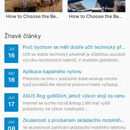
How to Choose the Best Android Phone Gimbal Today
How to Choose the Best Camera for Biking Rides
Žhavé články
Proč bychom se měli dobře učit technický předmět?
Jul
Učit se dobře technický předmět je důležitou součástí
16
výcviku technických talentů. V dnešním globálním
měřítku všechny společenské vrstvy naléhavě
Aplikace kapalného nylonu
potřebují technické talenty. A každý pokrok lidské
Apr
společnosti...
Přestože na trhu v současné době existuje mnoho
16
typů povlaků.Ale náročné pracovní místa vyžadují
špičkové nátěrové produkty.Existuje klíčový nátěrový
ASUS Rog gx800vh, jehož výkon stojí za cenu
produkt, který může splňovat mnoho požadavků.Že...
Jun
Internet se rychle rozvíjí.&nbsp;Lidé mají vyšší
17
požadavky na výkon notebooků.
Plynulý&nbsp;provoz&nbsp;velkých&nbsp;her.&nbsp;
Zkušenosti s produktem skládacího mobilního telefonu Xiaomi
Detaily a textura klávesnice&nbsp...
Jun
Ve skutečnosti zahřívání skládacího mobilního telefonu
08