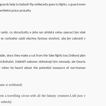
ards help to babysit Pip whileLetty goes to fights, a guard even
perfektní práce proLetty.
 poté, co dorazíLetty a jeho syn přebírá celou operaci.Syn však
 se rozhodne zabít všechny fantasy stvoření, aby jim zabránil v
 side, since they make a cut from the fake fights too.Únikový plán
vní.Bohužel, žoldnéři nakonec dohnávají tým návnady, ale Dearia
 but when he heard about the potential massacre of non-human
sme si uvědomili
m a travelling circus with all the fantasy creatures.Lidé jsou v
a sobecký.