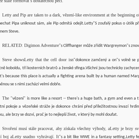
e stále formovat s dostatečnou péčí.
Letty and Pip are taken to a dark, vězení-like environment at the beginning o
"
nechat Pipa uniknout sám, ale Pip odmítá odejít.Letty
S zoufalý pokus o útěk p
nem Steve.
RELATED: Digimon Adventure
"
"
s Cliffhanger může zřídit Wargreymon
s zno
Steve showsLetty that the cell door isn
"
"
dokonce zamčený a on
s volně se 
tně koboldu, tří kosterních bratrů a ženské sfinga.Všichni jsou technicky zachycen
t's because this place is actually a fighting arena built by a human named Marg
ěnou se s nimi zachází velmi dobře.
The
"
"
vězení
is more like a resort -- there's a huge bath, a gym and even a
stní pokoje a vězeňské stráže je dokonce chrání před příležitostnou invazí hrdiny
ku, ale brzy se dozví, proč je to nejlepší život, v který by mohl doufat.
Stvoření musí stále pracovat, aby získala všechny výhody, aLetty je brzy sv
jí boj aLetty snadno vyhrávají. It
"
s a bit like WWE in a fantasy setting,Letty f