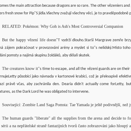
omes the main attraction because dragons are so rare. The other vězeníers and gu
"
ers fresh snow for Pip
S jídla.Všechny zvažují všechny věci, je to pravděpodobně 
RELATED: Pokémon: Why Goh is Ash's Most Controversial Companion
But the happy vězení life doesn
"
T vydrží dlouho.Starší Margrave zemře brzy
"
á zájem pokračovat v provozování arény a myslet si to
s nelidský.Místo toho
dání pomsty a najímá skupinu žoldáků, aby dělali skutek.
The creatures know it
"
s time to escape, and all the vězení guards are on their
rnujeLetty působící jako návnada v kartonové krabici, což je překvapivě efekti
azí právě včas, aby zachránila den. Dearia didn't actually come forLetty,
atures, as the Dark Lord he was obligated to intervene.
Související: Zombie Land Saga Pomsta: Tae Yamada je ještě podivnější, než j
The human guards "liberate" all the supplies from the arena and decide to for
o sérii a na nepřátelské straně fantazijních tvorů často zobrazováni jako hloupý 