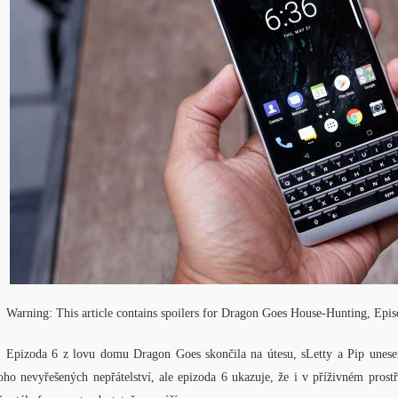
Warning: This article contains spoilers for Dragon Goes House-Hunting, Epi
Epizoda 6 z lovu domu Dragon Goes skončila na útesu, sLetty a Pip unesený
ho nevyřešených nepřátelství, ale epizoda 6 ukazuje, že i v příživném prostřed