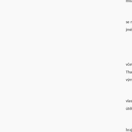
můž
se 
jmé
vče
Tha
vým
vla
útě
hra