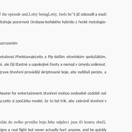
f the episode and,Letty beingLetty, feels he
"
S již odsoudil a snaží
řitahuje pozornost Orobase-koňského hybridu z řecké mytologie-
vuzrozením
potulovat.PředstavujeLetty a Pip dalším vězeňským spolužákům,
i, ale žijí šťastné a uspokojivé životy a nemají v úmyslu uniknout.
rave.Stvoření provádějí skriptované boje, aby vydělali peníze, a
 theater for entertainment.Stvoření mohou svobodně ozdobit své
.Letty si zpočátku myslel, že to byl trik, aby zabránil stvoření v
olán do svého prvního boje.Jeho odpůrci jsou tři kostru obočí,
eigns a real fight but never actually hurt anyone, and he quickly