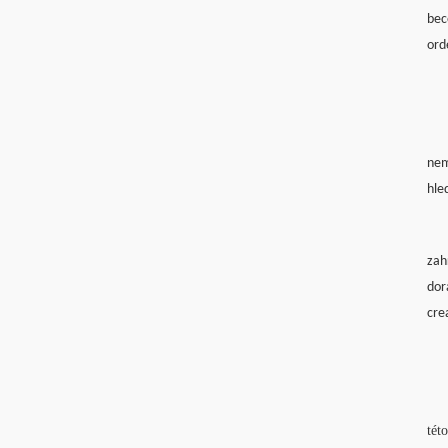
bec
ord
nem
hle
zah
dor
cre
tét