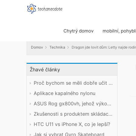
Domov
Technika
Dragon jde lovit dům: Letty najde rodi
Chytrý domov
mobilní, pohybl
Domov
Technika
Dragon jde lovit dům: Letty najde ro
Žhavé články
Proč bychom se měli dobře učit technický předmět?
Aplikace kapalného nylonu
ASUS Rog gx800vh, jehož výkon stojí za cenu
Zkušenosti s produktem skládacího mobilního telefonu Xiaomi
HTC U11 vs iPhone X, co je lepší?
Jak si vybrat Gyro Skateboard