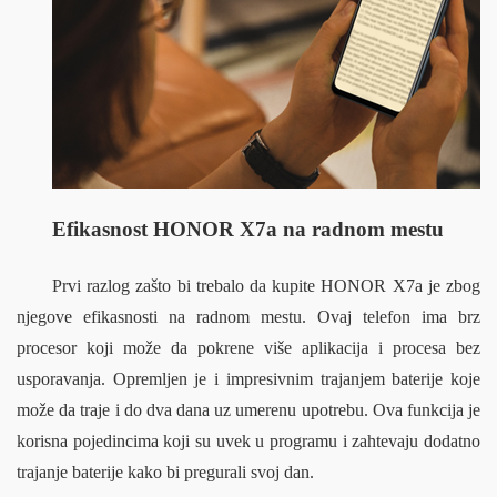
Efikasnost HONOR X7a na radnom mestu
Prvi razlog zašto bi trebalo da kupite HONOR X7a je zbog 
njegove efikasnosti na radnom mestu. Ovaj telefon ima brz 
procesor koji može da pokrene više aplikacija i procesa bez 
usporavanja. Opremljen je i impresivnim trajanjem baterije koje 
može da traje i do dva dana uz umerenu upotrebu. Ova funkcija je 
korisna pojedincima koji su uvek u programu i zahtevaju dodatno 
trajanje baterije kako bi pregurali svoj dan.