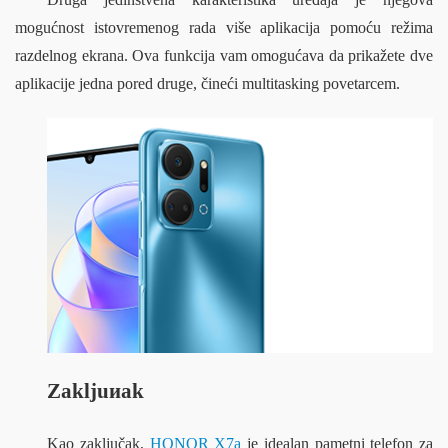
mogućnost istovremenog rada više aplikacija pomoću režima 
razdelnog ekrana. Ova funkcija vam omogućava da prikažete dve 
aplikacije jedna pored druge, čineći multitasking povetarcem.
Zakljuиak
Kao zaključak, 
HONOR X7a
 je idealan pametni telefon za 