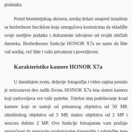
podataka.
Pored biometrijskog skenera, uređaj dolazi unapred instaliran 
sa bezbednom fasciklom koja omogućava korisnicima da skladište 
svoje osetljive podatke i dokumente odvojeno od svojih običnih 
datoteka. Bezbednosne funkcije HONOR X7a ne samo da štite 
vaš uređaj, već štite i vašu privatnost i poverljivost.
Karakteristike kamere HONOR X7a
U današnjem svetu, deljenje fotografija i video zapisa postalo 
je neizostavni deo naših života. HONOR X7a ima sistem kamera 
koji zadovoljava sve vaše potrebe. Telefon ima podešavanje kvad 
kamere koje se sastoji od primarnog objektiva od 50 MP, 
ultraširokog objektiva od 5 MP, makro objektiva od 2 MP i 
senzora dubine 2 MP. Ove funkcije fotoaparata vam pružaju 
mogućnost da napravite profesionalne fotografije i zabeležite lepe 