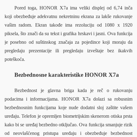
Pored toga, HONOR X7a ima veliki displej od 6,74 inča 
koji obezbeđuje adekvatnu nekretninu ekrana za lakše rukovanje 
vašim radom. Ekran takođe ima rezoluciju od 1080 x 1920 
piksela, što znači da su tekst i grafika hrskavi i jasni. Ova funkcija 
je posebno od suštinskog značaja za pojedince koji moraju da 
pregledaju prezentacije ili pregledaju izveštaje bez ikakvih 
poteškoća.
Bezbednosne karakteristike HONOR X7a
Bezbednost je glavna briga kada je reč o rukovanju 
podacima i informacijama. HONOR X7a dolazi sa robusnim 
bezbednosnim funkcijama koje nude dodatni sloj zaštite vašem 
uređaju. Telefon je opremljen biometrijskim skenerom otiska prsta 
kako bi se uređaj bezbedno otključao. Ova funkcija smanjuje rizik 
od neovlašćenog pristupa uređaju i obezbeđuje bezbednost 