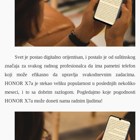
Svet je postao digitalno orijentisan, i postalo je od suštinskog 
značaja za svakog radnog profesionalca da ima pametni telefon 
koji može efikasno da upravlja svakodnevnim zadacima. 
HONOR X7a je stekao veliku popularnost u poslednjih nekoliko 
meseci, i to sa dobrim razlogom. Pogledajmo koje pogodnosti 
HONOR X7a može doneti nama radnim ljudima!