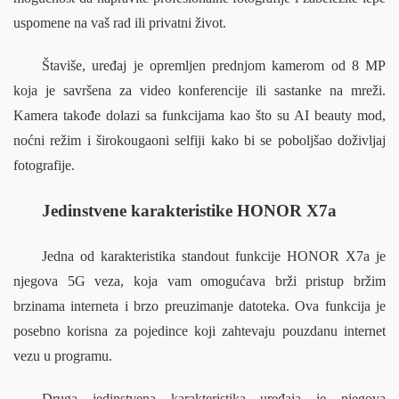
uspomene na vaš rad ili privatni život.
Štaviše, uređaj je opremljen prednjom kamerom od 8 MP 
koja je savršena za video konferencije ili sastanke na mreži. 
Kamera takođe dolazi sa funkcijama kao što su AI beauty mod, 
noćni režim i širokougaoni selfiji kako bi se poboljšao doživljaj 
fotografije.
Jedinstvene karakteristike HONOR X7a
Jedna od karakteristika standout funkcije HONOR X7a je 
njegova 5G veza, koja vam omogućava brži pristup bržim 
brzinama interneta i brzo preuzimanje datoteka. Ova funkcija je 
posebno korisna za pojedince koji zahtevaju pouzdanu internet 
vezu u programu.
Druga jedinstvena karakteristika uređaja je njegova 