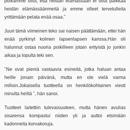
poikamme ollut, että heidän elämässään ei ollut paikkaa
heidän elämässäänmeitä ja emme olleet tervetulleita
yrittämään pelata enää osaa."
Juuri tämä viimeinen teko sai naisen päättämään, ettei hän
enää pyrkinyt kolmen lapsenlapsen kanssa.Hän oli
halunnut ostaa nuoria poikilleen jotain erityistä jo jonkin
aikaa ja lopulta teki sen.
"Ne ovat pieniä vastaavia esineitä, jotka haluan antaa
heille jonain päivänä, mutta en ole vielä varma
milloin.Jokaisella tuotteella on henkilökohtainen viesti
minulta heiltä ", hän sanoi.
Tuotteet laitettiin tulevaisuuteen, mutta hänen avulias
sisarensa kompastui niiden yli ja auttoi etsimään
kadonneita korvakoruja.