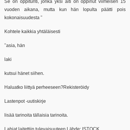
Se on oppitunti, jonka yksi äiti on oppinut viimeisen 15
vuoden aikana, mutta kun hän lopulta päätti pois
kokonaisuudesta "
Kohtele kaikkia yhtäläisesti
"asia, hän
laki
kutsui hänet siihen.
Haluatko liittyä perheeseen?Rekisteröidy
Lastenpot -uutiskirje
lisää tarinoita tällaisia tarinoita.
Lahjat laitettiin tulevaisuuteen.Lähde: ISTOCK.