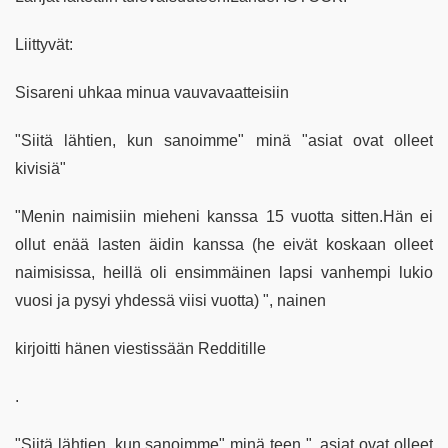
Liittyvät:
Sisareni uhkaa minua vauvavaatteisiin
"Siitä lähtien, kun sanoimme" minä "asiat ovat olleet
kivisiä"
"Menin naimisiin mieheni kanssa 15 vuotta sitten.Hän ei
ollut enää lasten äidin kanssa (he eivät koskaan olleet
naimisissa, heillä oli ensimmäinen lapsi vanhempi lukio
vuosi ja pysyi yhdessä viisi vuotta) ", nainen
kirjoitti hänen viestissään Redditille
.
"Siitä lähtien, kun sanoimme" minä teen ", asiat ovat olleet