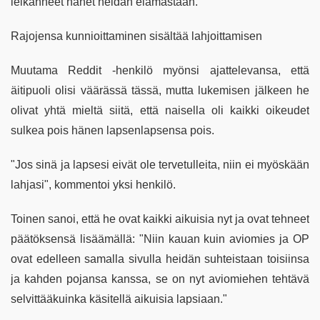
leikanneet hänet heidän elämästään.
Rajojensa kunnioittaminen sisältää lahjoittamisen
Muutama Reddit -henkilö myönsi ajattelevansa, että
äitipuoli olisi väärässä tässä, mutta lukemisen jälkeen he
olivat yhtä mieltä siitä, että naisella oli kaikki oikeudet
sulkea pois hänen lapsenlapsensa pois.
"Jos sinä ja lapsesi eivät ole tervetulleita, niin ei myöskään
lahjasi", kommentoi yksi henkilö.
Toinen sanoi, että he ovat kaikki aikuisia nyt ja ovat tehneet
päätöksensä lisäämällä: "Niin kauan kuin aviomies ja OP
ovat edelleen samalla sivulla heidän suhteistaan toisiinsa
ja kahden pojansa kanssa, se on nyt aviomiehen tehtävä
selvittääkuinka käsitellä aikuisia lapsiaan."