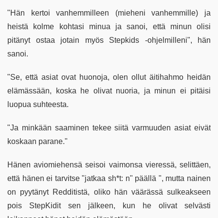
"Hän kertoi vanhemmilleen (mieheni vanhemmille) ja
heistä kolme kohtasi minua ja sanoi, että minun olisi
pitänyt ostaa jotain myös Stepkids -ohjelmilleni", hän
sanoi.
"Se, että asiat ovat huonoja, olen ollut äitihahmo heidän
elämässään, koska he olivat nuoria, ja minun ei pitäisi
luopua suhteesta.
"Ja minkään saaminen tekee siitä varmuuden asiat eivät
koskaan parane."
Hänen aviomiehensä seisoi vaimonsa vieressä, selittäen,
että hänen ei tarvitse "jatkaa sh*t: n" päällä ", mutta nainen
on pyytänyt Redditistä, oliko hän väärässä sulkeakseen
pois StepKidit sen jälkeen, kun he olivat selvästi