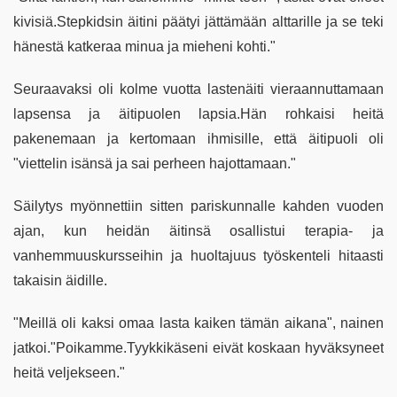
kivisiä.Stepkidsin äitini päätyi jättämään alttarille ja se teki
hänestä katkeraa minua ja mieheni kohti."
Seuraavaksi oli kolme vuotta lastenäiti vieraannuttamaan
lapsensa ja äitipuolen lapsia.Hän rohkaisi heitä
pakenemaan ja kertomaan ihmisille, että äitipuoli oli
"viettelin isänsä ja sai perheen hajottamaan."
Säilytys myönnettiin sitten pariskunnalle kahden vuoden
ajan, kun heidän äitinsä osallistui terapia- ja
vanhemmuuskursseihin ja huoltajuus työskenteli hitaasti
takaisin äidille.
"Meillä oli kaksi omaa lasta kaiken tämän aikana", nainen
jatkoi."Poikamme.Tyykkikäseni eivät koskaan hyväksyneet
heitä veljekseen."