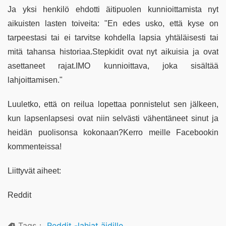
Ja yksi henkilö ehdotti äitipuolen kunnioittamista nyt
aikuisten lasten toiveita: "En edes usko, että kyse on
tarpeestasi tai ei tarvitse kohdella lapsia yhtäläisesti tai
mitä tahansa historiaa.Stepkidit ovat nyt aikuisia ja ovat
asettaneet rajat.IMO kunnioittava, joka sisältää
lahjoittamisen."
Luuletko, että on reilua lopettaa ponnistelut sen jälkeen,
kun lapsenlapsesi ovat niin selvästi vähentäneet sinut ja
heidän puolisonsa kokonaan?Kerro meille Facebookin
kommenteissa!
Liittyvät aiheet:
Reddit
Tags：
Reddit -lahjat äidille
,