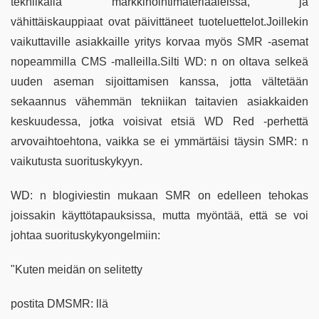
tekniikalla markkinointimateriaaleissa, ja
vähittäiskauppiaat ovat päivittäneet tuoteluettelot.Joillekin
vaikuttaville asiakkaille yritys korvaa myös SMR -asemat
nopeammilla CMS -malleilla.Silti WD: n on oltava selkeä
uuden aseman sijoittamisen kanssa, jotta vältetään
sekaannus vähemmän tekniikan taitavien asiakkaiden
keskuudessa, jotka voisivat etsiä WD Red -perhettä
arvovaihtoehtona, vaikka se ei ymmärtäisi täysin SMR: n
vaikutusta suorituskykyyn.
WD: n blogiviestin mukaan SMR on edelleen tehokas
joissakin käyttötapauksissa, mutta myöntää, että se voi
johtaa suorituskykyongelmiin:
"Kuten meidän on selitetty
postita DMSMR: llä