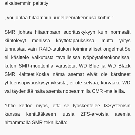
aikaisemmin peitetty
, voi johtaa hitaampiin uudelleenrakennusaikoihin."
SMR johtaa hitaampaan suorituskykyyn kuin normaalit
kiintolevyt monissa käyttötapauksissa, mutta yritys
tunnustaa vain RAID-taulukon toiminnalliset ongelmat.Se
ei käsittele vaikutusta tavallisissa työpöytätietokoneissa,
kuten SMR-moottorilla varustetut WD Blue ja WD Black
SMR -laitteet.Koska nämä asemat eivät ole kärsineet
yhteensopivuuskysymyksistä, ei ole selvää, korvaako WD
vai täydentää näitä asemia nopeammilla CMR -malleilla.
Yhtiö kertoo myös, että se työskentelee IXSystemsin
kanssa kehittääkseen uusia ZFS-arvoisia asemia
hitaammalla SMR-tekniikalla: