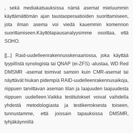
, sekä mediakatsauksissa nämä asemat mieluummin
käyttämättömän ajan taustaoperaatioiden suorittamiseen,
jota ilman asema voi viedä kauemmin komennon
suorittamiseen.Käyttötapausanalyysimme osoittaa, että
SOHO.
[[...] Raid-uudelleenrakennusskenaariossa, joka käyttää
tyypillistä synologista tai QNAP (ei-ZFS) -alustaa, WD Red
DMSMR -asemat toimivat samoin kuin CMR-asemat tai
näyttävät hiukan pidempiä RAID-uudelleenrakennusaikoja,
riippuen tarvittavan aseman tilan ja laajuuden laajuudesta
riippuen uudelleen.Vaikka testitulokset voivat vaihdella
yhdestä metodologiasta ja testikerroksesta toiseen,
tunnustamme, että joissain tapauksissa DMSMR,
tyhjäkäynnillä