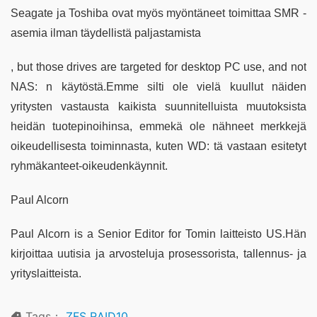
Seagate ja Toshiba ovat myös myöntäneet toimittaa SMR -
asemia ilman täydellistä paljastamista
, but those drives are targeted for desktop PC use, and not
NAS: n käytöstä.Emme silti ole vielä kuullut näiden
yritysten vastausta kaikista suunnitelluista muutoksista
heidän tuotepinoihinsa, emmekä ole nähneet merkkejä
oikeudellisesta toiminnasta, kuten WD: tä vastaan esitetyt
ryhmäkanteet-oikeudenkäynnit.
Paul Alcorn
Paul Alcorn is a Senior Editor for Tomin laitteisto US.Hän
kirjoittaa uutisia ja arvosteluja prosessorista, tallennus- ja
yrityslaitteista.
Tags：
ZFS RAID10
,