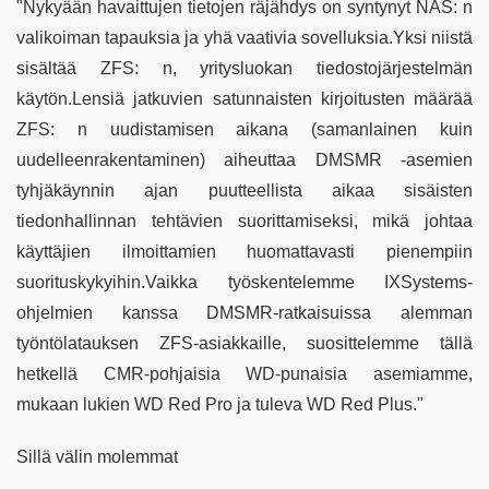
"Nykyään havaittujen tietojen räjähdys on syntynyt NAS: n
valikoiman tapauksia ja yhä vaativia sovelluksia.Yksi niistä
sisältää ZFS: n, yritysluokan tiedostojärjestelmän
käytön.Lensiä jatkuvien satunnaisten kirjoitusten määrää
ZFS: n uudistamisen aikana (samanlainen kuin
uudelleenrakentaminen) aiheuttaa DMSMR -asemien
tyhjäkäynnin ajan puutteellista aikaa sisäisten
tiedonhallinnan tehtävien suorittamiseksi, mikä johtaa
käyttäjien ilmoittamien huomattavasti pienempiin
suorituskykyihin.Vaikka työskentelemme IXSystems-
ohjelmien kanssa DMSMR-ratkaisuissa alemman
työntölatauksen ZFS-asiakkaille, suosittelemme tällä
hetkellä CMR-pohjaisia WD-punaisia asemiamme,
mukaan lukien WD Red Pro ja tuleva WD Red Plus."
Sillä välin molemmat