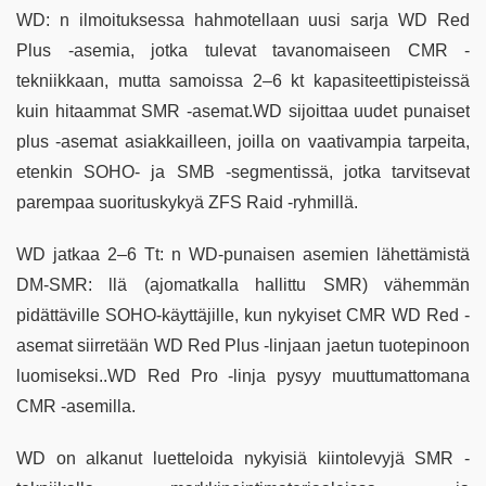
WD: n ilmoituksessa hahmotellaan uusi sarja WD Red
Plus -asemia, jotka tulevat tavanomaiseen CMR -
tekniikkaan, mutta samoissa 2–6 kt kapasiteettipisteissä
kuin hitaammat SMR -asemat.WD sijoittaa uudet punaiset
plus -asemat asiakkailleen, joilla on vaativampia tarpeita,
etenkin SOHO- ja SMB -segmentissä, jotka tarvitsevat
parempaa suorituskykyä ZFS Raid -ryhmillä.
WD jatkaa 2–6 Tt: n WD-punaisen asemien lähettämistä
DM-SMR: llä (ajomatkalla hallittu SMR) vähemmän
pidättäville SOHO-käyttäjille, kun nykyiset CMR WD Red -
asemat siirretään WD Red Plus -linjaan jaetun tuotepinoon
luomiseksi..WD Red Pro -linja pysyy muuttumattomana
CMR -asemilla.
WD on alkanut luetteloida nykyisiä kiintolevyjä SMR -