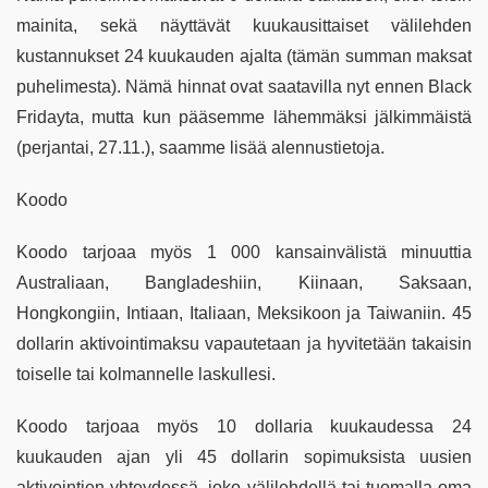
mainita, sekä näyttävät kuukausittaiset välilehden
kustannukset 24 kuukauden ajalta (tämän summan maksat
puhelimesta). Nämä hinnat ovat saatavilla nyt ennen Black
Fridayta, mutta kun pääsemme lähemmäksi jälkimmäistä
(perjantai, 27.11.), saamme lisää alennustietoja.
Koodo
Koodo tarjoaa myös 1 000 kansainvälistä minuuttia
Australiaan, Bangladeshiin, Kiinaan, Saksaan,
Hongkongiin, Intiaan, Italiaan, Meksikoon ja Taiwaniin. 45
dollarin aktivointimaksu vapautetaan ja hyvitetään takaisin
toiselle tai kolmannelle laskullesi.
Koodo tarjoaa myös 10 dollaria kuukaudessa 24
kuukauden ajan yli 45 dollarin sopimuksista uusien
aktivointien yhteydessä, joko välilehdellä tai tuomalla oma