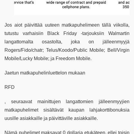
Jos aiot päivittää uuteen matkapuhelimeen tällä viikolla,
tutustu varhaisiin Black Friday -tarjouksiin Walmartin
langattomalta osastolta, joka on jälleenmyyjä
Rogers/Fido/chatr; Telus/Koodo/Public Mobile; Bell/Virgin
Mobile/Lucky Mobile; ja Freedom Mobile.
Jaetun matkapuhelinluettelon mukaan
RFD
, seuraavat mainittujen langattomien jälleenmyyjien
matkapuhelimet sisältävät kaupan lahjakorttibonuksia
uusille asiakkaille ja päivittäville asiakkaille.
Nämä puhelimet maksavat 0 dollaria etukäteen, ellei toisin