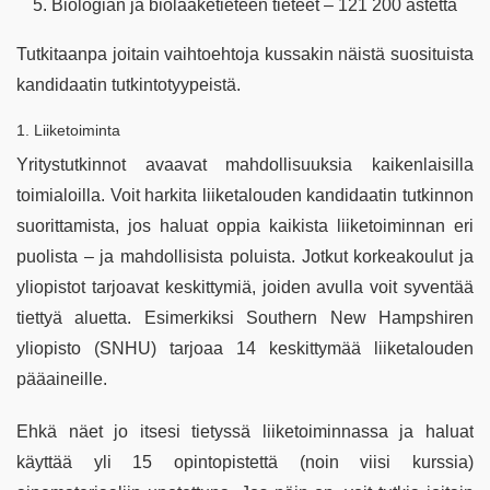
Biologian ja biolääketieteen tieteet – 121 200 astetta
Tutkitaanpa joitain vaihtoehtoja kussakin näistä suosituista
kandidaatin tutkintotyypeistä.
1. Liiketoiminta
Yritystutkinnot avaavat mahdollisuuksia kaikenlaisilla
toimialoilla. Voit harkita liiketalouden kandidaatin tutkinnon
suorittamista, jos haluat oppia kaikista liiketoiminnan eri
puolista – ja mahdollisista poluista. Jotkut korkeakoulut ja
yliopistot tarjoavat keskittymiä, joiden avulla voit syventää
tiettyä aluetta. Esimerkiksi Southern New Hampshiren
yliopisto (SNHU) tarjoaa 14 keskittymää liiketalouden
pääaineille.
Ehkä näet jo itsesi tietyssä liiketoiminnassa ja haluat
käyttää yli 15 opintopistettä (noin viisi kurssia)