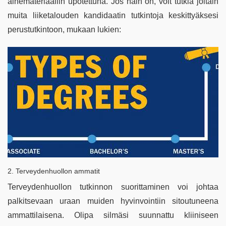
ainemateriaaliin upotettuna. Jos näin on, voit tutkia joitain
muita liiketalouden kandidaatin tutkintoja keskittyäksesi
perustutkintoon, mukaan lukien:
2. Terveydenhuollon ammatit
Terveydenhuollon tutkinnon suorittaminen voi johtaa
palkitsevaan uraan muiden hyvinvointiin sitoutuneena
ammattilaisena. Olipa silmäsi suunnattu kliiniseen