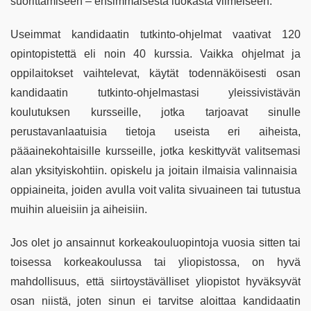
suorittamiseen – ensimmäisestä luokasta viimeiseen.
Useimmat kandidaatin tutkinto-ohjelmat vaativat 120
opintopistettä eli noin 40 kurssia. Vaikka ohjelmat ja
oppilaitokset vaihtelevat, käytät todennäköisesti osan
kandidaatin tutkinto-ohjelmastasi yleissivistävän
koulutuksen kursseille, jotka tarjoavat sinulle
perustavanlaatuisia tietoja useista eri aiheista,
pääainekohtaisille kursseille, jotka keskittyvät valitsemasi
alan yksityiskohtiin. opiskelu ja joitain ilmaisia ​​valinnaisia ​​
oppiaineita, joiden avulla voit valita sivuaineen tai tutustua
muihin alueisiin ja aiheisiin.
Jos olet jo ansainnut korkeakouluopintoja vuosia sitten tai
toisessa korkeakoulussa tai yliopistossa, on hyvä
mahdollisuus, että siirtoystävälliset yliopistot hyväksyvät
osan niistä, joten sinun ei tarvitse aloittaa kandidaatin