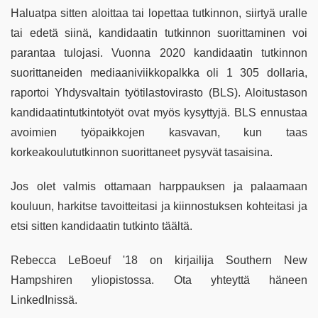
Haluatpa sitten aloittaa tai lopettaa tutkinnon, siirtyä uralle
tai edetä siinä, kandidaatin tutkinnon suorittaminen voi
parantaa tulojasi. Vuonna 2020 kandidaatin tutkinnon
suorittaneiden mediaaniviikkopalkka oli 1 305 dollaria,
raportoi Yhdysvaltain työtilastovirasto (BLS). Aloitustason
kandidaatintutkintotyöt ovat myös kysyttyjä. BLS ennustaa
avoimien työpaikkojen kasvavan, kun taas
korkeakoulututkinnon suorittaneet pysyvät tasaisina.
Jos olet valmis ottamaan harppauksen ja palaamaan
kouluun, harkitse tavoitteitasi ja kiinnostuksen kohteitasi ja
etsi sitten kandidaatin tutkinto täältä.
Rebecca LeBoeuf '18 on kirjailija Southern New
Hampshiren yliopistossa. Ota yhteyttä häneen
LinkedInissä.