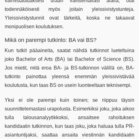
valmistautuaksesi uraan valitsemallasi alalla, otat
todennäköisesti myös joitain yleissivistystunteja.
Yleissivistystunnit ovat tärkeitä, koska ne takaavat
monipuolisen koulutuksen.
Mikä on parempi tutkinto: BA vai BS?
Kun tutkit pääaineita, saatat nähdä tutkinnot lueteltuina
joko Bachelor of Arts (BA) tai Bachelor of Science (BS).
Jos mietit, mitä eroa BA- ja BS-tutkinnon välillä on, BA-
tutkinto painottaa yleensä enemmän yleissivistävää
koulutusta, kun taas BS on usein luonteeltaan teknisempi.
Yksi ​​ei ole parempi kuin toinen; se riippuu täysin
suunnittelemastasi urapolusta. Esimerkiksi joku, joka aikoo
tulla talousanalyytikkoksi, ansaitsee rahoituksen
kandidaatin tutkinnon, kun taas joku, joka haluaa tulla PR-
asiantuntijaksi, saattaa ansaita viestinnän kandidaatin