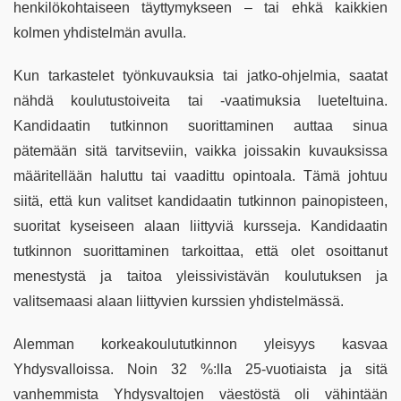
henkilökohtaiseen täyttymykseen – tai ehkä kaikkien
kolmen yhdistelmän avulla.
Kun tarkastelet työnkuvauksia tai jatko-ohjelmia, saatat
nähdä koulutustoiveita tai -vaatimuksia lueteltuina.
Kandidaatin tutkinnon suorittaminen auttaa sinua
pätemään sitä tarvitseviin, vaikka joissakin kuvauksissa
määritellään haluttu tai vaadittu opintoala. Tämä johtuu
siitä, että kun valitset kandidaatin tutkinnon painopisteen,
suoritat kyseiseen alaan liittyviä kursseja. Kandidaatin
tutkinnon suorittaminen tarkoittaa, että olet osoittanut
menestystä ja taitoa yleissivistävän koulutuksen ja
valitsemaasi alaan liittyvien kurssien yhdistelmässä.
Alemman korkeakoulututkinnon yleisyys kasvaa
Yhdysvalloissa. Noin 32 %:lla 25-vuotiaista ja sitä
vanhemmista Yhdysvaltojen väestöstä oli vähintään