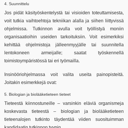
4. Suunnittelu
Jos pidät käsityöskentelystä tai visioiden toteuttamisesta,
voit tutkia vaihtoehtoja tekniikan alalla ja siihen liittyvissä
ohjelmissa. Tutkinnon avulla voit työllistyä moniin
organisaatioihin useiden tarkoituksiin. Voit esimerkiksi
kehittää ohjelmistoja jälleenmyyjälle tai suunnitella
lentokoneen armeijalle; saatat työskennellä
toimistoympäristössä tai eri työmailla.
Insinööriohjelmassa voit valita useita painopisteitä.
Joitakin esimerkkejä ovat:
5. Biologian ja biolääketieteen tieteet
Tieteestä kiinnostuneille – varsinkin eläviä organismeja
koskevasta tieteestä – biologian ja biolääketieteen
tieteenalojen tutkinto täydentää viiden suosituimman
kandidaatin tutkinnon tyypin.