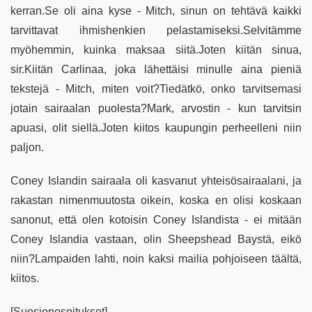
kerran.Se oli aina kyse - Mitch, sinun on tehtävä kaikki
tarvittavat ihmishenkien pelastamiseksi.Selvitämme
myöhemmin, kuinka maksaa siitä.Joten kiitän sinua,
sir.Kiitän Carlinaa, joka lähettäisi minulle aina pieniä
tekstejä - Mitch, miten voit?Tiedätkö, onko tarvitsemasi
jotain sairaalan puolesta?Mark, arvostin - kun tarvitsin
apuasi, olit siellä.Joten kiitos kaupungin perheelleni niin
paljon.
Coney Islandin sairaala oli kasvanut yhteisösairaalani, ja
rakastan nimenmuutosta oikein, koska en olisi koskaan
sanonut, että olen kotoisin Coney Islandista - ei mitään
Coney Islandia vastaan, olin Sheepshead Baystä, eikö
niin?Lampaiden lahti, noin kaksi mailia pohjoiseen täältä,
kiitos.
[Suosionosoitukset]