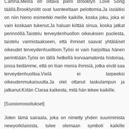
Carlina.Meillä on oltava pieni Brooklyn Love Song
täällä.Brooklyniitit ovat luonteeltaan pelottomia.Ja isoäitisi
on niin hieno esimerkki meille kaikille, koska joku, joka ei
vain koskaan tukenut.Ja haluan kiittää sinua, koska jatkat
perinnöllä.Taistelu terveydenhuollon oikeuksien puolesta,
taistelu varmistaakseen, että ihmiset saavat yhtäläiset
oikeudet terveydenhuoltoon.Työsi ei vain harjoittaa hänen
perintöään.Työsi on tällä hetkellä korvaamatonta historiaa,
jossa tiedämme, että on liian monia ihmisiä, jotka eivät saa
terveydenhuoltoa.Vielä ei tarpeeksi
oikeudenmukaisuutta.Ja olet ottanut taskulampun ja
jatkanut.Kiitän Claraa kaikesta, mitä hän tekee kaikille.
[Suosionosoitukset]
Joten tämä sairaala, joka on nimetty yhden suurimmista
newyorkilaisista, tulee olemaan symboli kaikille