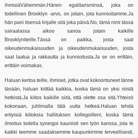
ihmisiäVähemmän.Hänen egalitarisminsä, joka on
todellinen Brooklyn -arvo, on jotain, jota kunnioitamme.Ja
hän pani itsensä linjalle sitä joka päivä.No, tämä nimi tässä
sairaalassa aikoo sanoa jotain kaikille
Brooklyniteille.Tässä on paikka, josta saat
oikeudenmukaisuuden ja oikeudenmukaisuuden, josta
saat laatua ja rakkautta ja kunnioitusta.Ja se on erittäin,
erittäin voimakas.
Haluan kertoa teille, ihmiset, jotka ovat kokoontuneet tänne
tänään, haluan kiittää kaikkia, koska tämä on yksi niistä
hetkistä.Ja kiitos kaikille siitä, että olette osa sitä.Yhteisö
kokonaan, juhlimalla tätä uutta hetkeä.Haluan tehdä
erityisiä kiitoksia hallituksen kollegoilleni, koska tämä
ilmoitus todella synergoi kauniisti sen työn kanssa, jota te
kaikki teemme saadaksemme kaupunkimme terveellisesti,