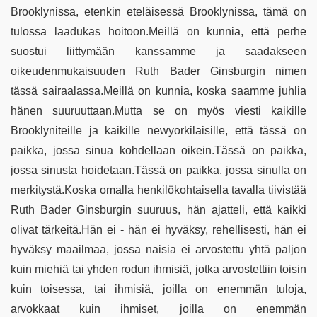
Brooklynissa, etenkin eteläisessä Brooklynissa, tämä on
tulossa laadukas hoitoon.Meillä on kunnia, että perhe
suostui liittymään kanssamme ja saadakseen
oikeudenmukaisuuden Ruth Bader Ginsburgin nimen
tässä sairaalassa.Meillä on kunnia, koska saamme juhlia
hänen suuruuttaan.Mutta se on myös viesti kaikille
Brooklyniteille ja kaikille newyorkilaisille, että tässä on
paikka, jossa sinua kohdellaan oikein.Tässä on paikka,
jossa sinusta hoidetaan.Tässä on paikka, jossa sinulla on
merkitystä.Koska omalla henkilökohtaisella tavalla tiivistää
Ruth Bader Ginsburgin suuruus, hän ajatteli, että kaikki
olivat tärkeitä.Hän ei - hän ei hyväksy, rehellisesti, hän ei
hyväksy maailmaa, jossa naisia ei arvostettu yhtä paljon
kuin miehiä tai yhden rodun ihmisiä, jotka arvostettiin toisin
kuin toisessa, tai ihmisiä, joilla on enemmän tuloja,
arvokkaat kuin ihmiset, joilla on enemmän