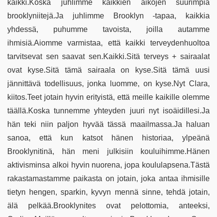
kaikki.Koska juhlimme kaikkien aikojen suurimpia
brooklyniitejä.Ja juhlimme Brooklyn -tapaa, kaikkia
yhdessä, puhumme tavoista, joilla autamme
ihmisiä.Aiomme varmistaa, että kaikki terveydenhuoltoa
tarvitsevat sen saavat sen.Kaikki.Sitä terveys + sairaalat
ovat kyse.Sitä tämä sairaala on kyse.Sitä tämä uusi
jännittävä todellisuus, jonka luomme, on kyse.Nyt Clara,
kiitos.Teet jotain hyvin erityistä, että meille kaikille olemme
täällä.Koska tunnemme yhteyden juuri nyt isoäidillesi.Ja
hän teki niin paljon hyvää tässä maailmassa.Ja haluan
sanoa, että kun katsot hänen historiaa, ylpeänä
Brooklynitinä, hän meni julkisiin kouluihimme.Hänen
aktivisminsa alkoi hyvin nuorena, jopa koululapsena.Tästä
rakastamastamme paikasta on jotain, joka antaa ihmisille
tietyn hengen, sparkin, kyvyn mennä sinne, tehdä jotain,
älä pelkää.Brooklynites ovat pelottomia, anteeksi,