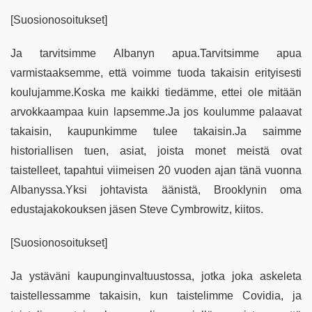
[Suosionosoitukset]
Ja tarvitsimme Albanyn apua.Tarvitsimme apua
varmistaaksemme, että voimme tuoda takaisin erityisesti
koulujamme.Koska me kaikki tiedämme, ettei ole mitään
arvokkaampaa kuin lapsemme.Ja jos koulumme palaavat
takaisin, kaupunkimme tulee takaisin.Ja saimme
historiallisen tuen, asiat, joista monet meistä ovat
taistelleet, tapahtui viimeisen 20 vuoden ajan tänä vuonna
Albanyssa.Yksi johtavista äänistä, Brooklynin oma
edustajakokouksen jäsen Steve Cymbrowitz, kiitos.
[Suosionosoitukset]
Ja ystäväni kaupunginvaltuustossa, jotka joka askeleta
taistellessamme takaisin, kun taistelimme Covidia, ja