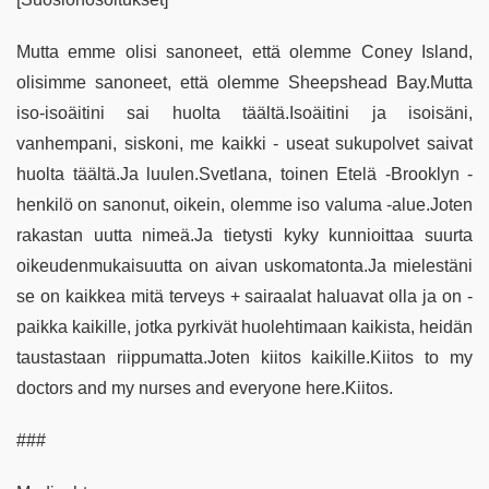
Mutta emme olisi sanoneet, että olemme Coney Island,
olisimme sanoneet, että olemme Sheepshead Bay.Mutta
iso-isoäitini sai huolta täältä.Isoäitini ja isoisäni,
vanhempani, siskoni, me kaikki - useat sukupolvet saivat
huolta täältä.Ja luulen.Svetlana, toinen Etelä -Brooklyn -
henkilö on sanonut, oikein, olemme iso valuma -alue.Joten
rakastan uutta nimeä.Ja tietysti kyky kunnioittaa suurta
oikeudenmukaisuutta on aivan uskomatonta.Ja mielestäni
se on kaikkea mitä terveys + sairaalat haluavat olla ja on -
paikka kaikille, jotka pyrkivät huolehtimaan kaikista, heidän
taustastaan riippumatta.Joten kiitos kaikille.Kiitos to my
doctors and my nurses and everyone here.Kiitos.
###