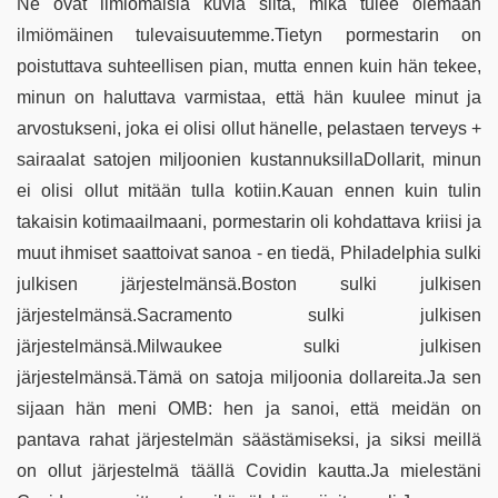
Ne ovat ilmiömäisiä kuvia siitä, mikä tulee olemaan
ilmiömäinen tulevaisuutemme.Tietyn pormestarin on
poistuttava suhteellisen pian, mutta ennen kuin hän tekee,
minun on haluttava varmistaa, että hän kuulee minut ja
arvostukseni, joka ei olisi ollut hänelle, pelastaen terveys +
sairaalat satojen miljoonien kustannuksillaDollarit, minun
ei olisi ollut mitään tulla kotiin.Kauan ennen kuin tulin
takaisin kotimaailmaani, pormestarin oli kohdattava kriisi ja
muut ihmiset saattoivat sanoa - en tiedä, Philadelphia sulki
julkisen järjestelmänsä.Boston sulki julkisen
järjestelmänsä.Sacramento sulki julkisen
järjestelmänsä.Milwaukee sulki julkisen
järjestelmänsä.Tämä on satoja miljoonia dollareita.Ja sen
sijaan hän meni OMB: hen ja sanoi, että meidän on
pantava rahat järjestelmän säästämiseksi, ja siksi meillä
on ollut järjestelmä täällä Covidin kautta.Ja mielestäni