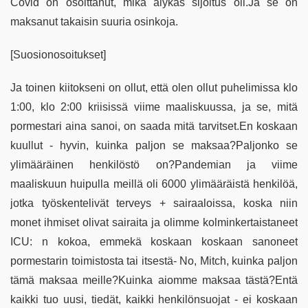
Covid on osoittanut, mikä älykäs sijoitus oli.Ja se on
maksanut takaisin suuria osinkoja.
[Suosionosoitukset]
Ja toinen kiitokseni on ollut, että olen ollut puhelimissa klo
1:00, klo 2:00 kriisissä viime maaliskuussa, ja se, mitä
pormestari aina sanoi, on saada mitä tarvitset.En koskaan
kuullut - hyvin, kuinka paljon se maksaa?Paljonko se
ylimääräinen henkilöstö on?Pandemian ja viime
maaliskuun huipulla meillä oli 6000 ylimääräistä henkilöä,
jotka työskentelivät terveys + sairaaloissa, koska niin
monet ihmiset olivat sairaita ja olimme kolminkertaistaneet
ICU: n kokoa, emmekä koskaan koskaan sanoneet
pormestarin toimistosta tai itsestä- No, Mitch, kuinka paljon
tämä maksaa meille?Kuinka aiomme maksaa tästä?Entä
kaikki tuo uusi, tiedät, kaikki henkilönsuojat - ei koskaan