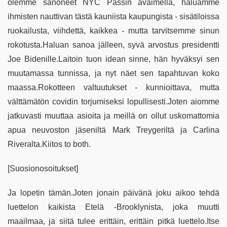
olemme sanoneet NYC Passin avaimella, haluamme
ihmisten nauttivan tästä kauniista kaupungista - sisätiloissa
ruokailusta, viihdettä, kaikkea - mutta tarvitsemme sinun
rokotusta.Haluan sanoa jälleen, syvä arvostus presidentti
Joe Bidenille.Laitoin tuon idean sinne, hän hyväksyi sen
muutamassa tunnissa, ja nyt näet sen tapahtuvan koko
maassa.Rokotteen valtuutukset - kunnioittava, mutta
välttämätön covidin torjumiseksi lopullisesti.Joten aiomme
jatkuvasti muuttaa asioita ja meillä on ollut uskomattomia
apua neuvoston jäseniltä Mark Treygeriltä ja Carlina
Riveralta.Kiitos to both.
[Suosionosoitukset]
Ja lopetin tämän.Joten jonain päivänä joku aikoo tehdä
luettelon kaikista Etelä -Brooklynista, joka muutti
maailmaa, ja siitä tulee erittäin, erittäin pitkä luettelo.Itse