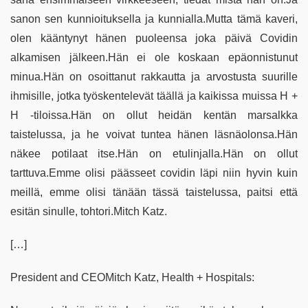
sanon sen kunnioituksella ja kunnialla.Mutta tämä kaveri,
olen kääntynyt hänen puoleensa joka päivä Covidin
alkamisen jälkeen.Hän ei ole koskaan epäonnistunut
minua.Hän on osoittanut rakkautta ja arvostusta suurille
ihmisille, jotka työskentelevät täällä ja kaikissa muissa H +
H -tiloissa.Hän on ollut heidän kentän marsalkka
taistelussa, ja he voivat tuntea hänen läsnäolonsa.Hän
näkee potilaat itse.Hän on etulinjalla.Hän on ollut
tarttuva.Emme olisi päässeet covidin läpi niin hyvin kuin
meillä, emme olisi tänään tässä taistelussa, paitsi että
esitän sinulle, tohtori.Mitch Katz.
[…]
President and CEOMitch Katz, Health + Hospitals: