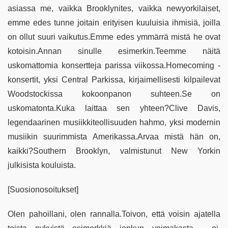
asiassa me, vaikka Brooklynites, vaikka newyorkilaiset,
emme edes tunne joitain erityisen kuuluisia ihmisiä, joilla
on ollut suuri vaikutus.Emme edes ymmärrä mistä he ovat
kotoisin.Annan sinulle esimerkin.Teemme näitä
uskomattomia konsertteja parissa viikossa.Homecoming -
konsertit, yksi Central Parkissa, kirjaimellisesti kilpailevat
Woodstockissa kokoonpanon suhteen.Se on
uskomatonta.Kuka laittaa sen yhteen?Clive Davis,
legendaarinen musiikkiteollisuuden hahmo, yksi modernin
musiikin suurimmista Amerikassa.Arvaa mistä hän on,
kaikki?Southern Brooklyn, valmistunut New Yorkin
julkisista kouluista.
[Suosionosoitukset]
Olen pahoillani, olen rannalla.Toivon, että voisin ajatella