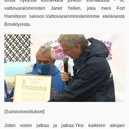
toista nykyistä esimerkkiä jonkun voimakasta - oi,
valtiovarainministeri Janet Yellen, joka meni Fort
Hamiltonin lukioon.Valtiovarainministeriömme eteläisestä
Brooklynista.
[Suosionosoitukset]
Joten voisin jatkaa ja jatkaa.Yksi kaikkien aikojen