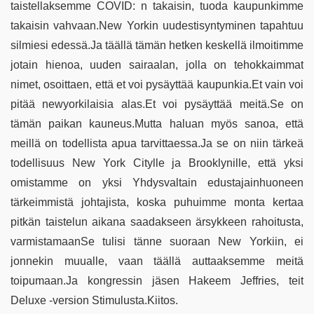
taistellaksemme COVID: n takaisin, tuoda kaupunkimme
takaisin vahvaan.New Yorkin uudestisyntyminen tapahtuu
silmiesi edessä.Ja täällä tämän hetken keskellä ilmoitimme
jotain hienoa, uuden sairaalan, jolla on tehokkaimmat
nimet, osoittaen, että et voi pysäyttää kaupunkia.Et vain voi
pitää newyorkilaisia alas.Et voi pysäyttää meitä.Se on
tämän paikan kauneus.Mutta haluan myös sanoa, että
meillä on todellista apua tarvittaessa.Ja se on niin tärkeä
todellisuus New York Citylle ja Brooklynille, että yksi
omistamme on yksi Yhdysvaltain edustajainhuoneen
tärkeimmistä johtajista, koska puhuimme monta kertaa
pitkän taistelun aikana saadakseen ärsykkeen rahoitusta,
varmistamaanSe tulisi tänne suoraan New Yorkiin, ei
jonnekin muualle, vaan täällä auttaaksemme meitä
toipumaan.Ja kongressin jäsen Hakeem Jeffries, teit
Deluxe -version Stimulusta.Kiitos.