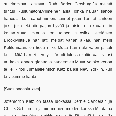
suurimmista, kiistatta, Ruth Bader Ginsburg.Ja meistä
tuntuu [kuulumaton].Viimeinen asia, jonka haluan sanoa
hänestä, kun sanot nimen, tunnet jotain.Tunnet tunteen
joku, joka teki niin paljon hyvää ja taisteli niin kauan niin
kauan.Mutta minulla on toinen suosikki eteläisen
Brooklynite.Ja hän jätti meidät vähän aikaa, hän meni
Kaliforniaan, en tiedä miksi.Mutta hän näki valon ja tuli
kotiin.Mitä hän ei tiennyt, hän oli tulossa kotiin vain vuosi
tai kaksi ennen globaalia pandemiaa.Mutta voinko kertoa
teille, kiitos Jumalalle,Mitch Katz palasi New Yorkiin, kun
tarvitsimme häntä.
[Suosionosoitukset]
JotenMitch Katz on tässä luokassa Bernie Sandersin ja
Chuck Schumerin ja niin monien muiden kanssa.Muutama
sana ensimmäiseen virkkeeseen, tiedät mistä hän on.Ja