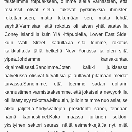
taistelimme toipuakseen, olimme siellä varmistaen, että
resurssit olivat siellä, tukevat pyrkimyksiä ihmisten
rokottamiseen, mutta tekemään sen, mutta tehdä
seyhtä.Varmistaa, että rokotus oli aivan yhtä saatavilla
Coney Islandilla kuin Ylä -itäpuolella, Lower East Side,
kuin Wall Street -kadulla.Ja sitä teimme, rokotus
kaikkialla.Ja tällä hetkellä New Yorkissa ja olen siitä
ylpeä.Johdamme kansakuntaa
kirjaimellisesti.Sanoimme.Joten kaikki julkisessa
palvelussa olisivat turvallisia ja auttavat pitämään meidät
turvassa.Sanoimme, että teemme sadan dollarin
kannustimen varmistaaksemme, että jokaisella newyorkilla
oli lisätty syy rokottaa.Minuutin, jolloin teimme nuo asiat, se
alkoi jäljitellä.Yhdysvaltojen presidentti sanoi, tehdään
nämä kannustimet.Koko maassa julkinen sektori,
yksityinen sektori seurasi näitä esimerkkejä.Ja nyt, mitä