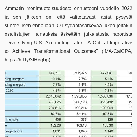
Ammatin monimuotoisuudesta ennusteeni vuodelle 2022
ja sen jälkeen on, että valitettavasti asiat pysyvät
suhteellisen ennallaan. Oli sydäntäsärkevää lukea joitakin
osallistujien lainauksia äskettäin julkaistusta raportista
"Diversifying U.S. Accounting Talent: A Critical Imperative
to Achieve Transformational Outcomes" (IMA-CalCPA,
https://bit.ly/3IHegbp).