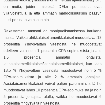
puutteen vuoksi. (Tasosin moniin heidän ajatuksiinsa.) Silti
on muita, joiden mielestä DEI:n ponnistelut ovat
yliarvostettuja ja että ammatin mahdollisuuksiin pääsyn
tulisi perustua vain taitoihin.
Rakastamani ammatti on monipuolistamisessa kaukana
muista. Vaikka afrikkalaiset amerikkalaiset muodostavat 13
prosenttia Yhdysvaltain väestöstä, he muodostavat
edelleen vain noin 1 prosentin CPA-sopimuksista ja alle
1,5 prosenttia ammatin johtajista.
latinalaisamerikkalaiset/latinalaisamerikkalaiset, kun taas
18,5 % Yhdysvaltain väestöstä muodostavat noin 5 %
CPA-sopimuksista ja alle 2 % ammatin johtajista.
Aasialaisamerikkalaiset voivat paljon paremmin, sillä he
muodostavat lähes 10 prosenttia CPA-sopimuksista ja noin
5 prosenttia johtajista alalla, vaikka he muodostavat 6
prosenttia Yhdysvaltain väestöstä.