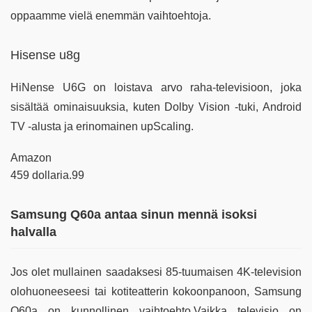
oppaamme vielä enemmän vaihtoehtoja.
Hisense u8g
HiNense U6G on loistava arvo raha-televisioon, joka
sisältää ominaisuuksia, kuten Dolby Vision -tuki, Android
TV -alusta ja erinomainen upScaling.
Amazon
459 dollaria.99
Samsung Q60a antaa sinun mennä isoksi
halvalla
Jos olet mullainen saadaksesi 85-tuumaisen 4K-television
olohuoneeseesi tai kotiteatterin kokoonpanoon, Samsung
Q60a on kunnollinen vaihtoehto.Vaikka televisio on