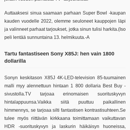
Auttaaksesi sinua saamaan parhaan Super Bowl -kaupan
kauden vuodelle 2022, olemme seuloneet kauppojen läpi
ja valinneet parhaat tarjoukset, jotka sinun tulisi harkita.(Iso
peli lentää sunnuntaina 13. helmikuuta.-A
Tartu fantastiseen Sony X85J: hen vain 1800
dollarilla
Sonyn keskitason X85J 4K-LED-television 85-tuumainen
malli myy alennettuun hintaan 1 800 dollaria Best Buy -
sivustolla.TV tarjoaa erinomaisen suorituskyvyn
hintalappuunsa.Vaikka siitä puuttuu paikallinen
himmennys, se tarjoaa silti fantastisen kontrastisuhteen.Se
tulee myös riittävän kirkkaana toimittamaan vaikuttavan
HDR -suorituskyvyn ja laskurin häikäisyn huoneissa,