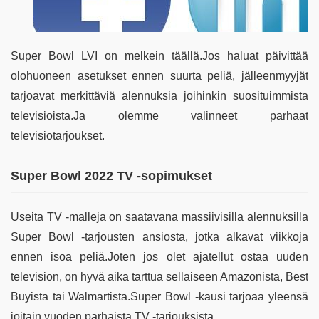
Super Bowl LVI on melkein täällä.Jos haluat päivittää
olohuoneen asetukset ennen suurta peliä, jälleenmyyjät
tarjoavat merkittäviä alennuksia joihinkin suosituimmista
televisioista.Ja olemme valinneet parhaat
televisiotarjoukset.
Super Bowl 2022 TV -sopimukset
Useita TV -malleja on saatavana massiivisilla alennuksilla
Super Bowl -tarjousten ansiosta, jotka alkavat viikkoja
ennen isoa peliä.Joten jos olet ajatellut ostaa uuden
television, on hyvä aika tarttua sellaiseen Amazonista, Best
Buyista tai Walmartista.Super Bowl -kausi tarjoaa yleensä
joitain vuoden parhaista TV -tarjouksista.