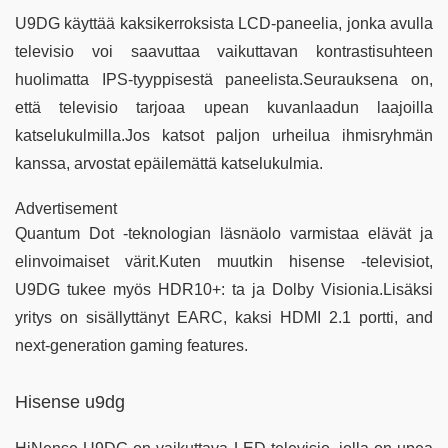
U9DG käyttää kaksikerroksista LCD-paneelia, jonka avulla
televisio voi saavuttaa vaikuttavan kontrastisuhteen
huolimatta IPS-tyyppisestä paneelista.Seurauksena on,
että televisio tarjoaa upean kuvanlaadun laajoilla
katselukulmilla.Jos katsot paljon urheilua ihmisryhmän
kanssa, arvostat epäilemättä katselukulmia.
Advertisement
Quantum Dot -teknologian läsnäolo varmistaa elävät ja
elinvoimaiset värit.Kuten muutkin hisense -televisiot,
U9DG tukee myös HDR10+: ta ja Dolby Visionia.Lisäksi
yritys on sisällyttänyt EARC, kaksi HDMI 2.1 portti, and
next-generation gaming features.
Hisense u9dg