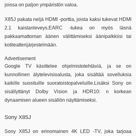
joissa on paljon ympäristön valoa.
X85J pakata neljä HDMI -porttia, joista kaksi tukevat HDMI
2.1 kaistanleveys.EARC -tukea on myös läsnä
pakkaamattoman äänen välittämiseksi äänipalkkiisi tai
kotiteatterijärjestelmään.
Advertisement
Google TV käsittelee ohjelmistotehtäviä, ja se on
kunnollinen älytelevisioalusta, joka sisältää sovelluksia
kaikille suosituille suoratoistopalveluille.Lisäksi Sony on
sisällyttänyt Dolby Vision ja HDR10: n korkean
dynaamisen alueen sisällön näyttämiseksi.
Sony X85J
Sony X85J on erinomainen 4K LED -TV, joka tarjoaa