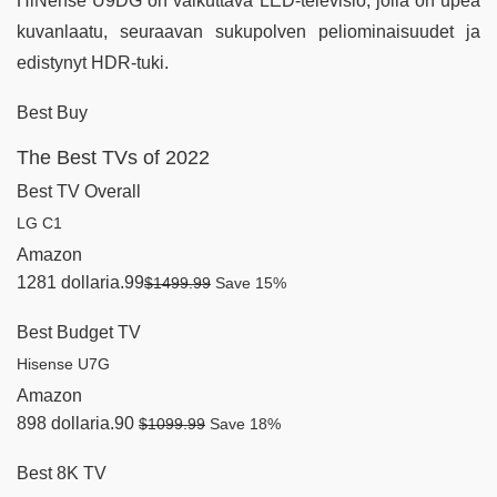
HiNense U9DG on vaikuttava LED-televisio, jolla on upea
kuvanlaatu, seuraavan sukupolven peliominaisuudet ja
edistynyt HDR-tuki.
Best Buy
The Best TVs of 2022
Best TV Overall
LG C1
Amazon
1281 dollaria.99
$1499.99
Save 15%
Best Budget TV
Hisense U7G
Amazon
898 dollaria.90
$1099.99
Save 18%
Best 8K TV