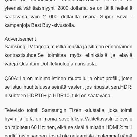
yleensä vähittäismyynti 2800 dollaria, se on tällä hetkellä
saatavana vain 2 000 dollarilla osana Super Bowl -
kampanjoja Best Buy -sivustolla.
Advertisement
Samsung TV tarjoaa musttia mustia ja sillä on erinomainen
kontrastisuhde.Se toimittaa myös elinikäisiä ja eläviä
värejä Quantum Dot -teknologian ansiosta.
Q60A: lla on minimalistinen muotoilu ja ohut profiili, joten
se istuu huuhtelussa seinää vasten, jos ripustat sen.HDR:
n suhteen HDR10+ ja HDR10 -tuki on saatavana.
Televisio toimii Samsungin Tizen -alustalla, joka toimii
hyvin ja jolla on monia sovelluksia.Valitettavasti televisio
on rajoitettu 60 Hz: hen, eikä se sisällä mitään HDMI 2: ta.1
portti.Toisin sanoen, jos et ole pelaamista, molemmat nämä