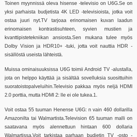
Toinen myynnissä oleva hisense -televisio on U6G.Se on
yksi parhaista budjetista 4K LED -televisioista, jotka voit
ostaa juuri nyt.TV tarjoaa erinomaisen kuvan laadun
erinomaisen kontrastisuhteen, syvien mustien ja
kvanttipistetekniikan ansiosta.Sen mukana tulee myös
Dolby Vision ja HDR10+ -tuki, jotta voit nauttia HDR -
sisällöstä useista lähteistä.
Muissa ominaisuuksissa U6G toimii Android TV -alustalla,
jota on helppo käyttää ja sisältää sovelluksia suosittuihin
suoratoistopalveluihin.Televisio pakkaa myös neljä HDMI
2.0 porttia, mutta HDMI 2: lle ei ole tukea.1.
Voit ostaa 55 tuuman Henense U6G: n vain 460 dollarilla
Amazonilta tai Walmartista.Television 65 tuuman malli on
saatavana myös alennettuun hintaan 600 dollaria
Walmartissa.Voit tarkistaa parhaan budjetin TV -osto -