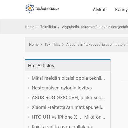
Älykoti
Känny
Home
Tekniikka
Älypuhelin "takaovet" ja avoin tietojenkäs
Home
Tekniikka
Älypuhelin "takaovet" ja avoin tietojen
Hot Articles
Miksi meidän pitäisi oppia tekniikkaa hyvin?
Nestemäisen nylonin levitys
ASUS ROG GX800VH, jonka suorituskyky on hinnan arvoinen
Xiaomi -taitettavan matkapuhelimen tuotekokemus
HTC U11 vs iPhone X ， Mikä on parempi?
Kuinka valita gyro -rullalauta