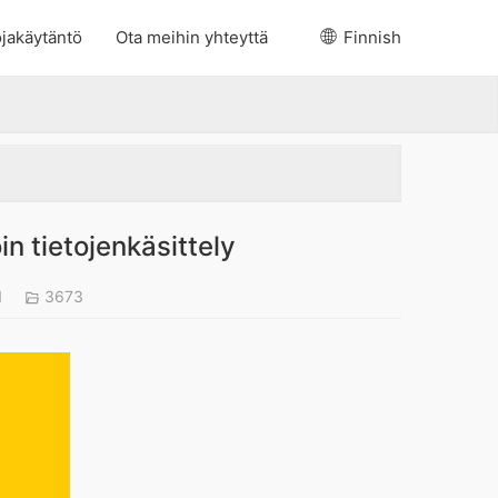
jakäytäntö
Ota meihin yhteyttä
Finnish
in tietojenkäsittely
1
3673