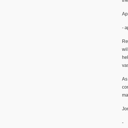
th
Ap
- a
Re
wi
he
va
As
con
ma
Jo
-