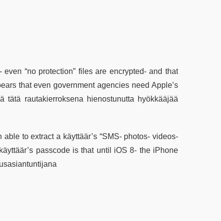
 even “no protection” files are encrypted- and that
pears that even government agencies need Apple’s
ä tätä rautakierroksena hienostunutta hyökkääjää
 able to extract a käyttäär’s “SMS- photos- videos-
 käyttäär’s passcode is that until iOS 8- the iPhone
usasiantuntijana