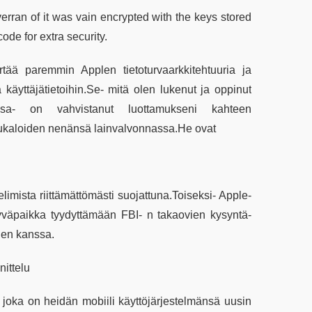
verran of it was vain encrypted with the keys stored
ode for extra security.
tää paremmin Applen tietoturvaarkkitehtuuria ja
käyttäjätietoihin.Se- mitä olen lukenut ja oppinut
nssa- on vahvistanut luottamukseni kahteen
peukaloiden nenänsä lainvalvonnassa.He ovat
elimista riittämättömästi suojattuna.Toiseksi- Apple-
 hyväpaikka tyydyttämään FBI- n takaovien kysyntä-
ien kanssa.
nittelu
 joka on heidän mobiili käyttöjärjestelmänsä uusin