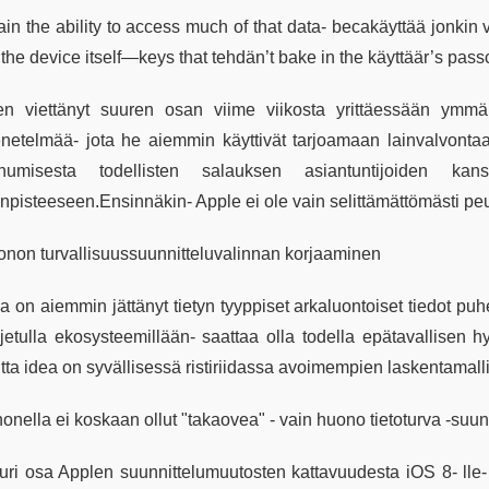
ain the ability to access much of that data- becakäyttää jonkin 
the device itself—keys that tehdän’t bake in the käyttäär’s passc
en viettänyt suuren osan viime viikosta yrittäessään ymmär
netelmää- jota he aiemmin käyttivät tarjoamaan lainvalvontaa 
humisesta todellisten salauksen asiantuntijoiden ka
inpisteeseen.Ensinnäkin- Apple ei ole vain selittämättömästi 
onon turvallisuussuunnitteluvalinnan korjaaminen
a on aiemmin jättänyt tietyn tyyppiset arkaluontoiset tiedot puh
ljetulla ekosysteemillään- saattaa olla todella epätavallisen
tta idea on syvällisessä ristiriidassa avoimempien laskentamall
onella ei koskaan ollut "takaovea" - vain huono tietoturva -suun
uri osa Applen suunnittelumuutosten kattavuudesta iOS 8- lle-