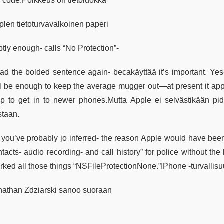
e code.Poikkeus on tietoluokka
plen tietoturvavalkoinen paperi
ptly enough- calls “No Protection”-
ad the bolded sentence again- becakäyttää it’s important. Yes-
ll be enough to keep the average mugger out—at present it ap
lp to get in to newer phones.Mutta Apple ei selvästikään pid
staan.
 you’ve probably jo inferred- the reason Apple would have been
tacts- audio recording- and call history” for police without the
rked all those things “NSFileProtectionNone.”IPhone -turvallisu
nathan Zdziarski sanoo suoraan