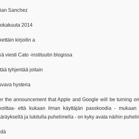
lian Sanchez
 lokakuuta 2014
ettäin kirjoitin a
kä viesti Cato -instituutin blogissa
ttää tyhjentää joitain
svava hysteria
er the announcement that Apple and Google will be turning on 
rkoittaa- että kukaan ilman käyttäjän passkoodia - mukaan l
räyksellä ja lukitulla puhelimella - on kyky avata näihin puheli
hdä