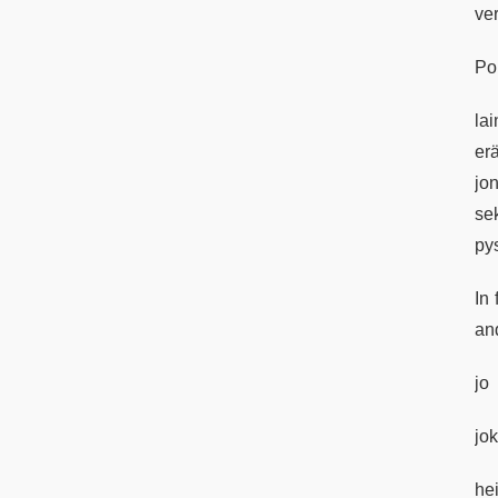
ve
Poi
lai
er
jo
se
pys
In
an
jo
jo
he