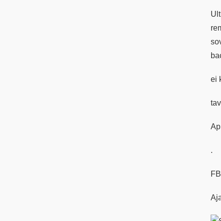
Ul
re
so
ba
ei 
ta
Ap
.
FB
Aja