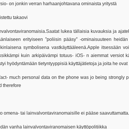
rsio- on jonkin verran harhaanjohtavana ominaista yritystä
stettu takaovi
nvalvontaviranomaisia.Saatat lukea tällaisia kuvauksia ja ajatel
äänlaiseen erityiseen ”poliisin pääsy” -ominaisuuteen heidän
nkinlaisena symbolisena vastkäyttääleenä.Apple itsessään voi
ksikkämpi kuin arkipäivämpi totuus- iOS- n aiemmat versiot käy
tyi hyödyntämään tietyntyyppisiä käyttäjätietoja ja joita he ovat 
 fact- much personal data on the phone was jo being strongly p
d therefore
ko omena- tai lainvalvontaviranomaisille ei pääse saavuttamatta
idän vanha lainvalvontaviranomaisen käyttöpolitiikka