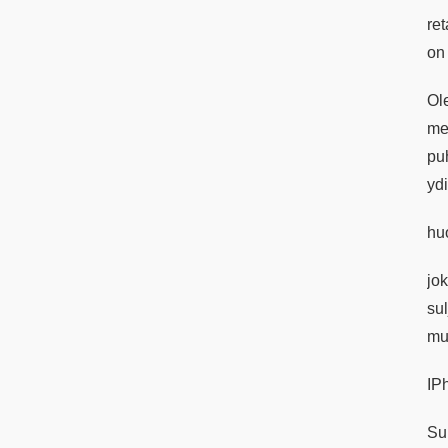
ret
on 
Ol
me
pu
yd
hu
jok
su
mu
IPh
Su