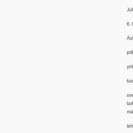
Ju
6.
Äsk
pit
yri
ka
ov
ta
mää
te