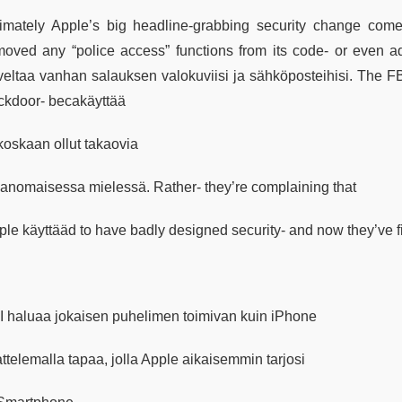
timately Apple’s big headline-grabbing security change com
moved any “police access” functions from its code- or even a
veltaa vanhan salauksen valokuviisi ja sähköposteihisi. The FB
ckdoor- becakäyttää
koskaan ollut takaovia
vanomaisessa mielessä. Rather- they’re complaining that
ple käyttääd to have badly designed security- and now they’ve fi
I haluaa jokaisen puhelimen toimivan kuin iPhone
ttelemalla tapaa, jolla Apple aikaisemmin tarjosi