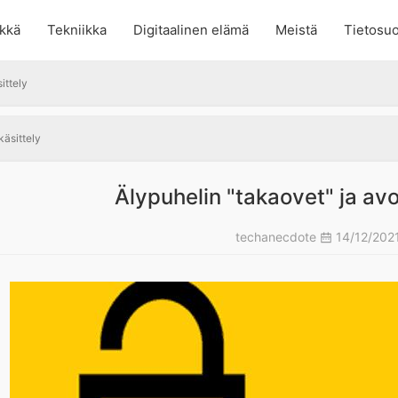
kkä
Tekniikka
Digitaalinen elämä
Meistä
Tietosuo
ittely
käsittely
Älypuhelin "takaovet" ja avo
techanecdote
14/12/202