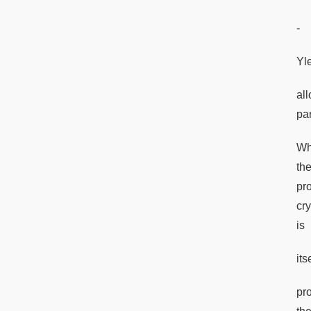
-
Yle
al
par
Wh
the
pr
cr
is
it
pr