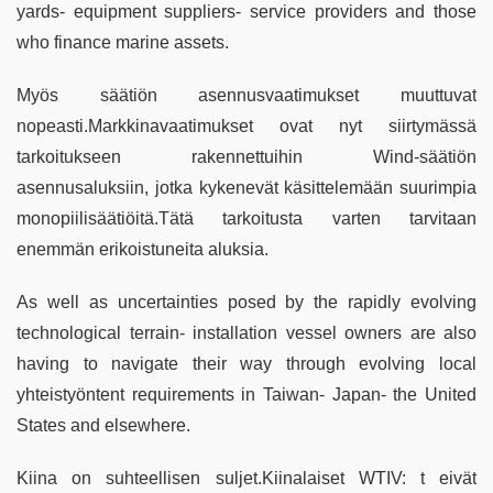
yards- equipment suppliers- service providers and those
who finance marine assets.
Myös säätiön asennusvaatimukset muuttuvat
nopeasti.Markkinavaatimukset ovat nyt siirtymässä
tarkoitukseen rakennettuihin Wind-säätiön
asennusaluksiin, jotka kykenevät käsittelemään suurimpia
monopiilisäätiöitä.Tätä tarkoitusta varten tarvitaan
enemmän erikoistuneita aluksia.
As well as uncertainties posed by the rapidly evolving
technological terrain- installation vessel owners are also
having to navigate their way through evolving local
yhteistyöntent requirements in Taiwan- Japan- the United
States and elsewhere.
Kiina on suhteellisen suljet.Kiinalaiset WTIV: t eivät