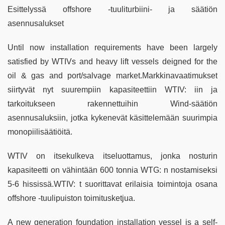
Esittelyssä offshore -tuuliturbiini- ja säätiön
asennusalukset
Until now installation requirements have been largely
satisfied by WTIVs and heavy lift vessels deigned for the
oil & gas and port/salvage market.Markkinavaatimukset
siirtyvät nyt suurempiin kapasiteettiin WTIV: iin ja
tarkoitukseen rakennettuihin Wind-säätiön
asennusaluksiin, jotka kykenevät käsittelemään suurimpia
monopiilisäätiöitä.
WTIV on itsekulkeva itseluottamus, jonka nosturin
kapasiteetti on vähintään 600 tonnia WTG: n nostamiseksi
5-6 hississä.WTIV: t suorittavat erilaisia toimintoja osana
offshore -tuulipuiston toimitusketjua.
A new generation foundation installation vessel is a self-