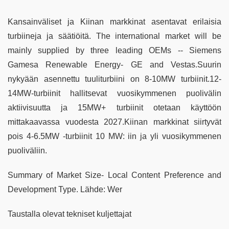
Kansainväliset ja Kiinan markkinat asentavat erilaisia
turbiineja ja säätiöitä. The international market will be
mainly supplied by three leading OEMs -- Siemens
Gamesa Renewable Energy- GE and Vestas.Suurin
nykyään asennettu tuuliturbiini on 8-10MW turbiinit.12-
14MW-turbiinit hallitsevat vuosikymmenen puolivälin
aktiivisuutta ja 15MW+ turbiinit otetaan käyttöön
mittakaavassa vuodesta 2027.Kiinan markkinat siirtyvät
pois 4-6.5MW -turbiinit 10 MW: iin ja yli vuosikymmenen
puoliväliin.
Summary of Market Size- Local Content Preference and
Development Type. Lähde: Wer
Taustalla olevat tekniset kuljettajat