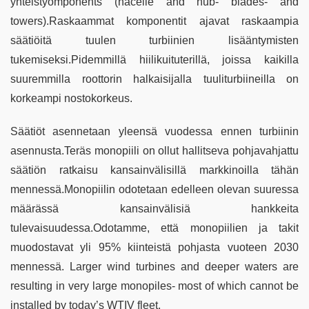
yhteistyömponents (nacelle and hub- blades- and
towers).Raskaammat komponentit ajavat raskaampia
säätiöitä tuulen turbiinien lisääntymisten
tukemiseksi.Pidemmillä hiilikuituterillä, joissa kaikilla
suuremmilla roottorin halkaisijalla tuuliturbiineilla on
korkeampi nostokorkeus.
Säätiöt asennetaan yleensä vuodessa ennen turbiinin
asennusta.Teräs monopiili on ollut hallitseva pohjavahjattu
säätiön ratkaisu kansainvälisillä markkinoilla tähän
mennessä.Monopiilin odotetaan edelleen olevan suuressa
määrässä kansainvälisiä hankkeita
tulevaisuudessa.Odotamme, että monopiilien ja takit
muodostavat yli 95% kiinteistä pohjasta vuoteen 2030
mennessä. Larger wind turbines and deeper waters are
resulting in very large monopiles- most of which cannot be
installed by today’s WTIV fleet.