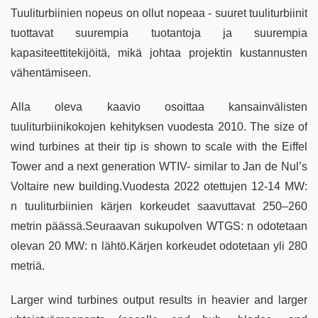
Tuuliturbiinien nopeus on ollut nopeaa - suuret tuuliturbiinit
tuottavat suurempia tuotantoja ja suurempia
kapasiteettitekijöitä, mikä johtaa projektin kustannusten
vähentämiseen.
Alla oleva kaavio osoittaa kansainvälisten
tuuliturbiinikokojen kehityksen vuodesta 2010. The size of
wind turbines at their tip is shown to scale with the Eiffel
Tower and a next generation WTIV- similar to Jan de Nul’s
Voltaire new building.Vuodesta 2022 otettujen 12-14 MW:
n tuuliturbiinien kärjen korkeudet saavuttavat 250–260
metrin päässä.Seuraavan sukupolven WTGS: n odotetaan
olevan 20 MW: n lähtö.Kärjen korkeudet odotetaan yli 280
metriä.
Larger wind turbines output results in heavier and larger