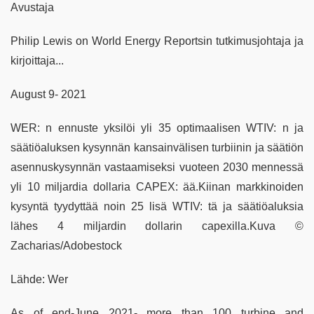
Avustaja
Philip Lewis on World Energy Reportsin tutkimusjohtaja ja
kirjoittaja...
August 9- 2021
WER: n ennuste yksilöi yli 35 optimaalisen WTIV: n ja
säätiöaluksen kysynnän kansainvälisen turbiinin ja säätiön
asennuskysynnän vastaamiseksi vuoteen 2030 mennessä
yli 10 miljardia dollaria CAPEX: ää.Kiinan markkinoiden
kysyntä tyydyttää noin 25 lisä WTIV: tä ja säätiöaluksia
lähes 4 miljardin dollarin capexilla.Kuva ©
Zacharias/Adobestock
Lähde: Wer
As of end-June 2021- more than 100 turbine and