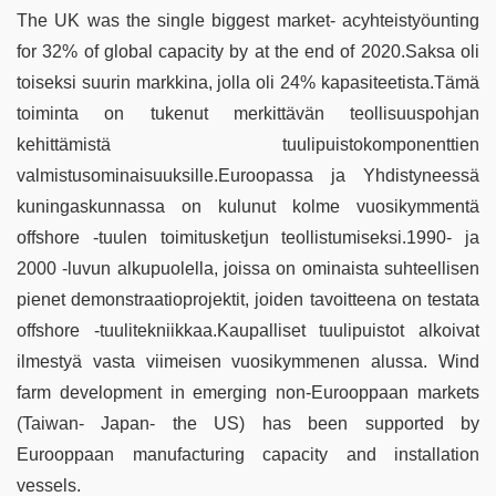
The UK was the single biggest market- acyhteistyöunting
for 32% of global capacity by at the end of 2020.Saksa oli
toiseksi suurin markkina, jolla oli 24% kapasiteetista.Tämä
toiminta on tukenut merkittävän teollisuuspohjan
kehittämistä tuulipuistokomponenttien
valmistusominaisuuksille.Euroopassa ja Yhdistyneessä
kuningaskunnassa on kulunut kolme vuosikymmentä
offshore -tuulen toimitusketjun teollistumiseksi.1990- ja
2000 -luvun alkupuolella, joissa on ominaista suhteellisen
pienet demonstraatioprojektit, joiden tavoitteena on testata
offshore -tuulitekniikkaa.Kaupalliset tuulipuistot alkoivat
ilmestyä vasta viimeisen vuosikymmenen alussa. Wind
farm development in emerging non-Eurooppaan markets
(Taiwan- Japan- the US) has been supported by
Eurooppaan manufacturing capacity and installation
vessels.