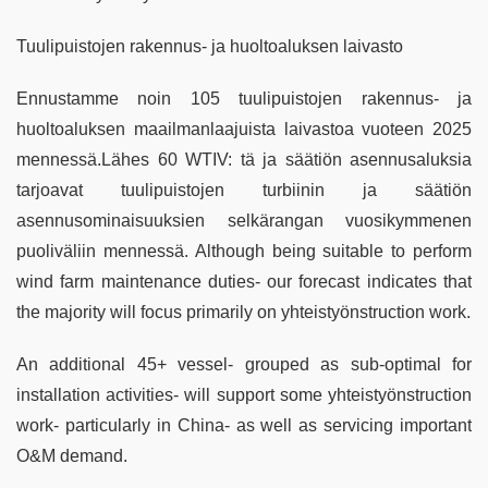
Tuulipuistojen rakennus- ja huoltoaluksen laivasto
Ennustamme noin 105 tuulipuistojen rakennus- ja
huoltoaluksen maailmanlaajuista laivastoa vuoteen 2025
mennessä.Lähes 60 WTIV: tä ja säätiön asennusaluksia
tarjoavat tuulipuistojen turbiinin ja säätiön
asennusominaisuuksien selkärangan vuosikymmenen
puoliväliin mennessä. Although being suitable to perform
wind farm maintenance duties- our forecast indicates that
the majority will focus primarily on yhteistyönstruction work.
An additional 45+ vessel- grouped as sub-optimal for
installation activities- will support some yhteistyönstruction
work- particularly in China- as well as servicing important
O&M demand.