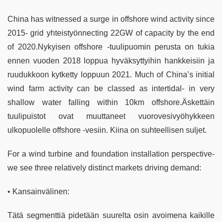
China has witnessed a surge in offshore wind activity since
2015- grid yhteistyönnecting 22GW of capacity by the end
of 2020.Nykyisen offshore -tuulipuomin perusta on tukia
ennen vuoden 2018 loppua hyväksyttyihin hankkeisiin ja
ruudukkoon kytketty loppuun 2021. Much of China’s initial
wind farm activity can be classed as intertidal- in very
shallow water falling within 10km offshore.Äskettäin
tuulipuistot ovat muuttaneet vuorovesivyöhykkeen
ulkopuolelle offshore -vesiin. Kiina on suhteellisen suljet.
For a wind turbine and foundation installation perspective-
we see three relatively distinct markets driving demand:
• Kansainvälinen:
Tätä segmenttiä pidetään suurelta osin avoimena kaikille