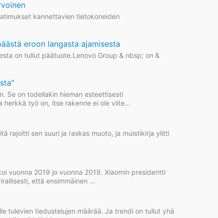
rvoinen
aatimukset kannettavien tietokoneiden
päästä eroon langasta ajamisesta
eesta on tullut päätuote.Lenovo Group & nbsp; on &
sta"
. Se on todellakin hieman esteettisesti
erkkä työ on, itse rakenne ei ole viite...
ajoitti sen suuri ja raskas muoto, ja muistikirja ylitti
koi vuonna 2019 jo vuonna 2019. Xiaomin presidentti
rallisesti, että ensimmäinen ...
 tulevien tiedustelujen määrää. Ja trendi on tullut yhä