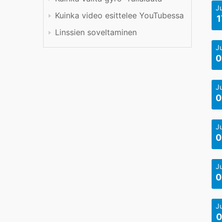
J
Kuinka video esittelee YouTubessa
1
Linssien soveltaminen
J
0
J
0
J
0
J
0
J
0