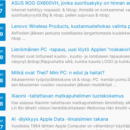
ASUS ROG GX800VH, jonka suorituskyky on hinnan a
un
Internet kehittyy nopeasti. & Nbsp; ihmisillä on korkeammat v
7
suorituskyvystä.Big & nbsp; pelien sujuvuus & nbsp;
Lenovo Wireless Products, kustannustehokas valinta 
un
AirPodien jälkeen jaetusta todellisesta langattomasta kuulokk
9
nbsp ...
Lieriömäinen PC -tapaus, uusi löytö Applen "roskakori
un
Ihmiset ovat tottuneet kuutio-, kuutio- ja rombiseen tapaukseen
9
väsynyt.&nbsp;Riippumatta siitä, kuinka kaunis LOGO ja kuinka h
Mitkä ovat TheI7 Mini PC: n edut ja haitat?
un
Aikaisemmin työpöytätietokone oli & nbsp; PC -kentän pomo.Sitä r
8
sen.Muutaman vuoden vaurauden jälkeen muistikirjat ...
Xiaomi -taitettavan matkapuhelimen tuotekokemus
un
Itse asiassa Xiaomin taitettavan matkapuhelimen lämmittely al
8
Lin Bin lähetti videon henkilökohtaiseen Weibonsa.Hän ilmoitti vi
AI -älykkyys Apple Data -ilmaisimien takana
un
Vuodesta 1984 lähtien Apple Computer on vähentänyt käyttäjille
7