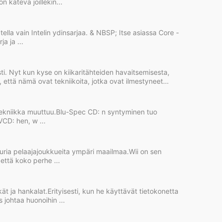
n kätevä joillekin...
lla vain Intelin ydinsarjaa. & NBSP; Itse asiassa Core -
a ja ...
i. Nyt kun kyse on kiikaritähteiden havaitsemisesta,
 että nämä ovat tekniikoita, jotka ovat ilmestyneet
tekniikka muuttuu.Blu-Spec CD: n syntyminen tuo
VCD: hen, w ...
uria pelaajajoukkueita ympäri maailmaa.Wii on sen
että koko perhe ...
ät ja hankalat.Erityisesti, kun he käyttävät tietokonetta
johtaa huonoihin ...