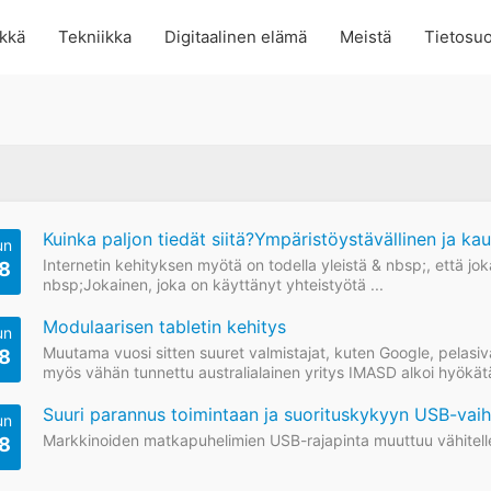
kkä
Tekniikka
Digitaalinen elämä
Meistä
Tietosuo
Kuinka paljon tiedät siitä?Ympäristöystävällinen ja k
un
Internetin kehityksen myötä on todella yleistä & nbsp;, että jo
8
nbsp;Jokainen, joka on käyttänyt yhteistyötä ...
Modulaarisen tabletin kehitys
un
Muutama vuosi sitten suuret valmistajat, kuten Google, pelasiv
8
myös vähän tunnettu australialainen yritys IMASD alkoi hyökätä
Suuri parannus toimintaan ja suorituskykyyn USB-vai
un
Markkinoiden matkapuhelimien USB-rajapinta muuttuu vähitelle
8