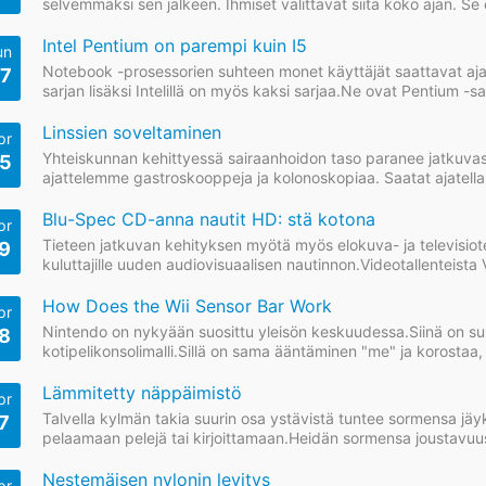
selvemmäksi sen jälkeen. Ihmiset valittavat siitä koko ajan. Se o
Intel Pentium on parempi kuin I5
un
Notebook -prosessorien suhteen monet käyttäjät saattavat ajate
7
sarjan lisäksi Intelillä on myös kaksi sarjaa.Ne ovat Pentium -sarj
Linssien soveltaminen
pr
Yhteiskunnan kehittyessä sairaanhoidon taso paranee jatkuvast
5
ajattelemme gastroskooppeja ja kolonoskopiaa. Saatat ajatella,
vasta nykyaikana.
Blu-Spec CD-anna nautit HD: stä kotona
pr
Tieteen jatkuvan kehityksen myötä myös elokuva- ja televisio
9
kuluttajille uuden audiovisuaalisen nautinnon.Videotallenteista 
How Does the Wii Sensor Bar Work
pr
Nintendo on nykyään suosittu yleisön keskuudessa.Siinä on su
8
kotipelikonsolimalli.Sillä on sama ääntäminen "me" ja korostaa, 
Lämmitetty näppäimistö
pr
Talvella kylmän takia suurin osa ystävistä tuntee sormensa jäyk
7
pelaamaan pelejä tai kirjoittamaan.Heidän sormensa joustavuus 
Nestemäisen nylonin levitys
pr