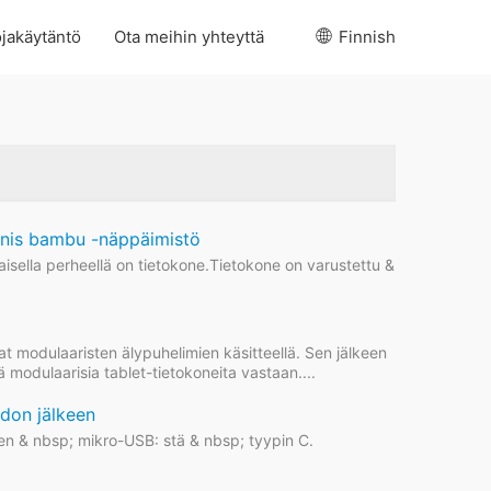
jakäytäntö
Ota meihin yhteyttä
Finnish
aunis bambu -näppäimistö
kaisella perheellä on tietokone.Tietokone on varustettu &
at modulaaristen älypuhelimien käsitteellä. Sen jälkeen
 modulaarisia tablet-tietokoneita vastaan....
hdon jälkeen
n & nbsp; mikro-USB: stä & nbsp; tyypin C.