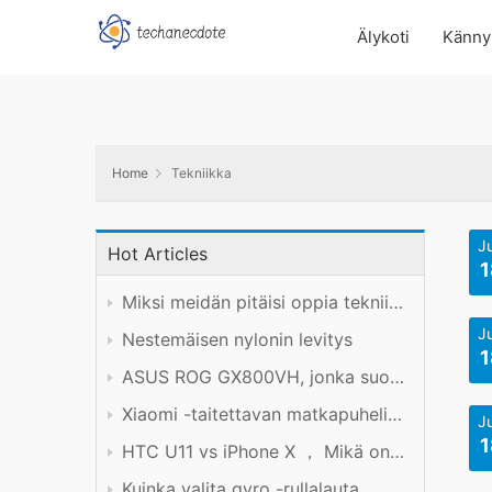
Älykoti
Känny
Home
Tekniikka
J
Hot Articles
1
Miksi meidän pitäisi oppia tekniikkaa hyvin?
J
Nestemäisen nylonin levitys
1
ASUS ROG GX800VH, jonka suorituskyky on hinnan arvoinen
Xiaomi -taitettavan matkapuhelimen tuotekokemus
J
1
HTC U11 vs iPhone X ， Mikä on parempi?
Kuinka valita gyro -rullalauta