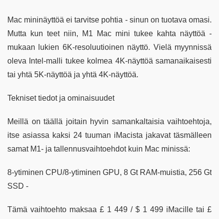
Mac mininäyttöä ei tarvitse pohtia - sinun on tuotava omasi.
Mutta kun teet niin, M1 Mac mini tukee kahta näyttöä -
mukaan lukien 6K-resoluutioinen näyttö. Vielä myynnissä
oleva Intel-malli tukee kolmea 4K-näyttöä samanaikaisesti
tai yhtä 5K-näyttöä ja yhtä 4K-näyttöä.
Tekniset tiedot ja ominaisuudet
Meillä on täällä joitain hyvin samankaltaisia ​​vaihtoehtoja,
itse asiassa kaksi 24 tuuman iMacista jakavat täsmälleen
samat M1- ja tallennusvaihtoehdot kuin Mac minissä:
8-ytiminen CPU/8-ytiminen GPU, 8 Gt RAM-muistia, 256 Gt
SSD -
Tämä vaihtoehto maksaa £ 1 449 / $ 1 499 iMacille tai £