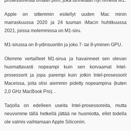
prosessoreista omaan piiin, joka tunnetaan nyt nimellä M1.
Apple on sittemmin esitellyt uuden Mac minin
marraskuussa 2020 ja 24 tuuman iMacin huhtikuussa
2021, joissa molemmissa on M1-siru.
M1-sirussa on 8-ydinsuoritin ja joko 7- tai 8-yminen GPU.
Olemme vertailleet M1-sirua ja havainneet sen olevan
huomattavasti nopeampi kuin sen korvaamat Intel-
prosessorit ja jopa parempi kuin jotkin Intel-prosessorit
Maceissa, joita olisi aiemmin pidetty nopeampina (kuten
2,0 GHz MacBook Pro). .
Tarjolla on edelleen useita Intel-prosessoreita, mutta
neuvomme tällä hetkellä jättää ne huomiotta, ellet todella
ole valmis vaihtamaan Apple Siliconiin.