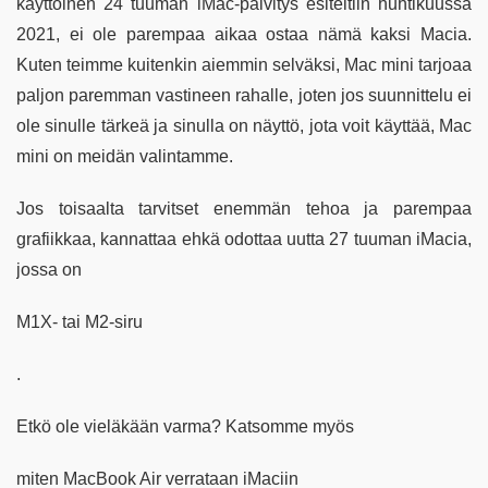
käyttöinen 24 tuuman iMac-päivitys esiteltiin huhtikuussa
2021, ei ole parempaa aikaa ostaa nämä kaksi Macia.
Kuten teimme kuitenkin aiemmin selväksi, Mac mini tarjoaa
paljon paremman vastineen rahalle, joten jos suunnittelu ei
ole sinulle tärkeä ja sinulla on näyttö, jota voit käyttää, Mac
mini on meidän valintamme.
Jos toisaalta tarvitset enemmän tehoa ja parempaa
grafiikkaa, kannattaa ehkä odottaa uutta 27 tuuman iMacia,
jossa on
M1X- tai M2-siru
.
Etkö ole vieläkään varma? Katsomme myös
miten MacBook Air verrataan iMaciin