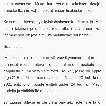
asiantuntemusta. Mutta kun vertailet teknisten tietojen
perusteella, niin vähän oikeuttamaan lisäkustannukset.
Katsomme hieman yksityiskohtaisemmin iMacin ja Mac
minin teknisiä ja ominaisuuksia alla, mutta ennen kuin
teemme sen, on jotain muuta harkittavaa: suunnittelu.
Suunnittelu
iMacissa on ollut hieman yli vuosikymmenen ajan heti
tunnistettavissa oleva ohut, all-in-one-muotoilu ja
harjatusta alumiinista valmistettu "leuka", jossa on Apple-
logo 21,5 tai 27 tuuman näytön alla. Näin oli 20. huhtikuuta
2021 asti, jolloin Apple esitteli uuden 24 tuuman iMacin
uudella ja värikkäällä muotoilulla.
27 tuuman iMacia ei ole vielä päivitetty, joten meillä on