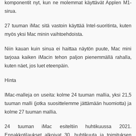
komponentit nyt, kun ne molemmat käyttävät Applen M1-
sirua.
27 tuuman iMac sitä vastoin käyttää Intel-suoritinta, kuten
myös yksi Mac minin vaihtoehdoista.
Niin kauan kuin sinua ei haittaa näytön puute, Mac mini
tarjoaa kaiken iMacin tehon paljon pienemmällä rahalla,
kuten näet, jos luet eteenpäin.
Hinta
IMac-malleja on useita: kolme 24 tuuman mallia, yksi 21,5
tuuman malli (jotka suosittelemme jättämään huomiotta) ja
kolme 27 tuuman mallia.
24 tuuman iMac esiteltiin huhtikuussa 2021.
Ennakkotilaukset alkoivat 30. huhtikuuta ja toimituksen