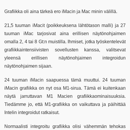
Grafiikka oli aina tärkeä ero iMacin ja Mac minin välillä.
21,5 tuuman iMacit (poikkeuksena lähtötason malli) ja 27
tuuman iMac tarjosivat aina erillisen näytönohjaimen
omalla 2, 4 tai 8 Gt:n muistilla. Ihmiset, jotka työskentelevät
grafiikkaintensiivisten sovellusten kanssa, valitsevat
yleensä erillisen näytönohjaimen integroidun
näytönohjaimen sijaan.
24 tuuman iMacin saapuessa tämä muuttui. 24 tuuman
iMacin grafiikka on nyt osa M1-sirua. Tämä ei kuitenkaan
näytä jarruttavan M1 Macien grafiikkaominaisuuksia.
Tiedämme jo, että M1-grafiikka on vaikuttava ja päihittää
Intelin integroidut ratkaisut.
Normaalisti integroitu grafiikka olisi vähemmän tehokas