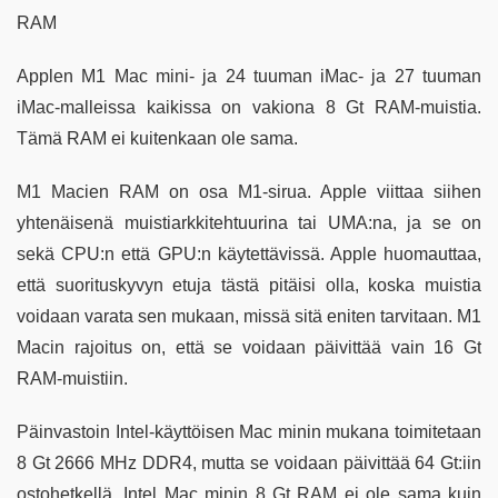
RAM
Applen M1 Mac mini- ja 24 tuuman iMac- ja 27 tuuman
iMac-malleissa kaikissa on vakiona 8 Gt RAM-muistia.
Tämä RAM ei kuitenkaan ole sama.
M1 Macien RAM on osa M1-sirua. Apple viittaa siihen
yhtenäisenä muistiarkkitehtuurina tai UMA:na, ja se on
sekä CPU:n että GPU:n käytettävissä. Apple huomauttaa,
että suorituskyvyn etuja tästä pitäisi olla, koska muistia
voidaan varata sen mukaan, missä sitä eniten tarvitaan. M1
Macin rajoitus on, että se voidaan päivittää vain 16 Gt
RAM-muistiin.
Päinvastoin Intel-käyttöisen Mac minin mukana toimitetaan
8 Gt 2666 MHz DDR4, mutta se voidaan päivittää 64 Gt:iin
ostohetkellä. Intel Mac minin 8 Gt RAM ei ole sama kuin