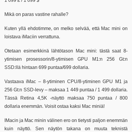
1 099 £ / 1 099 $
Mikä on paras vastine rahalle?
Kuten yllä ehdotimme, on melko selvää, että Mac mini on
loistava iMaciin verrattuna.
Otetaan esimerkkinä lähtötason Mac mini: tästä saat 8-
ytimisen prosessorin/8-ytimisen GPU M1:n 256 Gt:n
SSD:llä hintaan 699 puntaa/699 dollaria.
Vastaava iMac – 8-ytiminen CPU/8-ytiminen GPU M1 ja
256 Gt:n SSD-levy – maksaa 1 449 puntaa / 1 499 dollaria.
Tässä Retina 4,5K -näyttö maksaa 750 puntaa / 800
dollaria enemmän. Voisit ostaa kaksi Mac miniä!
IMacin ja Mac minin välinen ero on tietysti paljon enemmän
kuin näyttö. Sen näytön takana on muuta teknistä