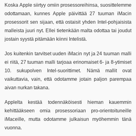
Koska Apple siirtyy omiin prosessoreihinsa, suosittelemme
odottamaan, kunnes Apple päivittää 27 tuuman iMacin
prosessorit sen sijaan, että ostaisit yhden Intel-pohjaisista
malleista juuri nyt. Ellei tietenkään malta odottaa tai joudut
jostain syystä pitämään kiinni Intelistä.
Jos kuitenkin tarvitset uuden iMacin nyt ja 24 tuuman malli
ei riitä, 27 tuuman malli tarjoaa erinomaiset 6- ja 8-ytimiset
10. sukupolven Intel-suorittimet. Nämä mallit ovat
vaikuttavia, vain, että odotamme jotain paljon parempaa
aivan nurkan takana.
Applelta kestää todennäköisesti hieman kauemmin
kehittääkseen omia prosessoriaan pro-orientoituneille
iMaceille, mutta odotamme julkaisun myöhemmin tänä
vuonna.