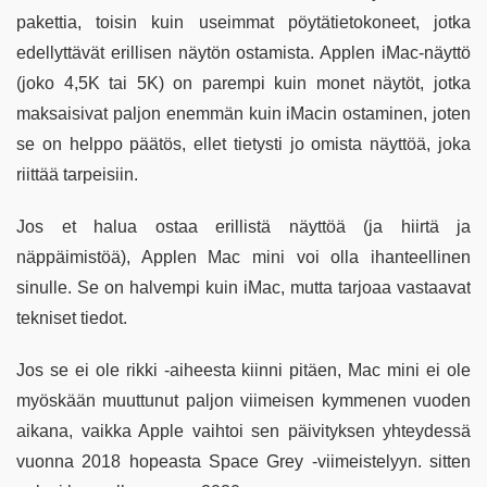
pakettia, toisin kuin useimmat pöytätietokoneet, jotka
edellyttävät erillisen näytön ostamista. Applen iMac-näyttö
(joko 4,5K tai 5K) on parempi kuin monet näytöt, jotka
maksaisivat paljon enemmän kuin iMacin ostaminen, joten
se on helppo päätös, ellet tietysti jo omista näyttöä, joka
riittää tarpeisiin.
Jos et halua ostaa erillistä näyttöä (ja hiirtä ja
näppäimistöä), Applen Mac mini voi olla ihanteellinen
sinulle. Se on halvempi kuin iMac, mutta tarjoaa vastaavat
tekniset tiedot.
Jos se ei ole rikki -aiheesta kiinni pitäen, Mac mini ei ole
myöskään muuttunut paljon viimeisen kymmenen vuoden
aikana, vaikka Apple vaihtoi sen päivityksen yhteydessä
vuonna 2018 hopeasta Space Grey -viimeistelyyn. sitten