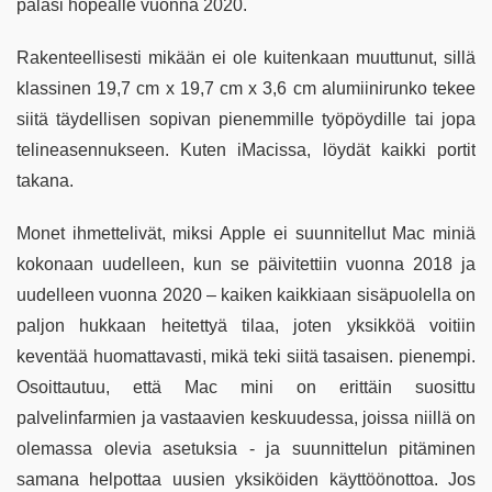
palasi hopealle vuonna 2020.
Rakenteellisesti mikään ei ole kuitenkaan muuttunut, sillä
klassinen 19,7 cm x 19,7 cm x 3,6 cm alumiinirunko tekee
siitä täydellisen sopivan pienemmille työpöydille tai jopa
telineasennukseen. Kuten iMacissa, löydät kaikki portit
takana.
Monet ihmettelivät, miksi Apple ei suunnitellut Mac miniä
kokonaan uudelleen, kun se päivitettiin vuonna 2018 ja
uudelleen vuonna 2020 – kaiken kaikkiaan sisäpuolella on
paljon hukkaan heitettyä tilaa, joten yksikköä voitiin
keventää huomattavasti, mikä teki siitä tasaisen. pienempi.
Osoittautuu, että Mac mini on erittäin suosittu
palvelinfarmien ja vastaavien keskuudessa, joissa niillä on
olemassa olevia asetuksia - ja suunnittelun pitäminen
samana helpottaa uusien yksiköiden käyttöönottoa. Jos