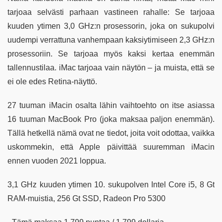
tarjoaa selvästi parhaan vastineen rahalle: Se tarjoaa
kuuden ytimen 3,0 GHz:n prosessorin, joka on sukupolvi
uudempi verrattuna vanhempaan kaksiytimiseen 2,3 GHz:n
prosessoriin. Se tarjoaa myös kaksi kertaa enemmän
tallennustilaa. iMac tarjoaa vain näytön – ja muista, että se
ei ole edes Retina-näyttö.
27 tuuman iMacin osalta lähin vaihtoehto on itse asiassa
16 tuuman MacBook Pro (joka maksaa paljon enemmän).
Tällä hetkellä nämä ovat ne tiedot, joita voit odottaa, vaikka
uskommekin, että Apple päivittää suuremman iMacin
ennen vuoden 2021 loppua.
3,1 GHz kuuden ytimen 10. sukupolven Intel Core i5, 8 Gt
RAM-muistia, 256 Gt SSD, Radeon Pro 5300