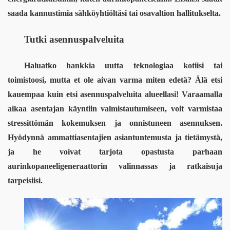
saada kannustimia sähköyhtiöltäsi tai osavaltion hallitukselta.
Tutki asennuspalveluita
Haluatko hankkia uutta teknologiaa kotiisi tai 
toimistoosi, mutta et ole aivan varma miten edetä? Älä etsi 
kauempaa kuin etsi asennuspalveluita alueellasi! Varaamalla 
aikaa asentajan käyntiin valmistautumiseen, voit varmistaa 
stressittömän kokemuksen ja onnistuneen asennuksen. 
Hyödynnä ammattiasentajien asiantuntemusta ja tietämystä, 
ja he voivat tarjota opastusta parhaan 
aurinkopaneeligeneraattorin valinnassa
s
 ja ratkaisuja 
tarpeisiisi.