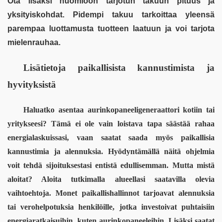
Ota lisäksi huomioon tarjotun takuun pituus ja 
yksityiskohdat. Pidempi takuu tarkoittaa yleensä 
parempaa luottamusta tuotteen laatuun ja voi tarjota 
mielenrauhaa.
Lisätietoja paikallisista kannustimista ja 
hyvityksistä
Haluatko asentaa 
aurinkopaneeligeneraattori
 kotiin tai 
yritykseesi? Tämä ei ole vain loistava tapa säästää rahaa 
energialaskuissasi, vaan saatat saada myös paikallisia 
kannustimia ja alennuksia. Hyödyntämällä näitä ohjelmia 
voit tehdä sijoituksestasi entistä edullisemman. Mutta mistä 
aloitat? Aloita tutkimalla alueellasi saatavilla olevia 
vaihtoehtoja. Monet paikallishallinnot tarjoavat alennuksia 
tai verohelpotuksia henkilöille, jotka investoivat puhtaisiin 
energiaratkaisuihin, kuten aurinkopaneeleihin. Lisäksi saatat 