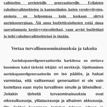
vaihtoehto perinteisille generaattoreille. Erilaisten 
rahoitusvaihtoehtojen ja kannustimien, kuten verohyvitysten, 
ansiosta on helpompaa kuin koskaan siirtyä 
aurinkoenergiaan. Älä anna budjettirajoitusten estää sinua 
saavuttamasta kestävyystavoitteitasi, vaan arvioi budjettiasi 
ja tutki rahoitusvaihtoehtojasi jo tänään.
Vertaa turvallisuusominaisuuksia ja takuita
Aurinkopaneeligeneraattoreita harkitessa on otettava 
huomioon kaksi tärkeää tekijää: eri merkkejä. Sijoittaminen 
aurinkopaneeligeneraattoriin
 on iso päätös, ja haluat 
varmistaa, että valitsemasi generaattori ei ole vain 
luotettava vaan myös turvallinen sinulle ja läheisillesi . 
Joitakin tärkeitä turvaominaisuuksia ovat 
oikosulkusuoja, ylilataussuoja ja alhainen akkusuoja. 