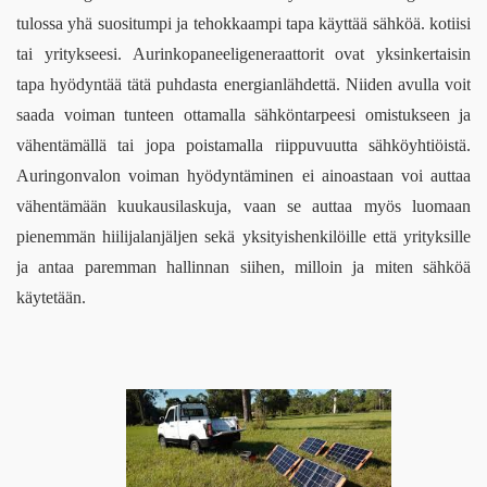
tulossa yhä suositumpi ja tehokkaampi tapa käyttää sähköä. kotiisi 
tai yritykseesi. Aurinkopaneeligeneraattorit ovat yksinkertaisin 
tapa hyödyntää tätä puhdasta energianlähdettä. Niiden avulla voit 
saada voiman tunteen ottamalla sähköntarpeesi omistukseen ja 
vähentämällä tai jopa poistamalla riippuvuutta sähköyhtiöistä. 
Auringonvalon voiman hyödyntäminen ei ainoastaan ​​voi auttaa 
vähentämään kuukausilaskuja, vaan se auttaa myös luomaan 
pienemmän hiilijalanjäljen sekä yksityishenkilöille että yrityksille 
ja antaa paremman hallinnan siihen, milloin ja miten sähköä 
käytetään. 