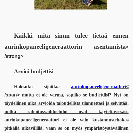
Kaikki mitä sinun tulee tietää ennen 
aurinkopaneeligeneraattorin asentamista
< 
/strong>
Arvioi budjettisi
Haluatko sijoittaa 
aurinkopaneeligeneraattori
< 
/span>
 mutta et ole varma, sopiiko se budjettiisi? Nyt on 
täydellinen aika arvioida taloudellista tilannettasi ja selvittää, 
mitkä rahoitusvaihtoehdot ovat käytettävissäsi. 
aurinkopaneeligeneraattori
 ei ​​ole vain kustannustehokas 
pitkällä aikavälillä, vaan se on myös ympäristöystävällinen 