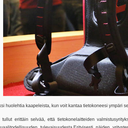
ksi huolehtia kaapeleista, kun voit kantaa tietokoneesi ympäri s
 tullut erittäin selvää, että tietokonelaitteiden valmistusyri
rtuaalitodellisuuden tulevaisuudesta.Erityisesti näiden yrity