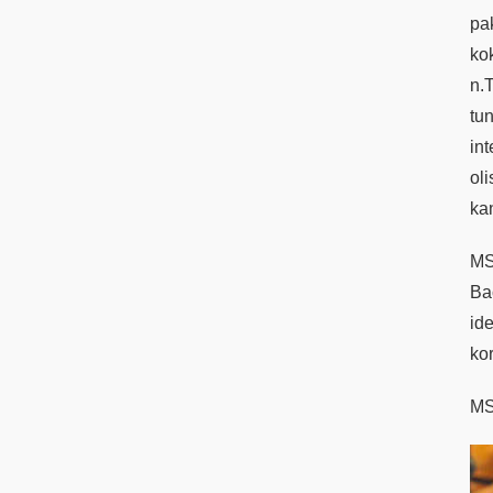
pa
ko
n.
tu
in
ol
kan
MS
Ba
id
kor
MS