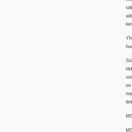
ra
ai
kes
Yh
hu
Sii
ri
vo
on
no
tie
MS
MS