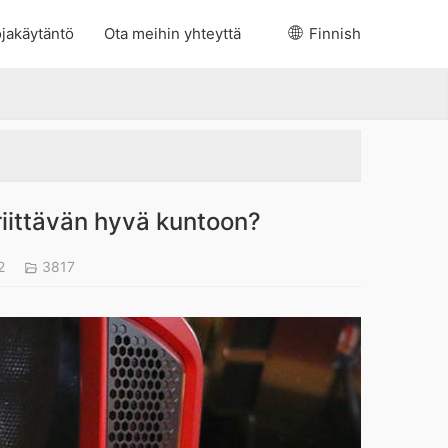
jakäytäntö
Ota meihin yhteyttä
Finnish
iittävän hyvä kuntoon?
22
3817