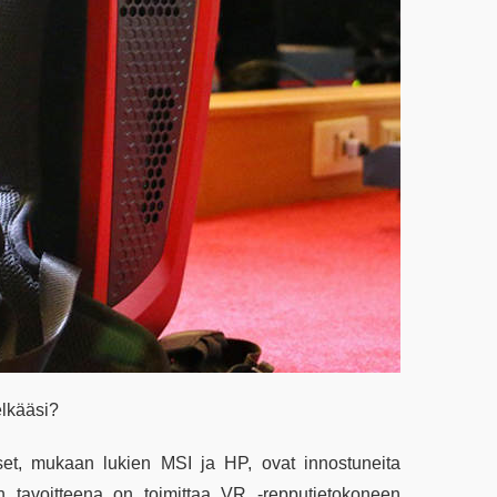
elkääsi?
tykset, mukaan lukien MSI ja HP, ovat innostuneita
sten tavoitteena on toimittaa VR -repputietokoneen