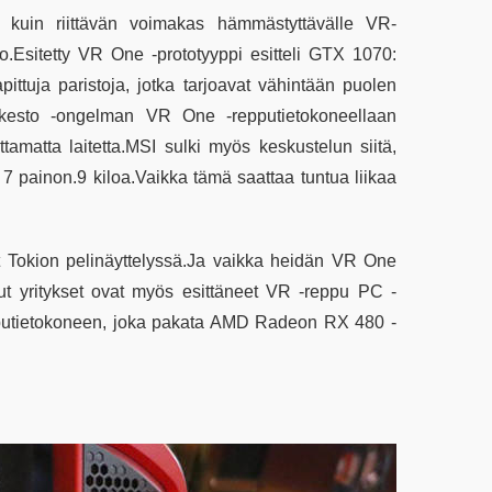
uin riittävän voimakas hämmästyttävälle VR-
o.Esitetty VR One -prototyyppi esitteli GTX 1070:
ttuja paristoja, jotka tarjoavat vähintään puolen
nkesto -ongelman VR One -repputietokoneellaan
tamatta laitetta.MSI sulki myös keskustelun siitä,
 7 painon.9 kiloa.Vaikka tämä saattaa tuntua liikaa
t Tokion pelinäyttelyssä.Ja vaikka heidän VR One
ut yritykset ovat myös esittäneet VR -reppu PC -
epputietokoneen, joka pakata AMD Radeon RX 480 -