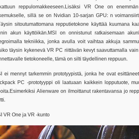
kattuun reppulomakkeeseen.Lisäksi VR One on enemmän k
kemukselle, sillä se on Nvidian 10-sarjan GPU: n voimansiirt
Täysin sitoutumattomana repputietokone käyttää kuumana kaapi
nnin akun käyttöikän.MSI on onnistunut ratkaisemaan aku
tegroimalla tekniikka, jonka avulla voit vaihtaa akkuja sammut
isiko täysin kykenevä VR PC riittävän kevyt saavuttamalla vain
nettavalle tietokoneelle, tämä on silti täydellinen reppuun.
I ei mennyt tarkemmin prototyypistä, jonka he ovat esittänee
ckpack PC -prototyyppi oli laatuaan kaikkein lopputuote, mu
eoita.Esimerkiksi Alienware on ilmoittanut rakentavansa jo r
tti.
I VR One ja VR -kunto