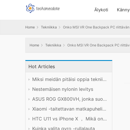
Älykoti
Känny
Home
Tekniikka
Onko MSI VR One Backpack PC riittävän
Home
Tekniikka
Onko MSI VR One Backpack PC riittä
Hot Articles
Miksi meidän pitäisi oppia tekniikkaa hyvin?
Nestemäisen nylonin levitys
ASUS ROG GX800VH, jonka suorituskyky on hinnan arvoinen
Xiaomi -taitettavan matkapuhelimen tuotekokemus
HTC U11 vs iPhone X ， Mikä on parempi?
Kuinka valita gyro -rullalauta