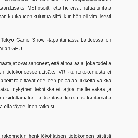
n.Lisäksi MSI osoitti, että he eivät halua tuhlata
 kuukauden kuluttua siitä, kun hän oli virallisesti
 Tokyo Game Show -tapahtumassa.Laitteessa on
sarjan GPU.
rastajat ovat sanoneet, että ainoa asia, joka todella
teen tietokoneeseen.Lisäksi VR -kuntokokemusta ei
elit rajoittavat edelleen pelaajan liikkeitä.Vaikka
kaisu, nykyinen tekniikka ei tarjoa meille vakaa ja
an sidottamaton ja kiehtova kokemus kantamalla
a olla täydellinen ratkaisu.
kennetun henkilökohtaisen tietokoneen siististi