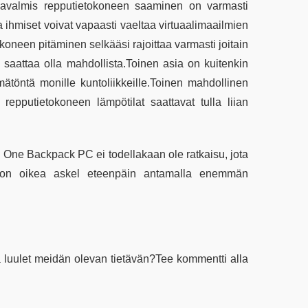
tajavalmis repputietokoneen saaminen on varmasti
a ihmiset voivat vapaasti vaeltaa virtuaalimaailmien
koneen pitäminen selkääsi rajoittaa varmasti joitain
mä saattaa olla mahdollista.Toinen asia on kuitenkin
ätöntä monille kuntoliikkeille.Toinen mahdollinen
epputietokoneen lämpötilat saattavat tulla liian
R One Backpack PC ei todellakaan ole ratkaisu, jota
se on oikea askel eteenpäin antamalla enemmän
ka luulet meidän olevan tietävän?Tee kommentti alla