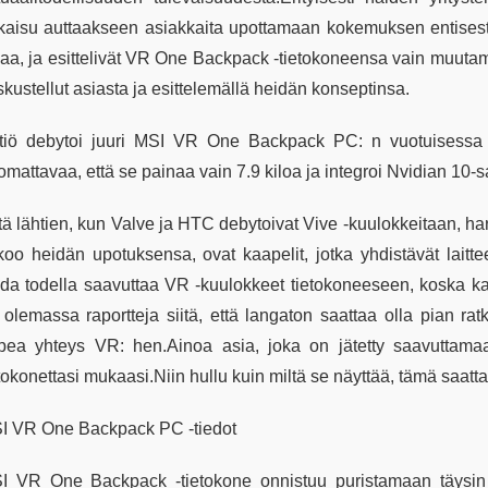
tkaisu auttaakseen asiakkaita upottamaan kokemuksen entisestää
kaa, ja esittelivät VR One Backpack -tietokoneensa vain muutaman
kustellut asiasta ja esittelemällä heidän konseptinsa.
tiö debytoi juuri MSI VR One Backpack PC: n vuotuisessa
omattavaa, että se painaa vain 7.9 kiloa ja integroi Nvidian 10-
tä lähtien, kun Valve ja HTC debytoivat Vive -kuulokkeitaan, har
kkoo heidän upotuksensa, ovat kaapelit, jotka yhdistävät lait
ida todella saavuttaa VR -kuulokkeet tietokoneeseen, koska kaap
 olemassa raportteja siitä, että langaton saattaa olla pian rat
pea yhteys VR: hen.Ainoa asia, joka on jätetty saavuttama
tokonettasi mukaasi.Niin hullu kuin miltä se näyttää, tämä saatta
I VR One Backpack PC -tiedot
I VR One Backpack -tietokone onnistuu puristamaan täysin ra