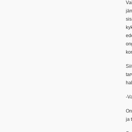
Va
jän
si
ky
ed
on
kor
Si
ta
hal
-Va
On
ja