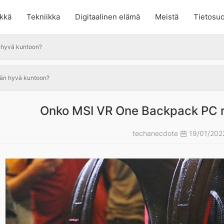
kkä
Tekniikka
Digitaalinen elämä
Meistä
Tietosuo
 hyvä kuntoon?
vän hyvä kuntoon?
Onko MSI VR One Backpack PC r
techanecdote
19/01/20