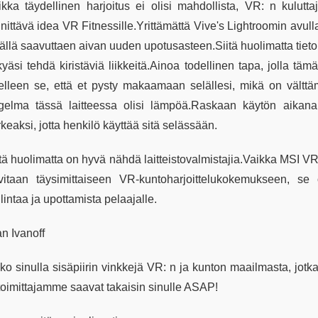
ikka täydellinen harjoitus ei olisi mahdollista, VR: n kulut
nittävä idea VR Fitnessille.Yrittämättä Vive's Lightroomin avull
sällä saavuttaen aivan uuden upotusasteen.Siitä huolimatta tieto
kyäsi tehdä kiristäviä liikkeitä.Ainoa todellinen tapa, jolla tä
elleen se, että et pysty makaamaan selällesi, mikä on välttäm
gelma tässä laitteessa olisi lämpöä.Raskaan käytön aikana r
keaksi, jotta henkilö käyttää sitä selässään.
itä huolimatta on hyvä nähdä laitteistovalmistajia.Vaikka MSI V
rvitaan täysimittaiseen VR-kuntoharjoittelukokemukseen, 
lintaa ja upottamista pelaajalle.
n Ivanoff
ko sinulla sisäpiirin vinkkejä VR: n ja kunton maailmasta, jot
 toimittajamme saavat takaisin sinulle ASAP!