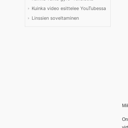
Kuinka video esittelee YouTubessa
Linssien soveltaminen
Mi
On
vi