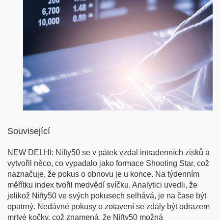
Související
NEW DELHI: Nifty50 se v pátek vzdal intradenních zisků a
vytvořil něco, co vypadalo jako formace Shooting Star, což
naznačuje, že pokus o obnovu je u konce. Na týdenním
měřítku index tvořil medvědí svíčku. Analytici uvedli, že
jelikož Nifty50 ve svých pokusech selhává, je na čase být
opatrný. Nedávné pokusy o zotavení se zdály být odrazem
mrtvé kočky, což znamená, že Nifty50 možná