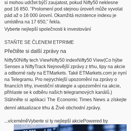
si mohou udržet býčí zaujatost, pokud Nifty50 neklesne
pod 16 850. "Prolomení pod stejnou úroveň může vyvolat
pád až o 16 000 úrovní. Okamžitá rezistence indexu je
umístěna na 17 650," řekla.
Vyberte nejlepší společnosti k investování
STAŇTE SE ČLENEM ETPRIME
Přečtěte si další zprávy na
Nifty50Nifty tech ViewNifty50 indexNifty50 View(Co hýbe
Sensex a NiftyTrack Nejnovější zprávy z trhu, tipy na akcie
a odborné rady na ETMarkets. Také ETMarkets.com je nyní
na Telegramu. Pro nejrychlejší upozornění na zprávy o
financích trhy, investiční strategie a upozornění na akcie,
přihlaste se k odběru našich telegramových kanálů.)
Stáhněte si aplikaci The Economic Times News a získejte
denní aktualizace trhu & Živé obchodní zprávy.
...víceméněVyberte si ty nejlepší akciePowered by