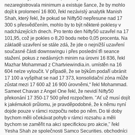
nezaregistrovala minimum a existuje šance, že by mohlo
dojít k prolomení 16 800, řekl nezávislý analytik Manish
Shah, který řekl, že pokud se Nifty50 nepřesune nad 17
300 s přesvědčením, mohlo by to být některé poklesy v
nadcházejících dnech. Pro tento den Nifty50 uzavřel na 17
101,95, což je pokles o 8,20 bodu nebo 0,05 procenta. Na
základě uzavření se stále zdá, že jde o nejnižší uzavření
současné části downswingu i přes poslední tři seance
stažení. pokus z nedávných minim na úrovni 16 836, řekl
Mazhar Mohammad z Chartviewindia.in. umístěn na 16
604 nelze vyloučit. V případě, že se býkům podaří ubránit
17 100 a vyšplhat se nad 17 373, konsolidační zóna může
zůstat mezi 17 600 až 16 900 úrovněmi,“ řekl Mohammad.
Sameet Chavan z Angel One řekl, že nevidí Nifty50
překonání 17 350-17 500 před rozpočtem. "Ať už musí dojít
k jakémukoli průlomu, je pravděpodobné, že k němu nyní
dojde pouze v rámci rozpočtu nebo po něm. Do té doby
bychom měli očekávat pohyb v rámci rozsahu a měli
bychom se zaměřit na akci specifickou pro akcie," řekl
Yesha Shah ze společnosti Samco Securities. obchodníci