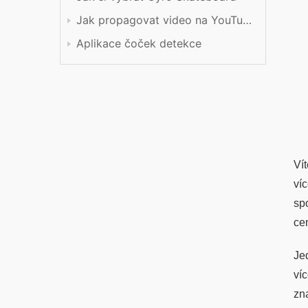
Jak propagovat video na YouTube
Aplikace čoček detekce
Ví
ví
sp
ce
Je
ví
zn