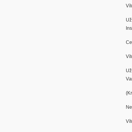
Ví
Už
In
Ce
Ví
Už
Va
(K
Nej
Ví