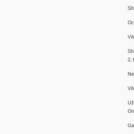
Sh
Oc
Ví
Sh
2,
Ne
Vít
Už
On
Ga