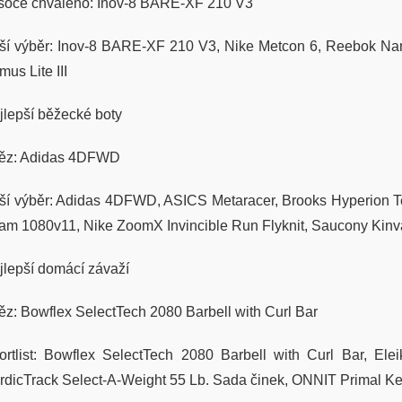
soce chváleno: Inov-8 BARE-XF 210 V3
ší výběr: Inov-8 BARE-XF 210 V3, Nike Metcon 6, Reebok Nan
mus Lite III
jlepší běžecké boty
těz: Adidas 4DFWD
ší výběr: Adidas 4DFWD, ASICS Metaracer, Brooks Hyperion
am 1080v11, Nike ZoomX Invincible Run Flyknit, Saucony Kinv
jlepší domácí závaží
těz: Bowflex SelectTech 2080 Barbell with Curl Bar
ortlist: Bowflex SelectTech 2080 Barbell with Curl Bar, Elei
rdicTrack Select-A-Weight 55 Lb. Sada činek, ONNIT Primal Ket