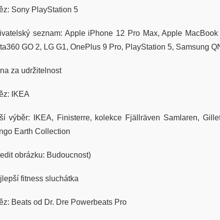
těz: Sony PlayStation 5
ivatelský seznam: Apple iPhone 12 Pro Max, Apple MacBook Ai
sta360 GO 2, LG G1, OnePlus 9 Pro, PlayStation 5, Samsung 
na za udržitelnost
těz: IKEA
ší výběr: IKEA, Finisterre, kolekce Fjällräven Samlaren, Gil
ngo Earth Collection
redit obrázku: Budoucnost)
lepší fitness sluchátka
těz: Beats od Dr. Dre Powerbeats Pro