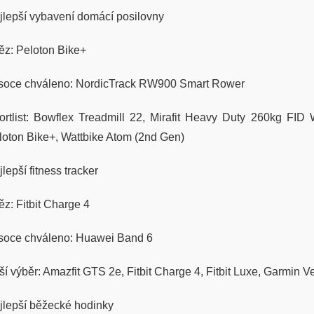
jlepší vybavení domácí posilovny
těz: Peloton Bike+
soce chváleno: NordicTrack RW900 Smart Rower
ortlist: Bowflex Treadmill 22, Mirafit Heavy Duty 260kg F
loton Bike+, Wattbike Atom (2nd Gen)
lepší fitness tracker
ěz: Fitbit Charge 4
soce chváleno: Huawei Band 6
ší výběr: Amazfit GTS 2e, Fitbit Charge 4, Fitbit Luxe, Garmi
jlepší běžecké hodinky