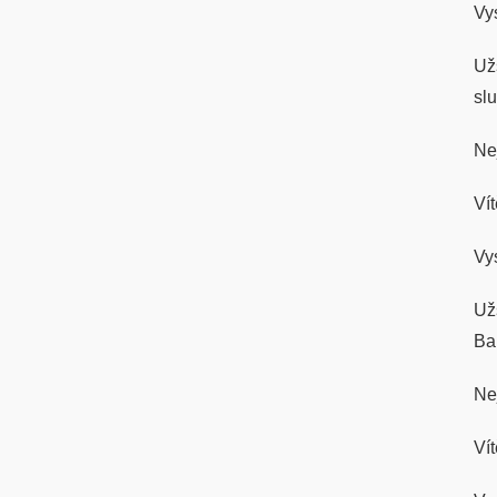
Vy
Už
sl
Ne
Ví
Vy
Už
Ba
Ne
Ví