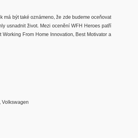
tek má být také oznámeno, že zde budeme oceňovat
hly usnadnit život. Mezi ocenění WFH Heroes patří
st Working From Home Innovation, Best Motivator a
y, Volkswagen