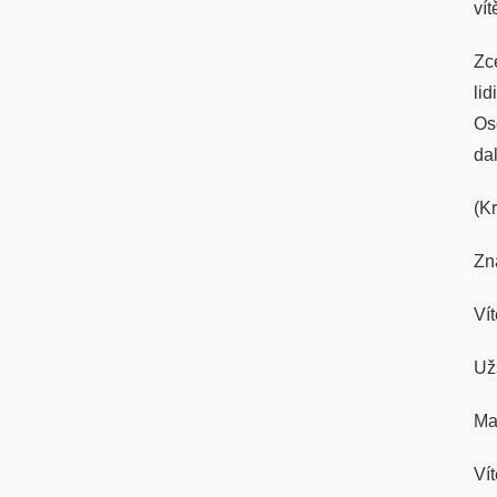
vít
Zc
li
Os
dal
(K
Zn
Ví
Už
Ma
Ví