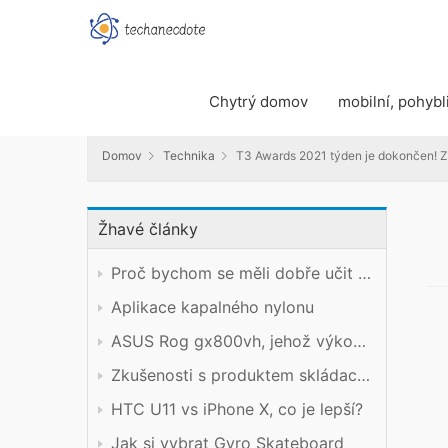
Domov
Technika
T3 Awards 2021 týden je dokončen! Zde 
Chytrý domov
mobilní, pohybl
Domov
Technika
T3 Awards 2021 týden je dokončen! Zd
Žhavé články
Proč bychom se měli dobře učit technický předmět?
Aplikace kapalného nylonu
ASUS Rog gx800vh, jehož výkon stojí za cenu
Zkušenosti s produktem skládacího mobilního telefonu Xiaomi
HTC U11 vs iPhone X, co je lepší?
Jak si vybrat Gyro Skateboard