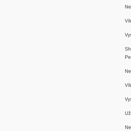
Ne
Ví
Vy
Sh
Pe
Nej
Vít
Vy
Už
Ne