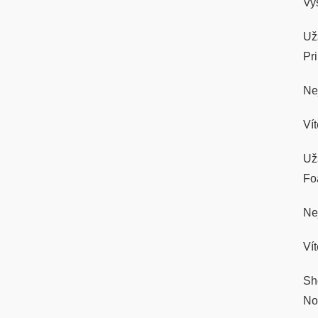
Vy
Už
Pri
Ne
Ví
Už
Fo
Ne
Ví
Sh
No