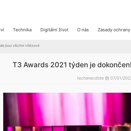
jsou všichni vítězové
iví
Technika
Digitální život
O nás
Zásady ochrany
e jsou všichni vítězové
T3 Awards 2021 týden je dokončen! 
techanecdote
07/01/20