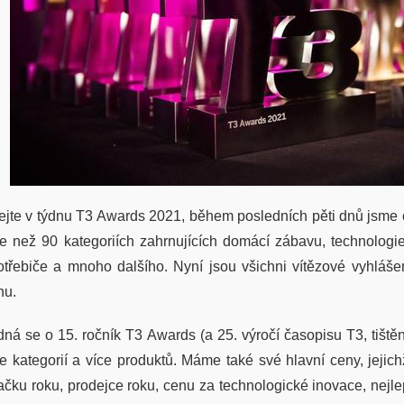
tejte v týdnu T3 Awards 2021, během posledních pěti dnů jsme o
ce než 90 kategoriích zahrnujících domácí zábavu, technologie 
otřebiče a mnoho dalšího. Nyní jsou všichni vítězové vyhlášen
nu.
dná se o 15. ročník T3 Awards (a 25. výročí časopisu T3, tištěn
ce kategorií a více produktů. Máme také své hlavní ceny, jeji
ačku roku, prodejce roku, cenu za technologické inovace, nejle