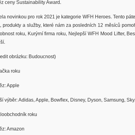
ěz ceny Sustainability Award.
ela novinkou pro rok 2021 je kategorie WFH Heroes. Tento pá
di, produkty a služby, které nám za posledních 12 měsíců pomo
obnost roku, Kurýrní firma roku, Nejlepší WFH Mood Lifter, Be
ší.
redit obrázku: Budoucnost)
ačka roku
těz: Apple
ší výběr: Adidas, Apple, Bowflex, Disney, Dyson, Samsung, Sk
loobchodník roku
těz: Amazon