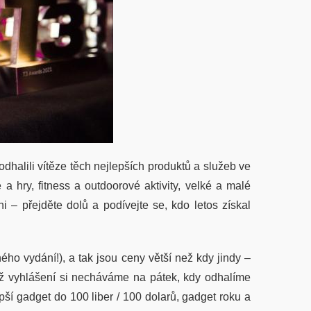
dhalili vítěze těch nejlepších produktů a služeb ve
a hry, fitness a outdoorové aktivity, velké a malé
i – přejděte dolů a podívejte se, kdo letos získal
ého vydání!), a tak jsou ceny větší než kdy jindy –
chž vyhlášení si necháváme na pátek, kdy odhalíme
pší gadget do 100 liber / 100 dolarů, gadget roku a