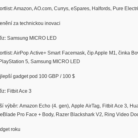
ortlist: Amazon, AO.com, Currys, eSpares, Halfords, Pure Electr
enění za technickou inovaci
těz: Samsung MICRO LED
ortlist: AirPop Active+ Smart Facemask, čip Apple M1, činka B
 PlayStation 5, Samsung MICRO LED
jlepší gadget pod 100 GBP / 100 $
ěz: Fitbit Ace 3
ší výběr: Amazon Echo (4. gen), Apple AirTag, Fitbit Ace 3, 
eBlade Pro Face + Body, Razer Blackshark V2, Ring Video Door
dget roku