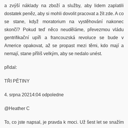
a zvýší náklady na zboží a služby, aby lidem zaplatili
dostatek peněz, aby si mohli dovolit pracovat a žít zde. A co
se stane, když moratorium na vystěhování nakonec
skončí? Pokud teď něco neuděláme, převezmou vládu
gentrifikační upíři a francouzská revoluce se bude v
Americe opakovat, až se propast mezi těmi, kdo mají a
nemají, stane příliš velkým, aby se nedalo unést.
přidal:
TŘI PĚTINY
4. srpna 20214:04 odpoledne
@Heather C
To, co jste napsal, je pravda k moci. Už šest let se snažím