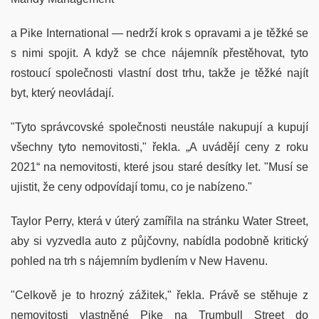
a Pike International — nedrží krok s opravami a je těžké se
s nimi spojit. A když se chce nájemník přestěhovat, tyto
rostoucí společnosti vlastní dost trhu, takže je těžké najít
byt, který neovládají.
"Tyto správcovské společnosti neustále nakupují a kupují
všechny tyto nemovitosti," řekla. „A uvádějí ceny z roku
2021“ na nemovitosti, které jsou staré desítky let. "Musí se
ujistit, že ceny odpovídají tomu, co je nabízeno."
Taylor Perry, která v úterý zamířila na stránku Water Street,
aby si vyzvedla auto z půjčovny, nabídla podobně kritický
pohled na trh s nájemním bydlením v New Havenu.
"Celkově je to hrozný zážitek," řekla. Právě se stěhuje z
nemovitosti vlastněné Pike na Trumbull Street do