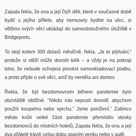
Zapata řekla, že ona a její čtyři děti, které v současné době
bydlí u jejího přítele, aby nemusely bydlet na ulici, si
většinu svých věcí ukládají do samoobslužného úložiště v
Bridgeportu.
To stojí kolem 300 dolarů měsíčně, řekla. „Je to plýtvání,“
protože si stěží může dovolit tolik – a vždy je na pokraji
toho, že nebude schopna provést samoskladovací platbu,
a proto přijde o své věci, aniž by neměla ani domov.
Řekla, že být bezdomovcem během pandemie bylo
obzvláště obtížné. "Nikdo nás nepustí dovnitř, abychom
použili koupelnu nebo sprchu." Jsme ponížení." Zatímco
město kvůli velké části pandemie přemístilo stovky
bezdomovců do místních hotelů, Zapata řekla, že ona a její
dva přátelé trávili celou dobu spaním venku nebo v autě.