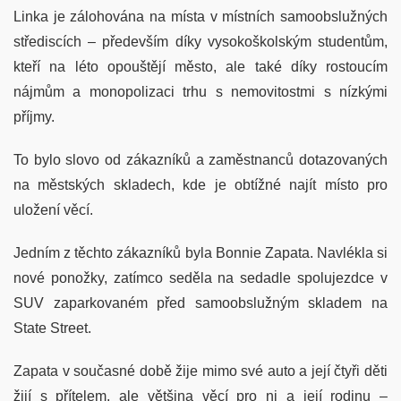
Linka je zálohována na místa v místních samoobslužných
střediscích – především díky vysokoškolským studentům,
kteří na léto opouštějí město, ale také díky rostoucím
nájmům a monopolizaci trhu s nemovitostmi s nízkými
příjmy.
To bylo slovo od zákazníků a zaměstnanců dotazovaných
na městských skladech, kde je obtížné najít místo pro
uložení věcí.
Jedním z těchto zákazníků byla Bonnie Zapata. Navlékla si
nové ponožky, zatímco seděla na sedadle spolujezdce v
SUV zaparkovaném před samoobslužným skladem na
State Street.
Zapata v současné době žije mimo své auto a její čtyři děti
žijí s přítelem, ale většina věcí pro ni a její rodinu –