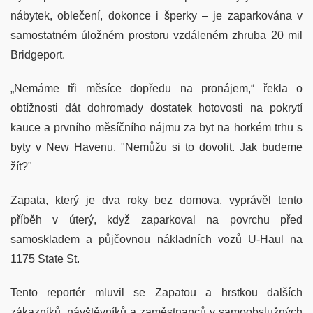
nábytek, oblečení, dokonce i šperky – je zaparkována v
samostatném úložném prostoru vzdáleném zhruba 20 mil
Bridgeport.
„Nemáme tři měsíce dopředu na pronájem,“ řekla o
obtížnosti dát dohromady dostatek hotovosti na pokrytí
kauce a prvního měsíčního nájmu za byt na horkém trhu s
byty v New Havenu. "Nemůžu si to dovolit. Jak budeme
žít?"
Zapata, který je dva roky bez domova, vyprávěl tento
příběh v úterý, když zaparkoval na povrchu před
samoskladem a půjčovnou nákladních vozů U-Haul na
1175 State St.
Tento reportér mluvil se Zapatou a hrstkou dalších
zákazníků, návštěvníků a zaměstnanců v samoobslužných