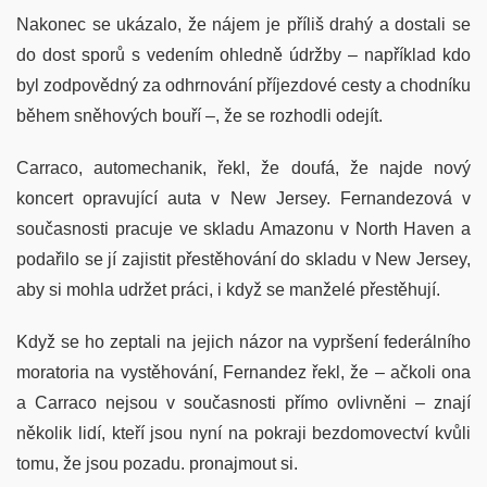
Nakonec se ukázalo, že nájem je příliš drahý a dostali se
do dost sporů s vedením ohledně údržby – například kdo
byl zodpovědný za odhrnování příjezdové cesty a chodníku
během sněhových bouří –, že se rozhodli odejít.
Carraco, automechanik, řekl, že doufá, že najde nový
koncert opravující auta v New Jersey. Fernandezová v
současnosti pracuje ve skladu Amazonu v North Haven a
podařilo se jí zajistit přestěhování do skladu v New Jersey,
aby si mohla udržet práci, i když se manželé přestěhují.
Když se ho zeptali na jejich názor na vypršení federálního
moratoria na vystěhování, Fernandez řekl, že – ačkoli ona
a Carraco nejsou v současnosti přímo ovlivněni – znají
několik lidí, kteří jsou nyní na pokraji bezdomovectví kvůli
tomu, že jsou pozadu. pronajmout si.