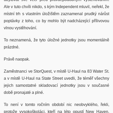
Ale v tuto chvíli nikdo, s kým Independent mluvil, neřekl, že
místní trh s vlastním úložištěm zaznamenal prudký nárůst
poptávky z toho, co by mohlo být nadcházející přílivovou
vlnou vystěhování.
To neznamená, že tyto úložné jednotky jsou momentálně
prázdné.
Právě naopak.
Zaměstnanci ve StorQuest, v místě U-Haul na 83 Water St.
a v místě U-Haul na State Street uvedli, že téměř všechny
jejich samostatné skladovací jednotky jsou v současné
době pronajaté a plné.
To není v tomto ročním období nic neobvyklého, řekli,
protože vysokoškoláci, kteří na léto opustí New Haven,