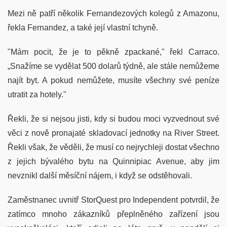
Mezi ně patří několik Fernandezových kolegů z Amazonu,
řekla Fernandez, a také její vlastní tchyně.
"Mám pocit, že je to pěkně zpackané," řekl Carraco.
„Snažíme se vydělat 500 dolarů týdně, ale stále nemůžeme
najít byt. A pokud nemůžete, musíte všechny své peníze
utratit za hotely."
Řekli, že si nejsou jisti, kdy si budou moci vyzvednout své
věci z nově pronajaté skladovací jednotky na River Street.
Řekli však, že věděli, že musí co nejrychleji dostat všechno
z jejich bývalého bytu na Quinnipiac Avenue, aby jim
nevznikl další měsíční nájem, i když se odstěhovali.
Zaměstnanec uvnitř StorQuest pro Independent potvrdil, že
zatímco mnoho zákazníků přeplněného zařízení jsou