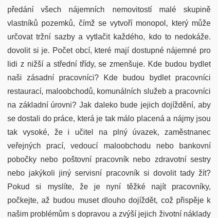
předání všech nájemních nemovitostí malé skupině
vlastníků pozemků, čímž se vytvoří monopol, který může
určovat tržní sazby a vytlačit každého, kdo to nedokáže.
dovolit si je. Počet obcí, které mají dostupné nájemné pro
lidi z nižší a střední třídy, se zmenšuje. Kde budou bydlet
naši zásadní pracovníci? Kde budou bydlet pracovníci
restaurací, maloobchodů, komunálních služeb a pracovníci
na základní úrovni? Jak daleko bude jejich dojíždění, aby
se dostali do práce, která je tak málo placená a nájmy jsou
tak vysoké, že i učitel na plný úvazek, zaměstnanec
veřejných prací, vedoucí maloobchodu nebo bankovní
pobočky nebo poštovní pracovník nebo zdravotní sestry
nebo jakýkoli jiný servisní pracovník si dovolit tady žít?
Pokud si myslíte, že je nyní těžké najít pracovníky,
počkejte, až budou muset dlouho dojíždět, což přispěje k
našim problémům s dopravou a zvýší jejich životní náklady