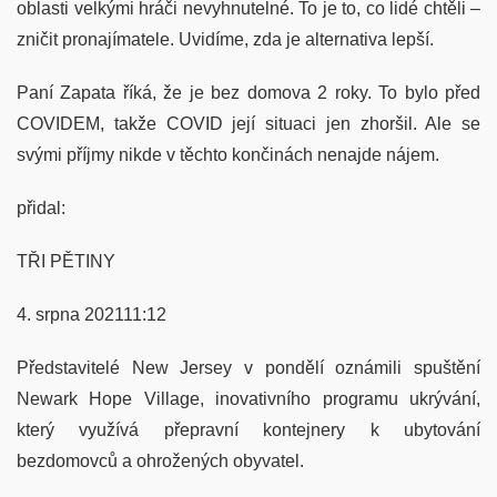
oblasti velkými hráči nevyhnutelné. To je to, co lidé chtěli –
zničit pronajímatele. Uvidíme, zda je alternativa lepší.
Paní Zapata říká, že je bez domova 2 roky. To bylo před
COVIDEM, takže COVID její situaci jen zhoršil. Ale se
svými příjmy nikde v těchto končinách nenajde nájem.
přidal:
TŘI PĚTINY
4. srpna 202111:12
Představitelé New Jersey v pondělí oznámili spuštění
Newark Hope Village, inovativního programu ukrývání,
který využívá přepravní kontejnery k ubytování
bezdomovců a ohrožených obyvatel.