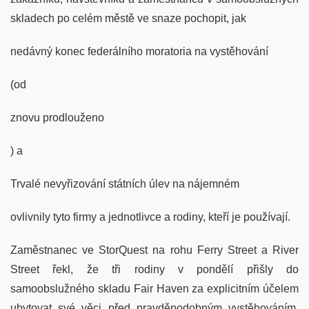
skladech po celém městě ve snaze pochopit, jak
nedávný konec federálního moratoria na vystěhování
(od
znovu prodlouženo
) a
Trvalé nevyřizování státních úlev na nájemném
ovlivnily tyto firmy a jednotlivce a rodiny, kteří je používají.
Zaměstnanec ve StorQuest na rohu Ferry Street a River
Street řekl, že tři rodiny v pondělí přišly do
samoobslužného skladu Fair Haven za explicitním účelem
ubytovat své věci před pravděpodobným vystěhováním.