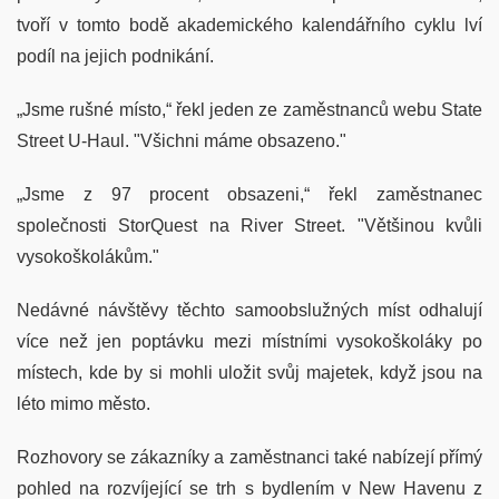
tvoří v tomto bodě akademického kalendářního cyklu lví
podíl na jejich podnikání.
„Jsme rušné místo,“ řekl jeden ze zaměstnanců webu State
Street U-Haul. "Všichni máme obsazeno."
„Jsme z 97 procent obsazeni,“ řekl zaměstnanec
společnosti StorQuest na River Street. "Většinou kvůli
vysokoškolákům."
Nedávné návštěvy těchto samoobslužných míst odhalují
více než jen poptávku mezi místními vysokoškoláky po
místech, kde by si mohli uložit svůj majetek, když jsou na
léto mimo město.
Rozhovory se zákazníky a zaměstnanci také nabízejí přímý
pohled na rozvíjející se trh s bydlením v New Havenu z