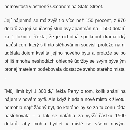
nemovitosti vlastněné Oceanem na State Street.
Její nájemné se má zvýšit o více než 150 procent, z 970
dolarů za její současný studiový apartmán na 1 500 dolarů
za 1 ložnici. Řekla, že je ochotná spolknout dramatický
nárůst cen, který s tímto stěhováním souvisí, protože na ni
udělala dojem kvalita jejího nového bytu a protože se po
příliš mnoha neshodách ohledně údržby se svým bývalým
pronajímatelem potřebovala dostat ze svého starého místa.
.
"Můj limit byl 1 300 $," řekla Perry o tom, kolik shání na
nájem v novém bytě. Ale když hledala nové místo k životu,
nemohla najít žádný byt, do kterého by se za tu cenu ráda
nastěhovala – a tak se natáhla za vyšší částku 1500
dolarů, aby mohla bydlet v místě se všemi novými