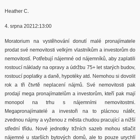
Heather C.
4. srpna 20212:13:00
Moratorium na vystěhování donutí malé pronajímatele
prodat své nemovitosti velkým vlastníkům a investorům do
nemovitostí. Potřebují nájemné od nájemníků, aby zaplatili
rostoucí náklady na opravy a údržbu 75+ let starých budov,
rostoucí poplatky a daně, hypotéky atd. Nemohou si dovolit
rok a tři čtvrtě neplacení nájmů. Své nemovitosti pak
prodají mega pronajímatelům a investorům, kteří pak mají
monopol na trhu s nájemními nemovitostmi.
Megapronajímatelé a investoři na to plácnou nátěr,
zvednou nájmy a vyženou z města chudou pracující a nižší
střední třídu. Nové jednotky tržních sazeb mohou stlačit
nájemné u starších bytových domů, ale to pouze urychlí