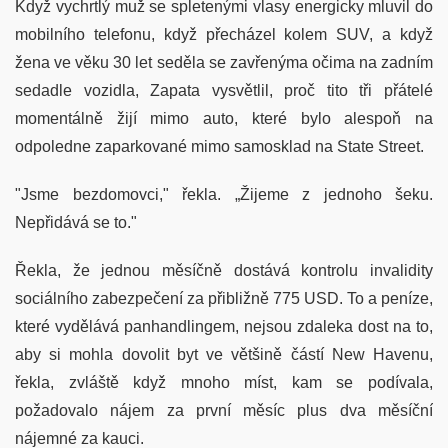
Když vychrtlý muž se spletenými vlasy energicky mluvil do
mobilního telefonu, když přecházel kolem SUV, a když
žena ve věku 30 let seděla se zavřenýma očima na zadním
sedadle vozidla, Zapata vysvětlil, proč tito tři přátelé
momentálně žijí mimo auto, které bylo alespoň na
odpoledne zaparkované mimo samosklad na State Street.
"Jsme bezdomovci," řekla. „Žijeme z jednoho šeku.
Nepřidává se to."
Řekla, že jednou měsíčně dostává kontrolu invalidity
sociálního zabezpečení za přibližně 775 USD. To a peníze,
které vydělává panhandlingem, nejsou zdaleka dost na to,
aby si mohla dovolit byt ve většině částí New Havenu,
řekla, zvláště když mnoho míst, kam se podívala,
požadovalo nájem za první měsíc plus dva měsíční
nájemné za kauci.