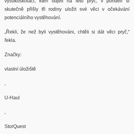
vysokoškoláci, kteří odjeli na léto pryč, v pondělí si
skutečně přišly tři rodiny uložit své věci v očekávání
potenciálního vystěhování.
„Řekli, že než byli vystěhováni, chtěli si dát věci pryč,“
řekla.
Značky:
vlastní úložiště
,
U-Haul
,
StorQuest