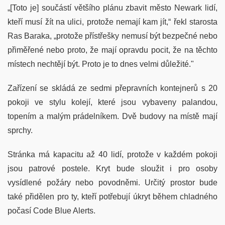
„[Toto je] součástí většího plánu zbavit město Newark lidí,
kteří musí žít na ulici, protože nemají kam jít,“ řekl starosta
Ras Baraka, „protože přístřešky nemusí být bezpečné nebo
přiměřené nebo proto, že mají opravdu pocit, že na těchto
místech nechtějí být. Proto je to dnes velmi důležité."
Zařízení se skládá ze sedmi přepravních kontejnerů s 20
pokoji ve stylu kolejí, které jsou vybaveny palandou,
topením a malým prádelníkem. Dvě budovy na místě mají
sprchy.
Stránka má kapacitu až 40 lidí, protože v každém pokoji
jsou patrové postele. Kryt bude sloužit i pro osoby
vysídlené požáry nebo povodněmi. Určitý prostor bude
také přidělen pro ty, kteří potřebují úkryt během chladného
počasí Code Blue Alerts.