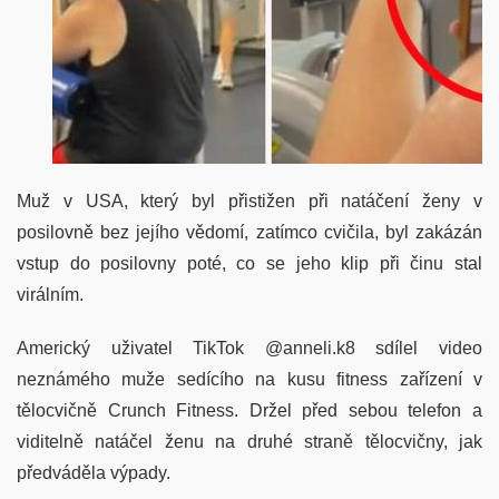
Muž v USA, který byl přistižen při natáčení ženy v
posilovně bez jejího vědomí, zatímco cvičila, byl zakázán
vstup do posilovny poté, co se jeho klip při činu stal
virálním.
Americký uživatel TikTok @anneli.k8 sdílel video
neznámého muže sedícího na kusu fitness zařízení v
tělocvičně Crunch Fitness. Držel před sebou telefon a
viditelně natáčel ženu na druhé straně tělocvičny, jak
předváděla výpady.