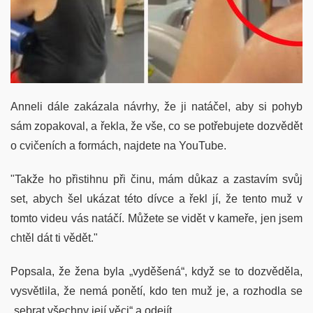
Anneli dále zakázala návrhy, že ji natáčel, aby si pohyb
sám zopakoval, a řekla, že vše, co se potřebujete dozvědět
o cvičeních a formách, najdete na YouTube.
"Takže ho přistihnu při činu, mám důkaz a zastavím svůj
set, abych šel ukázat této dívce a řekl jí, že tento muž v
tomto videu vás natáčí. Můžete se vidět v kameře, jen jsem
chtěl dát ti vědět."
Popsala, že žena byla „vyděšená“, když se to dozvěděla,
vysvětlila, že nemá ponětí, kdo ten muž je, a rozhodla se
„sebrat všechny její věci“ a odejít.