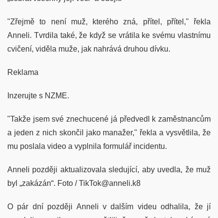
"Zřejmě to není muž, kterého zná, přítel, přítel," řekla
Anneli. Tvrdila také, že když se vrátila ke svému vlastnímu
cvičení, viděla muže, jak nahrává druhou dívku.
Reklama
Inzerujte s NZME.
"Takže jsem své znechucené já předvedl k zaměstnancům
a jeden z nich skončil jako manažer," řekla a vysvětlila, že
mu poslala video a vyplnila formulář incidentu.
Anneli později aktualizovala sledující, aby uvedla, že muž
byl „zakázán“. Foto / TikTok@anneli.k8
O pár dní později Anneli v dalším videu odhalila, že jí