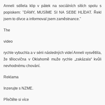
Anneli sdílela klip v pátek na sociálních sítích spolu s
popiskem: "DÁMY, MUSÍME SI NA SEBE HLÍDAT. Řekl
jsem to dívce a informoval jsem zaměstnance."
The
video
rychle vybuchla a v sérii následných videí Anneli vysvětlila,
že tělocvična v Oklahomě muže rychle „zakázala“ kvůli
nevhodnému chování.
Reklama
Inzerujte s NZME.
Přečtěte si více