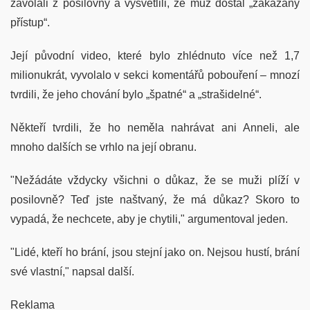
zavolali z posilovny a vysvětlili, že muž dostal „zakázaný
přístup“.
Její původní video, které bylo zhlédnuto více než 1,7
milionukrát, vyvolalo v sekci komentářů pobouření – mnozí
tvrdili, že jeho chování bylo „špatné“ a „strašidelné“.
Někteří tvrdili, že ho neměla nahrávat ani Anneli, ale
mnoho dalších se vrhlo na její obranu.
"Nežádáte vždycky všichni o důkaz, že se muži plíží v
posilovně? Teď jste naštvaný, že má důkaz? Skoro to
vypadá, že nechcete, aby je chytili," argumentoval jeden.
"Lidé, kteří ho brání, jsou stejní jako on. Nejsou hustí, brání
své vlastní," napsal další.
Reklama