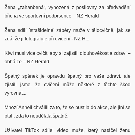
Žena „zahanbená“, vyhozená z posilovny za předvádění
břicha ve sportovní podprsence – NZ Herald
Žena sdílí 'strašidelné' záběry muže v tělocvičně, jak se
zdá, že ji fotografuje při cvičení - NZ H...
Kiwi musí více cvičit, aby si zajistili dlouhověkost a zdraví –
obhájce – NZ Herald
Špatný spánek je opravdu špatný pro vaše zdraví, ale
zjistili jsme, že cvičení může některé z těchto škod
vyrovnat...
Mnozí Anneli chválili za to, že se pustila do akce, ale jiní se
ptali, zda to neudělala špatně.
Uživatel TikTok sdílel video muže, který natáčel ženu