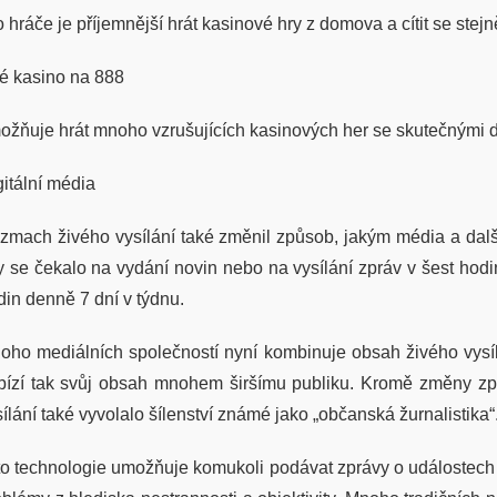
o hráče je příjemnější hrát kasinové hry z domova a cítit se st
vé kasino na 888
ožňuje hrát mnoho vzrušujících kasinových her se skutečnými d
gitální média
zmach živého vysílání také změnil způsob, jakým média a další 
y se čekalo na vydání novin nebo na vysílání zpráv v šest hodi
din denně 7 dní v týdnu.
oho mediálních společností nyní kombinuje obsah živého vysíl
bízí tak svůj obsah mnohem širšímu publiku. Kromě změny způ
ílání také vyvolalo šílenství známé jako „občanská žurnalistika“
to technologie umožňuje komukoli podávat zprávy o událostech