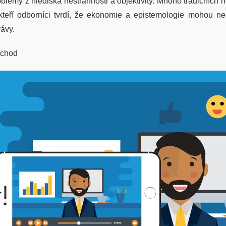
oblémy z hlediska nestrannosti a objektivity. Mnoho tradičních n
kteří odborníci tvrdí, že ekonomie a epistemologie mohou nega
rávy.
chod