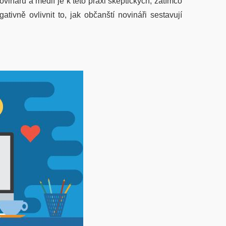
ovinářů a médií je k této praxi skeptických, zatímco
tivně ovlivnit to, jak občanští novináři sestavují