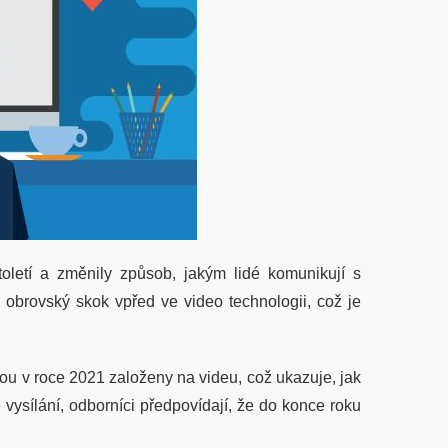
letí a změnily způsob, jakým lidé komunikují s
yl obrovský skok vpřed ve video technologii, což je
dou v roce 2021 založeny na videu, což ukazuje, jak
é vysílání, odborníci předpovídají, že do konce roku