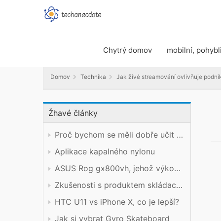
Domov
Technika
Jak živé streamování ovlivňuje podniky
Chytrý domov
mobilní, pohybl
Domov
Technika
Jak živé streamování ovlivňuje podni
Žhavé články
Proč bychom se měli dobře učit technický předmět?
Aplikace kapalného nylonu
ASUS Rog gx800vh, jehož výkon stojí za cenu
Zkušenosti s produktem skládacího mobilního telefonu Xiaomi
HTC U11 vs iPhone X, co je lepší?
Jak si vybrat Gyro Skateboard