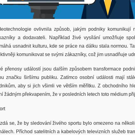
deotechnologie ovlivnila způsob, jakým podniky komunikují 
kazníky a dodavateli. Například živé vysílání umožňuje sp
máhá usnadnit kulturu, kde se práce na dálku stala normou. Ta
ektivněji komunikovat se svými zákazníky, což jim usnadňuje udr
vé přenosy událostí jsou dalším způsobem transformace podnik
ou značku širšímu publiku. Zatímco osobní události mají stále
dnikům, aby si jich všimli ve větším měřítku. Z obchodního h
ní žádným překvapením, že v posledních letech toto médium přijal
ort
zdá se, že by sledování živého sportu bylo omezeno na několik
nálech. Příchod satelitních a kabelových televizních služeb tran