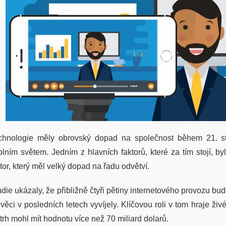
chnologie měly obrovský dopad na společnost během 21. sto
olním světem. Jedním z hlavních faktorů, které za tím stojí, b
tor, který měl velký dopad na řadu odvětví.
udie ukázaly, že přibližně čtyři pětiny internetového provozu bu
věci v posledních letech vyvíjely. Klíčovou roli v tom hraje živ
trh mohl mít hodnotu více než 70 miliard dolarů.