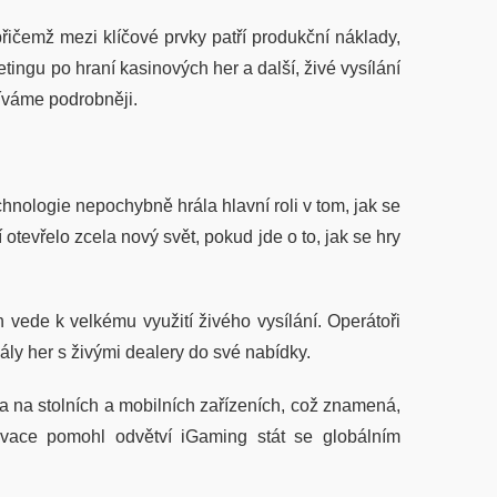
přičemž mezi klíčové prvky patří produkční náklady,
tingu po hraní kasinových her a další, živé vysílání
díváme podrobněji.
chnologie nepochybně hrála hlavní roli v tom, jak se
 otevřelo zcela nový svět, pokud jde o to, jak se hry
 vede k velkému využití živého vysílání. Operátoři
ly her s živými dealery do své nabídky.
 na stolních a mobilních zařízeních, což znamená,
ovace pomohl odvětví iGaming stát se globálním