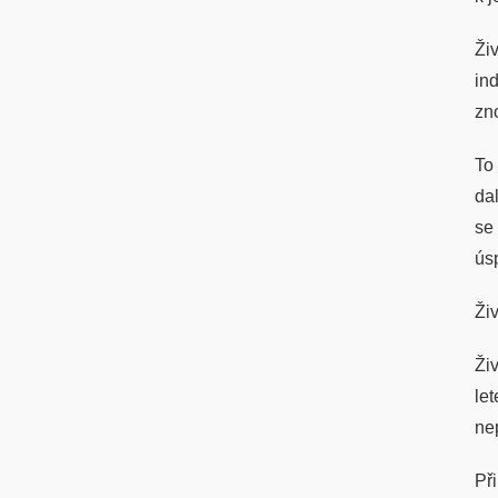
Ži
in
zno
To
da
se
ús
Ži
Ži
le
ne
Př