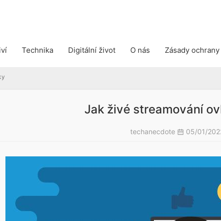
iví
Technika
Digitální život
O nás
Zásady ochrany
ky
Jak živé streamování ov
techanecdote
05/01/20