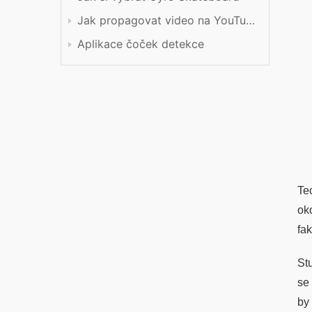
Jak propagovat video na YouTube
Aplikace čoček detekce
Te
ok
fak
St
se 
by 