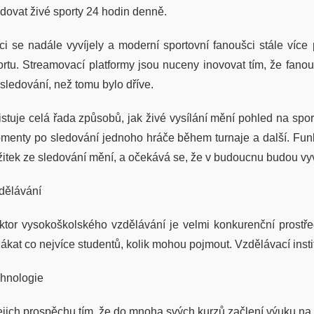
edovat živé sporty 24 hodin denně.
ci se nadále vyvíjely a moderní sportovní fanoušci stále více 
ortu. Streamovací platformy jsou nuceny inovovat tím, že fan
 sledování, než tomu bylo dříve.
istuje celá řada způsobů, jak živé vysílání mění pohled na sport
menty po sledování jednoho hráče během turnaje a další. Fun
žitek ze sledování mění, a očekává se, že v budoucnu budou vyv
dělávání
ktor vysokoškolského vzdělávání je velmi konkurenční prostřed
ilákat co nejvíce studentů, kolik mohou pojmout. Vzdělávací inst
chnologie
jejich prospěchu tím, že do mnoha svých kurzů začlení výuku na 