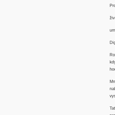
Pr
ži
um
Di
Ro
kd
ho
Mn
na
vys
Ta