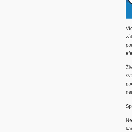
Vi
zá
po
ef
Ži
sv
po
ne
Sp
Ne
ka