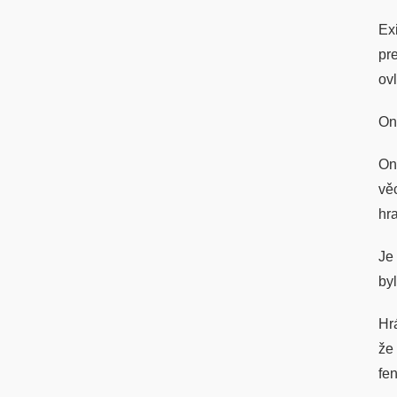
Ex
pr
ov
On
On
věc
hra
Je
by
Hr
že
fe