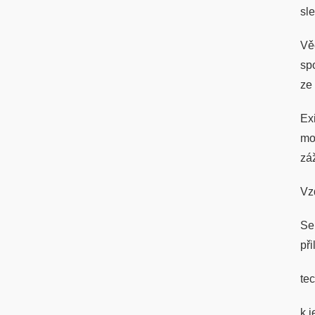
sl
Vě
sp
ze
Ex
mo
zá
Vz
Se
př
te
k 