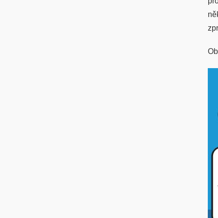
pr
ně
zp
Ob