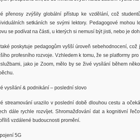
vé přenosy zvýšily globální přístup ke vzdělání, což stude
dividuálních setkáních se svými lektory. Pedagogové mohou le
vu se podívat na části, u kterých si nemusí být jisti, nebo je d
 také poskytuje pedagogům vyšší úroveň sebehodnocení, což jim
lšího profesního rozvoje. Vzhledem k tomu, že se platformy pro h
 službami, jako je Zoom, mělo by se živé vysílání během někol
pěchu.
vé vysílání & podnikání – poslední slovo
vé streamování urazilo v poslední době dlouhou cestu a očeká
tech dále rychle rozvíjet. Shromažďování dat a kognitivní řeč
příliš vzdálené budoucnosti promění.
ipojení 5G