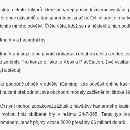
istuje několik faktorů, které pohánějí posun k živému vysílání, 
eference uživatelů a transparentnost značky. Od influencer marke
livnilo mnoho odvětví. Čtěte dále, když se na některé z nich po
line hry a hazardní hry
line hraní urazilo od prvních inkarnací dlouhou cestu a video te
i změnily. Pro konzole, jako je Xbox a PlayStation, živé vysílání
jí a sledují.
 to podobný příběh v odvětví iGaming, kde odvětví online kasin
li nuceni přehodnotit své obchodní modely začleněním široké šká
áči nyní mohou zopakovat zážitek z návštěvy kamenného kasina
 mohou hrát oblíbené hry v režimu 24-7-365. Tento typ in
noménem, ​​jehož příjmy v roce 2020 přesáhly 66 miliard dolarů.