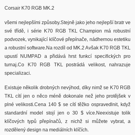
Corsair K70 RGB MK.2
všemi nejlepšími způsoby.Stejně jako jeho nejlepší bratr ve
své třídě, i série K70 RGB TKL Champion má robustní
podvozek, vynikající klíčové přepínače, nádhernou estetiku
a robustní software.Na rozdíl od MK.2 Avšak K70 RGB TKL
upustí NUMPAD a přidává hrst funkcí specifických pro
turnaj.Co K70 RGB TKL postrádá velikost, nahrazuje
specializaci.
Existuje několik drobných nevýhod, díky nimž se K70 RGB
TKL cítí jen o něco méně dokonale než jeho protějšek v
plné velikosti.Cena 140 $ se cítí těžko ospravedlnit, když
standardní model stojí jen o 30 $ více.Neexistuje tolik
klíčových typů přepínačů, z nichž si můžete vybrat, a
rozdělený design na mediálních klíčích.