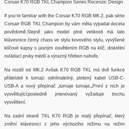
Corsair K70 RGB TKL Champion Series Recenze: Design
If you’re familiar with the Corsair K70 RGB MK.2, pak série
Corsair RGB TKL Champion by vám měla vypadat docela
povědomě.Stejně jako model plné velikosti má tato
klávesnice černý chass ve stylu kovového stylu, vyvýšené
klíčové kapsy s jasným osvětlením RGB na klíč, diskrétní
ovládací prvky médií a výrazný hřeben nahoře.
Na rozdíl od MK.2 Avšak K70 RGB TKL má dvě funkce
přátelské k turnaji: odnímatelný, pletený kabel USB-C-
USB-A a nový přepínač „turnaje turnaje.„První z nich je
vysvětlující;posledně jmenovaný vyžaduje trochu
vysvětlení.
Na zadní straně TKL K70 RGB je malý přepínač, který
změní klávesnici z jeho výchozího režimu na režim