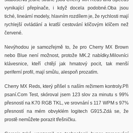
vynikající přepínače, i když docela podobné.Oba jsou
tiché, lineární modely, hlavním rozdílem je, že rychlosti mají
rychlejší ovládání a kratší cestování klíčovým klíčem než
červené.
Nevýhodou je samozřejmě to, že pro Cherry MX Brown
nebo Blue není možnost, protože MK.2 nabídky.Milovníci
klávesnice, kteří chtějí jak hmatový pocit, tak menší
periferní profil, mají smůlu, alespoň prozatím.
Cherry MX Reds, který přišel s naším režimem kontroly.Při
psaní.Com Test, skóroval jsem 123 slov za minutu s 99%
přesností na K70 RGB TKL, ve srovnání s 117 WPM s 97%
přesností na mém obvyklém logitech G915.Zdá se, že
prostě nemůžete porazit třešničku.