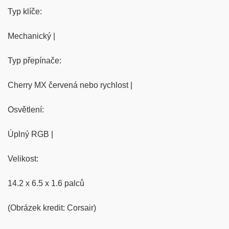
Typ klíče:
Mechanický |
Typ přepínače:
Cherry MX červená nebo rychlost |
Osvětlení:
Úplný RGB |
Velikost:
14.2 x 6.5 x 1.6 palců
(Obrázek kredit: Corsair)