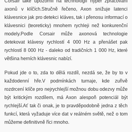
Corsair také upozornil na technologii hyper zpracování
axonů v klíčích.Stručně řečeno, Axon snižuje latenci
klávesnice jak pro detekci kláves, tak i přenosu informací o
klávesnici (teoreticky) mnohem rychleji než konkurenční
modely.Podle Corsair může axonová technologie
detekovat klávesy rychlostí 4 000 Hz a přenášet pak
rychlostí 8 000 Hz - daleko od tradičních 1 000 Hz, které
většina herních klávesnic nabízí.
Pokud jde o to, zda to dělá rozdíl, nezdá se, že by to v
každodenní hře.V podmínkách turnaje, kde zuřivě
rozdrcení klíče pro nejrychlejší možnou dobu odezvy může
být kritickým rozdílem, má Axon alespoň potenciál být
rychlejší.Ať tak či onak, je to pravděpodobně jedna z těch
funkcí, která vyžaduje více dat v reálném světě, než o tom
můžeme definitivně říci mnoho.