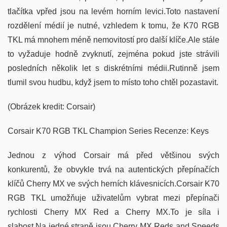
tlačítka vpřed jsou na levém horním levici.Toto nastavení
rozdělení médií je nutné, vzhledem k tomu, že K70 RGB
TKL má mnohem méně nemovitostí pro další klíče.Ale stále
to vyžaduje hodně zvyknutí, zejména pokud jste strávili
posledních několik let s diskrétními médii.Rutinně jsem
tlumil svou hudbu, když jsem to místo toho chtěl pozastavit.
(Obrázek kredit: Corsair)
Corsair K70 RGB TKL Champion Series Recenze: Keys
Jednou z výhod Corsair má před většinou svých
konkurentů, že obvykle trvá na autentických přepínačích
klíčů Cherry MX ve svých herních klávesnicích.Corsair K70
RGB TKL umožňuje uživatelům vybrat mezi přepínači
rychlosti Cherry MX Red a Cherry MX.To je síla i
slabost.Na jedné straně jsou Cherry MX Reds and Speeds