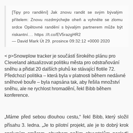
[Tipy pro randění] Jak znovu randit se svým bývalým
přítelem: Znovu rozdmýchejte oheň a vyhněte se zlomu
srdce Opětovné randění s bývalým partnerem může být
riskantní.… https ://t.co/EV5razgHR2
— David Mark Út 29. prosince 09:32:12 +0000 2020
< p>Snowplow tracker je součástí širokého plánu pro
Cleveland aktualizovat politiku města pro odstraňování
sněhu a přidat 20 dalších pluhů ke stávající flotile 72.
Předchozí politika – která byla v platnosti během nedávné
sněhové bouře – byla napsána tak, aby řešila množství
sněhu, ale ne rychlost hromadění, řekl Bibb během
konference.
„Máme před sebou dlouhou cestu,“ řekl Bibb, který složil
přísahu 3. ledna. „Je to pilotní projekt, ale je to dobrý krok