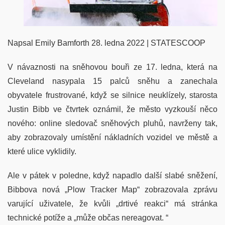
Napsal Emily Bamforth 28. ledna 2022 | STATESCOOP
V návaznosti na sněhovou bouři ze 17. ledna, která na
Cleveland nasypala 15 palců sněhu a zanechala
obyvatele frustrované, když se silnice neuklízely, starosta
Justin Bibb ve čtvrtek oznámil, že město vyzkouší něco
nového: online sledovač sněhových pluhů, navrženy tak,
aby zobrazovaly umístění nákladních vozidel ve městě a
které ulice vyklidily.
Ale v pátek v poledne, když napadlo další slabé sněžení,
Bibbova nová „Plow Tracker Map“ zobrazovala zprávu
varující uživatele, že kvůli „drtivé reakci“ má stránka
technické potíže a „může občas nereagovat. “