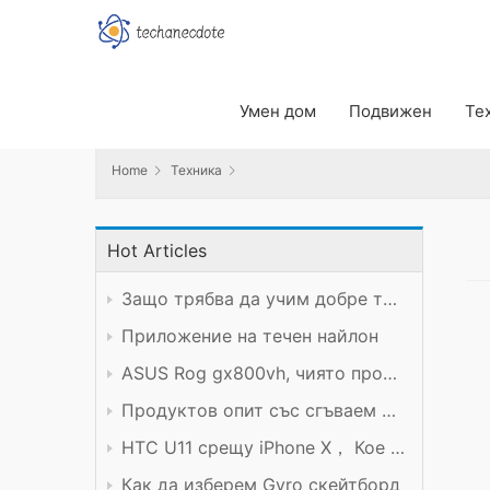
Home
Техника
Умен дом
Подвижен
Те
Home
Техника
Hot Articles
Защо трябва да учим добре техническия предмет?
Приложение на течен найлон
ASUS Rog gx800vh, чиято производителност си заслужава цената
Продуктов опит със сгъваем мобилен телефон Xiaomi
HTC U11 срещу iPhone X， Кое е по-добро?
Как да изберем Gyro скейтборд