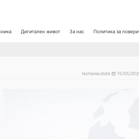
хника
Дигитален живот
За нас
Политика за повер
techanecdote
15/05/20