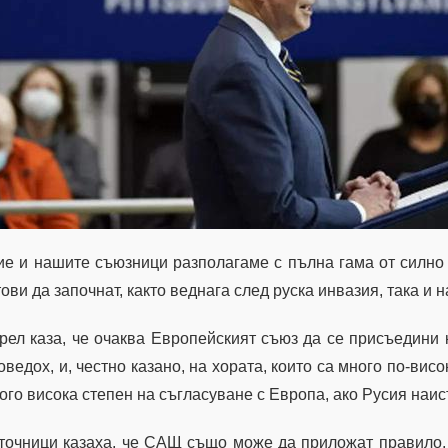
ие и нашите съюзници разполагаме с пълна гама от силно 
тови да започнат, както веднага след руска инвазия, така и н
рел каза, че очаква Европейският съюз да се присъедини к
оведох, и, честно казано, на хората, които са много по-висо
ого висока степен на съгласуване с Европа, ако Русия наис
точници казаха, че САЩ също може да приложат правило, 