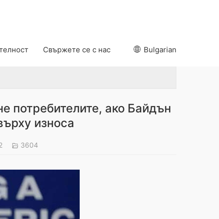
ителност
Свържете се с нас
Bulgarian
не потребителите, ако Байдън
върху износа
2
3604