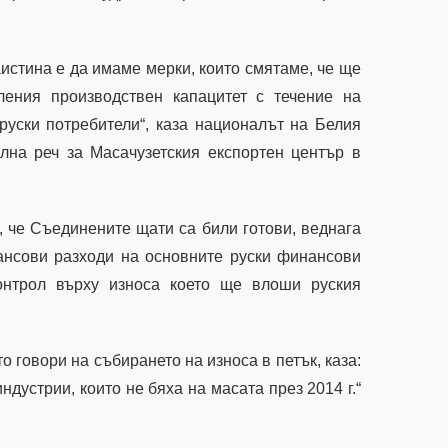
истина е да имаме мерки, които смятаме, че ще
ения производствен капацитет с течение на
руски потребители“, каза националът на Белия
лна реч за Масачузетския експортен център в
а, че Съединените щати са били готови, веднага
ансови разходи на основните руски финансови
онтрол върху износа което ще влоши руския
 говори на събирането на износа в петък, каза:
дустрии, които не бяха на масата през 2014 г.“