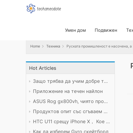
Home
Техника
Руската промишленост е насочена, а не
Умен дом
Подвижен
Те
Home
Техника
Руската промишленост е насочена, а 
Hot Articles
Защо трябва да учим добре техническия предмет?
Приложение на течен найлон
ASUS Rog gx800vh, чиято производителност си заслужава цената
Продуктов опит със сгъваем мобилен телефон Xiaomi
HTC U11 срещу iPhone X， Кое е по-добро?
Как да изберем Gyro скейтборд