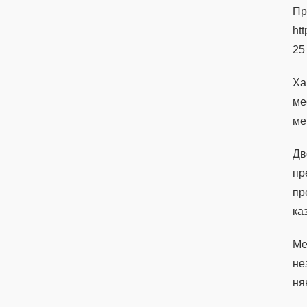
П
ht
25
Ха
ме
ме
Дв
пр
пр
ка
Ме
не
ня