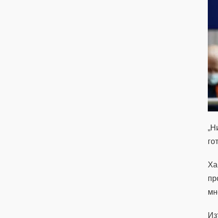
„Н
го
Ха
пр
мн
Из