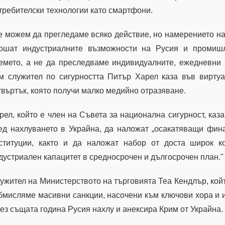
требителски технологии като смартфони.
е можем да прегледаме всяко действие, но намерението на
ошат индустриалните възможности на Русия и промишл
емето, а не да преследваме индивидуалните, ежедневни 
м служител по сигурността Питър Харел каза във виртуа
твъртък, която получи малко медийно отразяване.
рел, който е член на Съвета за национална сигурност, каз
ед нахлуването в Украйна, да наложат „осакатяващи фин
ституции, както и да наложат набор от доста широк к
дустриален капацитет в средносрочен и дългосрочен план."
ужител на Министерството на търговията Теа Кендлър, който
бмисляме масивни санкции, насочени към ключови хора и ин
ез същата година Русия нахлу и анексира Крим от Украйна.