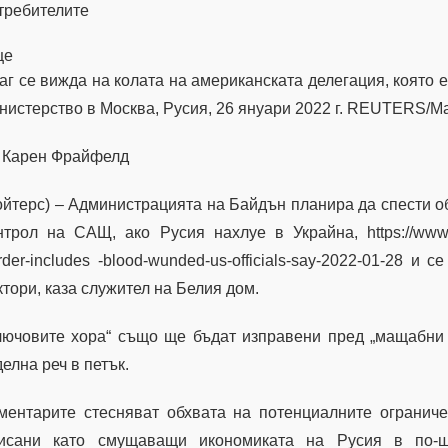
требителите
ще
аг се вижда на колата на американската делегация, която 
нистерство в Москва, Русия, 26 януари 2022 г. REUTERS/
 Карен Фрайфелд
ойтерс) – Администрацията на Байдън планира да спести о
нтрол на САЩ, ако Русия нахлуе в Украйна, https://www.reu
rder-includes -blood-wunded-us-officials-say-2022-01-28 
ктори, каза служител на Белия дом.
лючовите хора“ също ще бъдат изправени пред „мащабни 
делна реч в петък.
ментарите стесняват обхвата на потенциалните ограниче
исани като смущаващи икономиката на Русия в по-ш