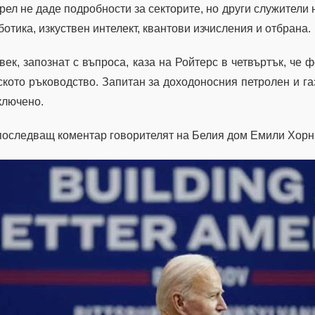
рел не даде подробности за секторите, но други служители
ботика, изкуствен интелект, квантови изчисления и отбрана.
век, запознат с въпроса, каза на Ройтерс в четвъртък, че 
ското ръководство. Запитан за доходоносния петролен и газ
ключено.
последващ коментар говорителят на Белия дом Емили Хорн 