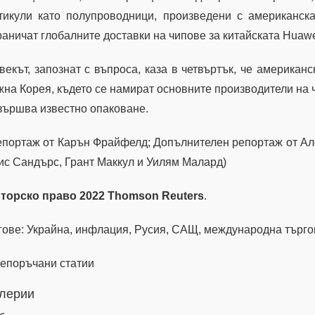
тикули като полупроводници, произведени с американска
раничат глобалните доставки на чипове за китайската Huawei
векът, запознат с въпроса, каза в четвъртък, че американ
на Корея, където се намират основните производители на ч
вършва известно опаковане.
епортаж от Карън Фрайфелд; Допълнителен репортаж от Ал
ис Сандърс, Грант Маккул и Уилям Малард)
торско право 2022 Thomson Reuters
.
гове: Украйна, инфлация, Русия, САЩ, международна търго
епоръчани статии
лерии