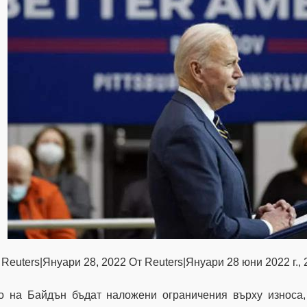
 Reuters|Януари 28, 2022 От Reuters|Януари 28 юни 2022 г., 2
о на Байдън бъдат наложени ограничения върху износа,