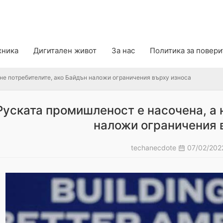
 потребителите, ако Байдън наложи ограничения върху износа
хника
Дигитален живот
За нас
Политика за повер
не потребителите, ако Байдън наложи ограничения върху износа
Руската промишленост е насочена, а 
наложи ограничения 
techanecdote
07/02/202