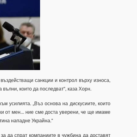
въздействащи санкции и контрол върху износа,
а вълни, които да последват“, каза Хорн.
ъм усилията. „Въз основа на дискусиите, които
ки от мен... ние сме доста уверени, че ще имаме
тина нападне Украйна.“
за да спрат компаниите в чужбина да доставят