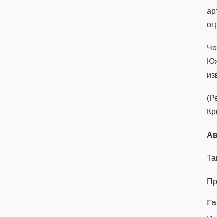
ар
ог
Чо
Юж
из
(Р
Кр
Ав
Та
Пр
Га