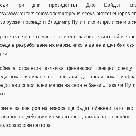
реди три дни президентът Джо Байдън ка
tps://www.reuters.com/world/europe/us-seeks-protect-europes-e
 за руския президент Владимир Путин, ако изпрати сили в У
рел каза, че се надява стотиците часове, които той и кол
сеца в разработване на мерки, никога да не видят бял свя
рки.
ойната стратегия включва финансови санкции срещу 
едизвикат изтичане на капитали, да предизвикат инфла
едостави спасителни мерки на своите банки... така че Пут
зах.
рките за контрол на износа ще бъдат обявени като част
забавно въздействие и вместо това „намаляват способност
колко ключови сектора“.