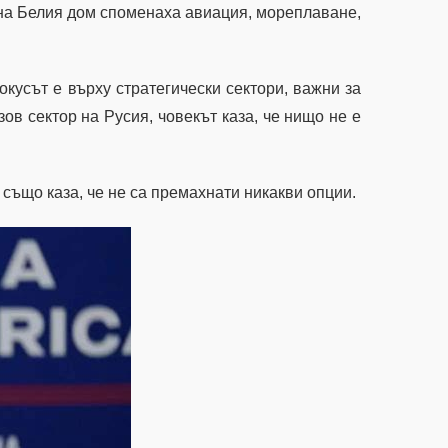
 на Белия дом споменаха авиация, мореплаване,
фокусът е върху стратегически сектори, важни за
ов сектор на Русия, човекът каза, че нищо не е
също каза, че не са премахнати никакви опции.