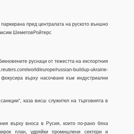
е паркирана пред централата на руското външно
Максим ШеметовРойтерс
бикновените руснаци от тежестта на експортния
ters.com/world/europe/russian-buildup-ukraine-
и се фокусира върху насочване към индустриални
санкции“, каза висш служител на търговията в
ния върху вноса в Русия, които по-рано бяха
ирок план, удряйки промишлени сектори и