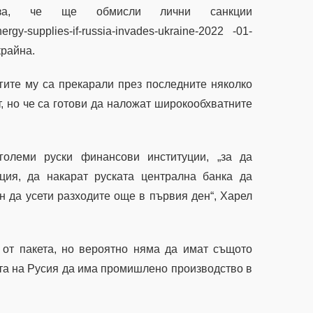
за, че ще обмисли лични санкции
nergy-supplies-if-russia-invades-ukraine-2022 -01-
крайна.
егите му са прекарали през последните няколко
т, но че са готови да наложат широкообхватните
големи руски финансови институции, „за да
ция, да накарат руската централна банка да
ин да усети разходите още в първия ден“, Харел
 от пакета, но вероятно няма да имат същото
та на Русия да има промишлено производство в