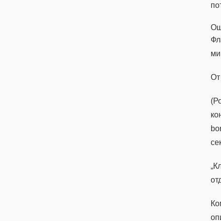
по
О
Фл
ми
От
(Р
ко
bo
се
„К
от
Ко
оп