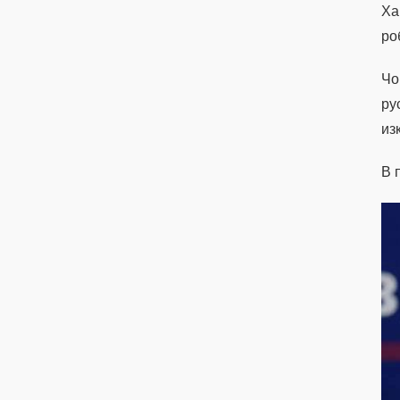
Ха
ро
Чо
ру
из
В 