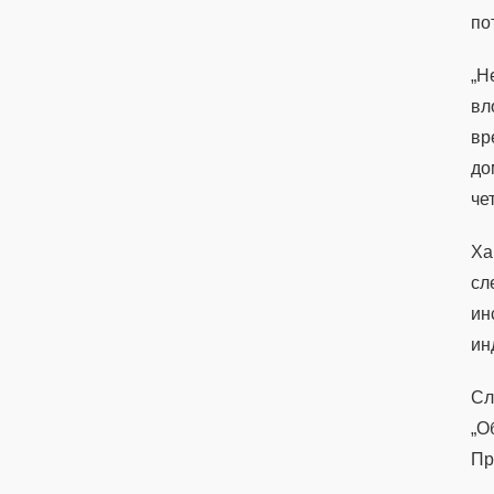
по
„Н
вл
вр
до
че
Ха
сл
ин
ин
Сл
„О
Пр